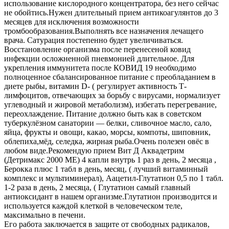
использование кислородного концентратора, без него сейчас
не обойтись.Нужен длительный прием антикоагулянтов до 3
месяцев для исключения возможности
тромбообразования.Выполнять все назначения лечащего
врача. Сатурация постепенно будет увеличиваться.
Восстановление организма после перенесеной ковид
инфекции осложненной пневмонией длительное. Для
укрепления иммунитета после КОВИД 19 необходимо
полноценное сбалансированное питание с преобладанием в
диете рыбы, витамин D- ( регулирует активность Т-
лимфоцитов, отвечающих за борьбу с вирусами, нормализует
углеводный и жировой метаболизм), избегать перегревание,
переохлаждение. Питание должно быть как в советском
туберкулёзном санатории — белки, сливочное масло, сало,
яйца, фрукты и овощи, какао, морсы, компоты, шиповник,
облепиха,мёд, селедка, жирная рыба.Очень полезен овёс в
любом виде.Рекомендую прием Вит Д Аквадетрим
(Детримакс 2000 ME) 4 капли внутрь 1 раз в день, 2 месяца ,
Берокка плюс 1 табл в день, месяц, ( лучший витаминный
комплекс и мультиминерал), Аацетил-Глутатион 0,5 по 1 табл.
1-2 раза в день, 2 месяца, ( Глутатион самый главный
антиоксидант в нашем организме.Глутатион производится и
используется каждой клеткой в человеческом теле,
максимально в печени.
Его работа заключается в защите от свободных радикалов,