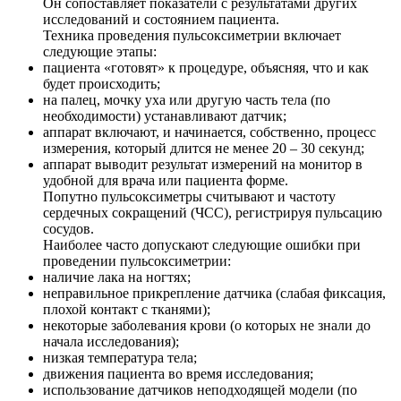
Он сопоставляет показатели с результатами других
исследований и состоянием пациента.
Техника проведения пульсоксиметрии включает
следующие этапы:
пациента «готовят» к процедуре, объясняя, что и как
будет происходить;
на палец, мочку уха или другую часть тела (
по
необходимости
) устанавливают датчик;
аппарат включают, и начинается, собственно, процесс
измерения, который длится не менее 20 – 30 секунд;
аппарат выводит результат измерений на монитор в
удобной для врача или пациента форме.
Попутно пульсоксиметры считывают и частоту
сердечных сокращений (
ЧСС
), регистрируя пульсацию
сосудов.
Наиболее часто допускают следующие ошибки при
проведении пульсоксиметрии:
наличие лака на ногтях;
неправильное прикрепление датчика (слабая фиксация,
плохой контакт с тканями);
некоторые
заболевания крови
(о которых не знали до
начала исследования);
низкая температура тела
;
движения пациента во время исследования;
использование датчиков неподходящей модели (по