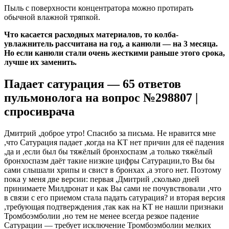
Пыль с поверхности концентратора можно протирать
обычной влажной тряпкой.
Что касается расходных материалов, то колба-
увлажнитель рассчитана на год, а канюли — на 3 месяца.
Но если канюли стали очень жесткими раньше этого срока,
лучше их заменить.
Падает сатурация — 65 ответов
пульмонолога на вопрос №298807 |
спросиврача
Дмитрий ,доброе утро! Спасибо за письма. Не нравится мне
,что Сатурация падает ,когда на КТ нет причин для её падения
,да и ,если был бы тяжёлый бронхоспазм ,а только тяжёлый
бронхоспазм даёт такие низкие цифры Сатурации,то Вы бы
сами слышали хрипы и свист в бронхах ,а этого нет. Поэтому
пока у меня две версии: первая ,Дмитрий ,сколько дней
принимаете Милдронат и как Вы сами не почувствовали ,что
в связи с его приемом стала падать сатурация? и вторая версия
,требующая подтверждения ,так как на КТ не нашли признаки
Тромбоэмболии ,но тем не менее всегда резкое падение
Сатурации — требует исключение Тромбоэмболии мелких