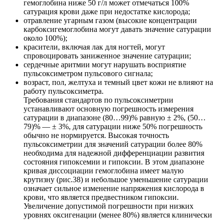
гемоглобина ниже 50 г/л может отмечаться 100%
сатурация крови даже при недостатке кислорода;
отравление угарным газом (высокие концентрации
карбоксигемоглобина могут давать значение сатурации
около 100%);
красители, включая лак для ногтей, могут
спровоцировать заниженное значение сатурации;
сердечные аритмии могут нарушать восприятие
пульсоксиметром пульсового сигнала;
возраст, пол, желтуха и темный цвет кожи не влияют на
работу пульсоксиметра.
Требования стандартов по пульсоксиметрии
устанавливают основную погрешность измерения
сатурации в диапазоне (80…99)% равную ± 2%, (50…
79)% — ± 3%, для сатурации ниже 50% погрешность
обычно не нормируется. Высокая точность
пульсоксиметрии для значений сатурации более 80%
необходима для надежной дифференциации развития
состояния гипоксемии и гипоксии. В этом диапазоне
кривая диссоциации гемоглобина имеет малую
крутизну (рис.38) и небольшое уменьшение сатурации
означает сильное изменение напряжения кислорода в
крови, что является предвестником гипоксии.
Увеличение допустимой погрешности при низких
уровнях оксигенации (менее 80%) является клинически