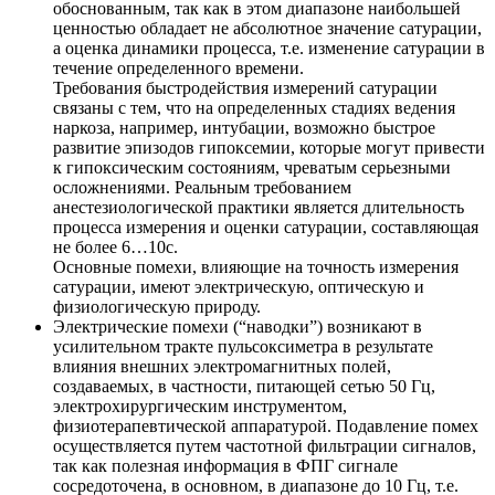
обоснованным, так как в этом диапазоне наибольшей
ценностью обладает не абсолютное значение сатурации,
а оценка динамики процесса, т.е. изменение сатурации в
течение определенного времени.
Требования быстродействия измерений сатурации
связаны с тем, что на определенных стадиях ведения
наркоза, например, интубации, возможно быстрое
развитие эпизодов гипоксемии, которые могут привести
к гипоксическим состояниям, чреватым серьезными
осложнениями. Реальным требованием
анестезиологической практики является длительность
процесса измерения и оценки сатурации, составляющая
не более 6…10с.
Основные помехи, влияющие на точность измерения
сатурации, имеют электрическую, оптическую и
физиологическую природу.
Электрические помехи
(“наводки”) возникают в
усилительном тракте пульсоксиметра в результате
влияния внешних электромагнитных полей,
создаваемых, в частности, питающей сетью 50 Гц,
электрохирургическим инструментом,
физиотерапевтической аппаратурой. Подавление помех
осуществляется путем частотной фильтрации сигналов,
так как полезная информация в ФПГ сигнале
сосредоточена, в основном, в диапазоне до 10 Гц, т.е.