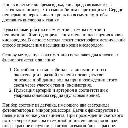
Попав в легкие во время вдоха, кислород связывается в
легочных капиллярах с гемоглобином в эритроцитах. Сердце
непрерывно перекачивает кровь по всему телу, чтобы
доставить кислород к тканям.
Пульсоксиметри́я
(оксигемометрия, гемоксиметрия) —
неинвазивный метод определения степени насыщения крови
кислородом. В основе метода лежит спектрофотометрический
способ определения насыщения крови кислородом.
Основу метода пульсоксиметрии составляют два ключевых
физиологических явления:
Способность гемоглобина в зависимости от его
оксигенации в разной степени поглощать свет
определенной длины волны при прохождении этого
света через участок ткани (оксиметрия).
Пульсация артерий и артериол в соответствии с
ударным объемом сердца (пульсовая волна).
Прибор состоит из датчика, имеющего два светодиода,
фотодетектора и микропроцессора. Датчик фиксируется на
пальце или мочке уха пациента. При прохождении светового
потока через кровь оксигемоглобин интенсивно поглощает
инфракрасное излучение, а дезоксигемоглобин – красное.