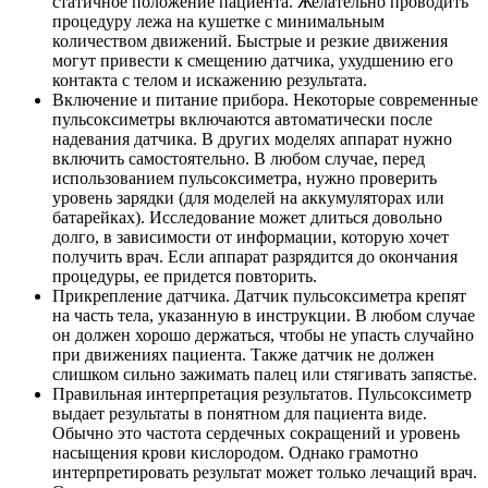
статичное положение пациента. Желательно проводить
процедуру лежа на кушетке с минимальным
количеством движений. Быстрые и резкие движения
могут привести к смещению датчика, ухудшению его
контакта с телом и искажению результата.
Включение и питание прибора.
Некоторые современные
пульсоксиметры включаются автоматически после
надевания датчика. В других моделях аппарат нужно
включить самостоятельно. В любом случае, перед
использованием пульсоксиметра, нужно проверить
уровень зарядки (
для моделей на аккумуляторах или
батарейках
). Исследование может длиться довольно
долго, в зависимости от информации, которую хочет
получить врач. Если аппарат разрядится до окончания
процедуры, ее придется повторить.
Прикрепление датчика.
Датчик пульсоксиметра крепят
на часть тела, указанную в инструкции. В любом случае
он должен хорошо держаться, чтобы не упасть случайно
при движениях пациента. Также датчик не должен
слишком сильно зажимать палец или стягивать запястье.
Правильная интерпретация результатов.
Пульсоксиметр
выдает результаты в понятном для пациента виде.
Обычно это частота сердечных сокращений и уровень
насыщения крови кислородом. Однако грамотно
интерпретировать результат может только лечащий врач.