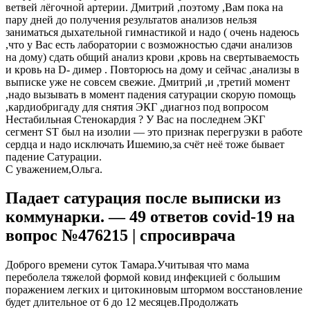
ветвей лёгочной артерии. Дмитрий ,поэтому ,Вам пока на
пару дней до получения результатов анализов нельзя
заниматься дыхательной гимнастикой и надо ( очень надеюсь
,что у Вас есть лаборатории с возможностью сдачи анализов
на дому) сдать общий анализ крови ,кровь на свертываемость
и кровь на D- димер . Повторюсь на дому и сейчас ,анализы в
выписке уже не совсем свежие. Дмитрий ,и ,третий момент
,надо вызывать в момент падения сатурации скорую помощь
,кардиобригаду для снятия ЭКГ ,диагноз под вопросом
Нестабильная Стенокардия ? У Вас на последнем ЭКГ
сегмент ST был на изолии — это признак перегрузки в работе
сердца и надо исключать Ишемию,за счёт неё тоже бывает
падение Сатурации.
С уважением,Ольга.
Падает сатурация после выписки из
коммунарки. — 49 ответов covid-19 на
вопрос №476215 | спросиврача
Доброго времени суток Тамара.Учитывая что мама
переболела тяжелой формой ковид инфекцией с большим
поражением легких и цитокиновым штормом восстановление
будет длительное от 6 до 12 месяцев.Продолжать