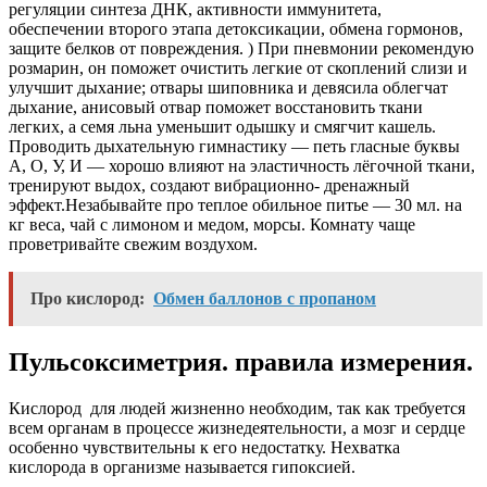
регуляции синтеза ДНК, активности иммунитета,
обеспечении второго этапа детоксикации, обмена гормонов,
защите белков от повреждения. ) При пневмонии рекомендую
розмарин, он поможет очистить легкие от скоплений слизи и
улучшит дыхание; отвары шиповника и девясила облегчат
дыхание, анисовый отвар поможет восстановить ткани
легких, а семя льна уменьшит одышку и смягчит кашель.
Проводить дыхательную гимнастику — петь гласные буквы
А, О, У, И — хорошо влияют на эластичность лёгочной ткани,
тренируют выдох, создают вибрационно- дренажный
эффект.Незабывайте про теплое обильное питье — 30 мл. на
кг веса, чай с лимоном и медом, морсы. Комнату чаще
проветривайте свежим воздухом.
Про кислород:
Обмен баллонов с пропаном
Пульсоксиметрия. правила измерения.
Кислород для людей жизненно необходим, так как требуется
всем органам в процессе жизнедеятельности, а мозг и сердце
особенно чувствительны к его недостатку. Нехватка
кислорода в организме называется гипоксией.