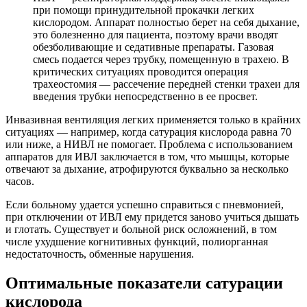
при помощи принудительной прокачки легких
кислородом. Аппарат полностью берет на себя дыхание,
это болезненно для пациента, поэтому врачи вводят
обезболивающие и седативные препараты. Газовая
смесь подается через трубку, помещенную в трахею. В
критических ситуациях проводится операция
трахеостомия — рассечение передней стенки трахеи для
введения трубки непосредственно в ее просвет.
Инвазивная вентиляция легких применяется только в крайних
ситуациях — например, когда сатурация кислорода равна 70
или ниже, а НИВЛ не помогает. Проблема с использованием
аппаратов для ИВЛ заключается в том, что мышцы, которые
отвечают за дыхание, атрофируются буквально за несколько
часов.
Если больному удается успешно справиться с пневмонией,
при отключении от ИВЛ ему придется заново учиться дышать
и глотать. Существует и больной риск осложнений, в том
числе ухудшение когнитивных функций, полиорганная
недостаточность, обменные нарушения.
Оптимальные показатели сатурации
кислорода