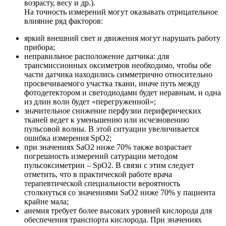
возрасту, весу и др.).
На точность измерений могут оказывать отрицательное
влияние ряд факторов:
яркий внешний свет и движения могут нарушать работу
прибора;
неправильное расположение датчика: для
трансмиссионных оксиметров необходимо, чтобы обе
части датчика находились симметрично относительно
просвечиваемого участка ткани, иначе путь между
фотодетектором и светодиодами будет неравным, и одна
из длин волн будет «перегруженной»;
значительное снижение перфузии периферических
тканей ведет к уменьшению или исчезновению
пульсовой волны. В этой ситуации увеличивается
ошибка измерения SpO2;
при значениях SaO2 ниже 70% также возрастает
погрешность измерений сатурации методом
пульсоксиметрии – SpO2. В связи с этим следует
отметить, что в практической работе врача
терапевтической специальности вероятность
столкнуться со значениями SaO2 ниже 70% у пациента
крайне мала;
анемия требует более высоких уровней кислорода для
обеспечения транспорта кислорода. При значениях