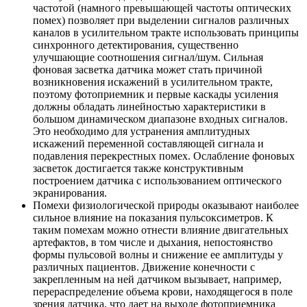
частотой (намного превышающей частоты оптических
помех) позволяет при выделении сигналов различных
каналов в усилительном тракте использовать принципы
синхронного детектирования, существенно
улучшающие соотношения сигнал/шум. Сильная
фоновая засветка датчика может стать причиной
возникновения искажений в усилительном тракте,
поэтому фотоприемник и первые каскады усиления
должны обладать линейностью характеристики в
большом динамическом диапазоне входных сигналов.
Это необходимо для устранения амплитудных
искажений переменной составляющей сигнала и
подавления перекрестных помех. Ослабление фоновых
засветок достигается также конструктивным
построением датчика с использованием оптического
экранирования.
Помехи физиологической природы
оказывают наиболее
сильное влияние на показания пульсоксиметров. К
таким помехам можно отнести влияние двигательных
артефактов, в том числе и дыхания, непостоянство
формы пульсовой волны и снижение ее амплитуды у
различных пациентов. Движение конечности с
закрепленным на ней датчиком вызывает, например,
перераспределение объема крови, находящегося в поле
зрения датчика, что дает на выходе фотоприемника