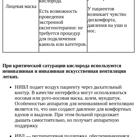
кислорода.
Лицевая маска
У пациентов
Есть возможность
возникает чувство
проведения
дискомфорта,
экстренной
давления на уши и
оксигенотерапии: не
нос.
требуется процедур
для подключения
канюль или катетеров.
При критической сатурации кислорода используются
неинвазивная и инвазивная искусственная вентиляция
легких.
НИВЛ подает воздух пациенту через дыхательный
контур. В качестве интерфейса могут использоваться
носовая или рото-носовая маска, шлем, мундштук.
Особенностью аппаратов для неинвазивной вентиляции
является то, что они создают давление для комфортных
вдохов и выдохов. При этом больной продолжает
дышать самостоятельно, но получает аппаратную
поддержку.
ИВЛ — респираторная поддержка, обеспечивающаяся