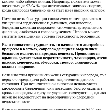
какими-либо заболеваниями. Например, показатель может
опускаться до 92-94 % при интенсивных занятиях спортом,
когда кислорода банально не хватает из-за высоких нагрузок.
Помимо низкой сатурации гипоксемия может проявляться
учащенным сердцебиение и дыханием, сонливостью,
бледными кожными покровами, снижением артериального
давления, слабостью и головокружением. Человек может
заметить повышенный уровень тревожности, бессонницу.
Если гипоксемия ухудшается, то начинаются анаэробные
процессы в клетках, сопровождающиеся выделением
большого количества вредных веществ. Проявляются
одышка, дыхательная недостаточность, тахикардия, отеки
нижних конечностей, обмороки, тремор, синюшность
кожных покровов.
Если известны причины снижения сатурации кислорода, то в
первую очередь врачи работают над лечением данного
состояния. При незначительной гипоксии используются
кислородные баллончики: они позволяют быстро насытить
кровь кислородом и сразу же улучшить самочувствие, однако
никак не воздействуют на первопричину кислородной
недостаточности.
Если показатели сатурации кислорода падают до 94 %, это