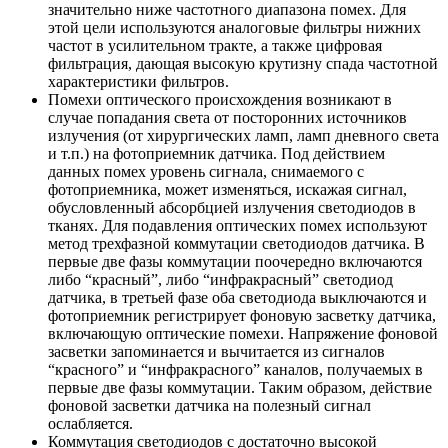
значительно ниже частотного диапазона помех. Для
этой цели используются аналоговые фильтры нижних
частот в усилительном тракте, а также цифровая
фильтрация, дающая высокую крутизну спада частотной
характеристики фильтров.
Помехи оптического происхождения
возникают в
случае попадания света от посторонних источников
излучения (от хирургических ламп, ламп дневного света
и т.п.) на фотоприемник датчика. Под действием
данных помех уровень сигнала, снимаемого с
фотоприемника, может изменяться, искажая сигнал,
обусловленный абсорбцией излучения светодиодов в
тканях. Для подавления оптических помех используют
метод трехфазной коммутации светодиодов датчика. В
первые две фазы коммутации поочередно включаются
либо “красный”, либо “инфракрасный” светодиод
датчика, в третьей фазе оба светодиода выключаются и
фотоприемник регистрирует фоновую засветку датчика,
включающую оптические помехи. Напряжение фоновой
засветки запоминается и вычитается из сигналов
“красного” и “инфракрасного” каналов, получаемых в
первые две фазы коммутации. Таким образом, действие
фоновой засветки датчика на полезный сигнал
ослабляется.
Коммутация светодиодов с достаточно высокой