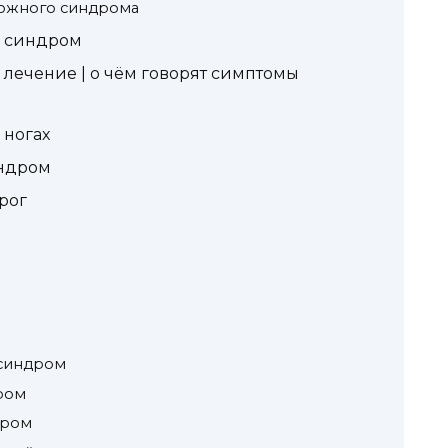
ожного синдрома
 синдром
лечение | о чём говорят симптомы
 ногах
ндром
рог
м
синдром
ром
дром