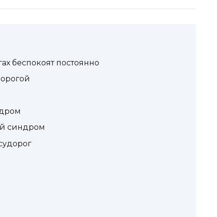
огах беспокоят постоянно
дорогой
ндром
ый синдром
судорог