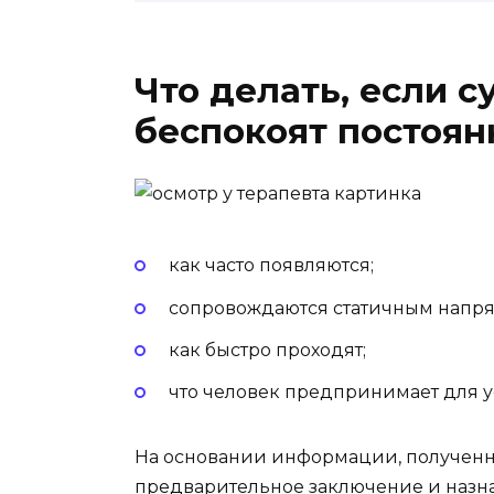
Что делать, если с
беспокоят постоян
как часто появляются;
сопровождаются статичным напр
как быстро проходят;
что человек предпринимает для у
На основании информации, полученно
предварительное заключение и назна