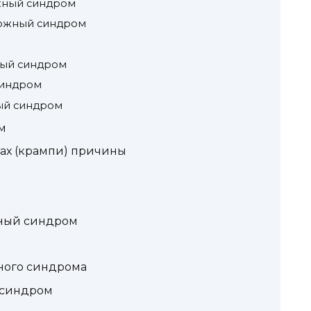
жный синдром
рожный синдром
ый синдром
синдром
ый синдром
м
ах (крампи) причины
ный синдром
ного синдрома
 синдром