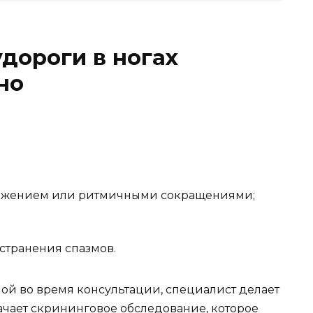
удороги в ногах
но
яжением или ритмичными сокращениями;
странения спазмов.
й во время консультации, специалист делает
чает скрининговое обследование, которое