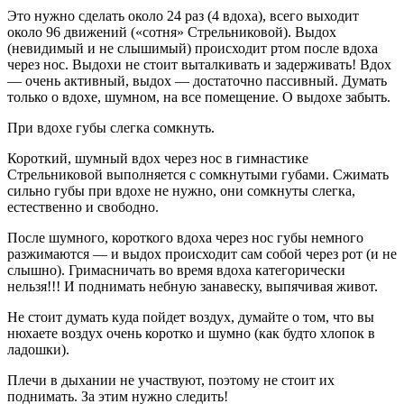
Это нужно сделать около 24 раз (4 вдоха), всего выходит
около 96 движений («сотня» Стрельниковой). Выдох
(невидимый и не слышимый) происходит ртом после вдоха
через нос. Выдохи не стоит выталкивать и задерживать! Вдох
— очень активный, выдох — достаточно пассивный. Думать
только о вдохе, шумном, на все помещение. О выдохе забыть.
При вдохе губы слегка сомкнуть.
Короткий, шумный вдох через нос в гимнастике
Стрельниковой выполняется с сомкнутыми губами. Сжимать
сильно губы при вдохе не нужно, они сомкнуты слегка,
естественно и свободно.
После шумного, короткого вдоха через нос губы немного
разжимаются — и выдох происходит сам собой через рот (и не
слышно). Гримасничать во время вдоха категорически
нельзя!!! И поднимать небную занавеску, выпячивая живот.
Не стоит думать куда пойдет воздух, думайте о том, что вы
нюхаете воздух очень коротко и шумно (как будто хлопок в
ладошки).
Плечи в дыхании не участвуют, поэтому не стоит их
поднимать. За этим нужно следить!