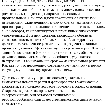
Почему? Дело в том, что в обычных дыхательных
гимнастиках внимание уделяется задержке дыхания и выдоху,
а в парадоксальной — кроткому и шумному вдоху через нос
(шмыг носом), выдох же, напротив, пассивный,
произвольный. При этом вдохи сочетаются с активными
движениями, сжимающими грудную клетку: активный вдох
при возвращении в исходное положение — пассивный выдох,
а не наоборот, как практикуется в привычных физических
упражнениях. Другими словами, происходит обратная
согласованность движений с дыханием, благодаря чему
достигается ускоренное развитие мышц, задействованных в
процессе дыхания. Эффект ощущается сразу — через 10 минут
занятий появляются бодрость и легкость в теле, облегчается
дыхание, повышается работоспособность, улучшается
настроение. В минимальный срок — максимальный результат!
Как раз то, что необходимо современному, занятому и вечно
сетующему на нехватку времени человеку.
Детскому организму стрельниковская дыхательная
гимнастика помогает расти и формироваться максимально
здоровым, а
в пожилом возрасте тормозит процесс старения.
Старость не делает их дряхлыми, немощными,
склеротичными, они остаются активными и
работоспособными благодаря стрельниковской дыхательной
гимнастике.