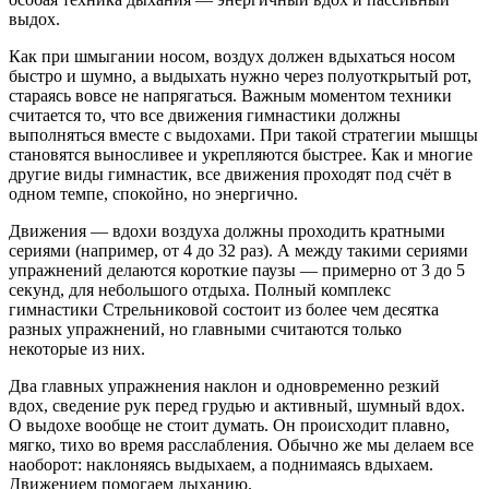
выдох.
Как при шмыгании носом, воздух должен вдыхаться носом
быстро и шумно, а выдыхать нужно через полуоткрытый рот,
стараясь вовсе не напрягаться. Важным моментом техники
считается то, что все движения гимнастики должны
выполняться вместе с выдохами. При такой стратегии мышцы
становятся выносливее и укрепляются быстрее. Как и многие
другие виды гимнастик, все движения проходят под счёт в
одном темпе, спокойно, но энергично.
Движения — вдохи воздуха должны проходить кратными
сериями (например, от 4 до 32 раз). А между такими сериями
упражнений делаются короткие паузы — примерно от 3 до 5
секунд, для небольшого отдыха. Полный комплекс
гимнастики Стрельниковой состоит из более чем десятка
разных упражнений, но главными считаются только
некоторые из них.
Два главных упражнения наклон и одновременно резкий
вдох, сведение рук перед грудью и активный, шумный вдох.
О выдохе вообще не стоит думать. Он происходит плавно,
мягко, тихо во время расслабления. Обычно же мы делаем все
наоборот: наклоняясь выдыхаем, а поднимаясь вдыхаем.
Движением помогаем дыханию.