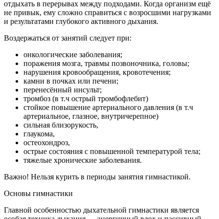
отдыхать в перерывах между подходами. Когда организм ещё
не привык, ему сложно справиться с возросшими нагрузками
и результатами глубокого активного дыхания.
Воздержаться от занятий следует при:
онкологические заболевания;
поражения мозга, травмы позвоночника, головы;
нарушения кровообращения, кровотечения;
камни в почках или печени;
перенесённый инсульт;
тромбоз (в т.ч острый тромбофлебит)
стойкое повышение артериального давления (в т.ч
артериальное, глазное, внутричерепное)
сильная близорукость,
глаукома,
остеохондроз,
острые состояния с повышенной температурой тела;
тяжелые хронические заболевания.
Важно!
Нельзя курить в периоды занятия гимнастикой
.
Основы гимнастики
Главной особенностью дыхательной гимнастики является
особая техника дыхания — энергичный вдох и пассивный