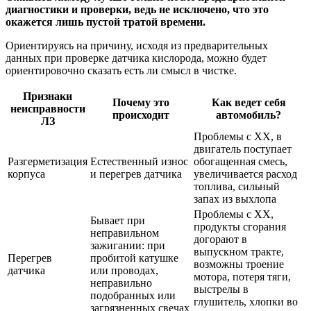
диагностики и проверки, ведь не исключено, что это
окажется лишь пустой тратой времени.
Ориентируясь на причину, исходя из предварительных
данных при проверке датчика кислорода, можно будет
ориентировочно сказать есть ли смысл в чистке.
Признаки
Почему это
Как ведет себя
неисправности
происходит
автомобиль?
ЛЗ
Проблемы с ХХ, в
двигатель поступает
Разгерметизация
Естественный износ
обогащенная смесь,
корпуса
и перегрев датчика
увеличивается расход
топлива, сильный
запах из выхлопа
Проблемы с ХХ,
Бывает при
продукты сгорания
неправильном
догорают в
зажигании: при
выпускном тракте,
Перегрев
пробитой катушке
возможны троение
датчика
или проводах,
мотора, потеря тяги,
неправильно
выстрелы в
подобранных или
глушитель, хлопки во
загрязненных свечах