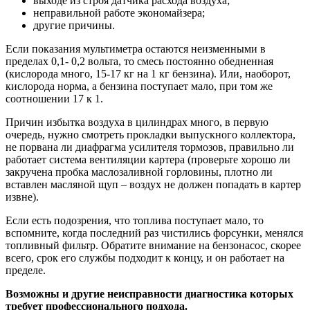
выходе из строя датчика расхода воздуха;
неправильной работе экономайзера;
другие причины.
Если показания мультиметра остаются неизменными в
пределах 0,1- 0,2 вольта, то смесь постоянно обедненная
(кислорода много, 15-17 кг на 1 кг бензина). Или, наоборот,
кислорода норма, а бензина поступает мало, при том же
соотношении 17 к 1.
Причин избытка воздуха в цилиндрах много, в первую
очередь, нужно смотреть прокладки выпускного коллектора,
не порвана ли диафрагма усилителя тормозов, правильно ли
работает система вентиляции картера (проверьте хорошо ли
закручена пробка маслозаливной горловины, плотно ли
вставлен масляной щуп – воздух не должен попадать в картер
извне).
Если есть подозрения, что топлива поступает мало, то
вспомните, когда последний раз чистились форсунки, менялся
топливный фильтр. Обратите внимание на бензонасос, скорее
всего, срок его службы подходит к концу, и он работает на
пределе.
Возможны и другие неисправности диагностика которых
требует профессионального подхода.