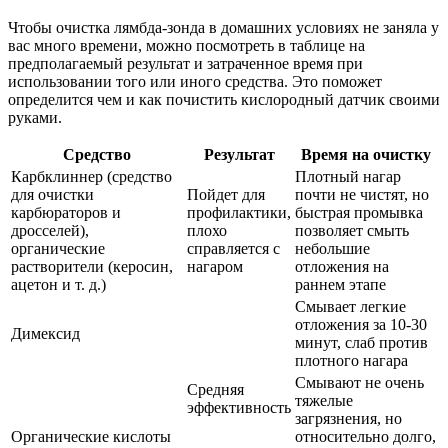
Чтобы очистка лямбда-зонда в домашних условиях не заняла у
вас много времени, можно посмотреть в таблице на
предполагаемый результат и затраченное время при
использовании того или иного средства. Это поможет
определится чем и как почистить кислородный датчик своими
руками.
Средство
Результат
Время на очистку
Карбклиннер (средство
Плотный нагар
для очистки
Пойдет для
почти не чистят, но
карбюраторов и
профилактики,
быстрая промывка
дросселей),
плохо
позволяет смыть
органические
справляется с
небольшие
растворители (керосин,
нагаром
отложения на
ацетон и т. д.)
раннем этапе
Смывает легкие
отложения за 10-30
Димексид
минут, слаб против
плотного нагара
Смывают не очень
Средняя
тяжелые
эффективность
загрязнения, но
Органические кислоты
относительно долго,