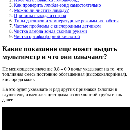
Как проверить лямбда-зонд самостоятельно
Можно ли чистить лямбду?
Причины выхода из строя
Типы датчиков и температурные режимы их работы
Частые проблемы с кислородным датчиком
Чистка лямбда-зонда своими руками
Чистка ортофосфорной кислотой
Какие показания еще может выдать
мультиметр и что они означают?
Не меняющееся значение 0,8 – 0,9 вольт указывает на то, что
топливная смесь постоянно обогащенная (высококалорийная),
кислорода мало.
На это будет указывать и ряд других признаков (хлопки в
глушитель, изменился цвет дыма из выхлопной трубы и так
далее.