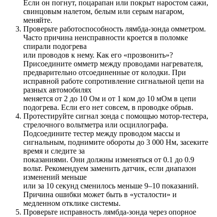
Если он погнут, поцарапан или покрыт наростом сажи,
свинцовым налетом, белым или серым нагаром,
меняйте.
Проверьте работоспособность лямбда-зонда омметром.
Часто причина неисправности кроется в поломке
спирали подогрева
или проводов к нему. Как его «прозвонить»?
Присоедините омметр между проводами нагревателя,
предварительно отсоединенные от колодки. При
исправной работе сопротивление сигнальной цепи на
разных автомобилях
меняется от 2 до 10 Ом и от 1 ком до 10 мОм в цепи
подогрева. Если его нет совсем, в проводке обрыв.
Протестируйте сигнал зонда с помощью мотор-тестера,
стрелочного вольтметра или осциллографа.
Подсоедините тестер между проводом массы и
сигнальным, поднимите обороты до 3 000 Нм, засеките
время и следите за
показаниями. Они должны изменяться от 0.1 до 0.9
вольт. Рекомендуем заменить датчик, если диапазон
изменений меньше
или за 10 секунд сменилось меньше 9–10 показаний.
Причина ошибки может быть в «усталости» и
медленном отклике системы.
Проверьте исправность лямбда-зонда через опорное