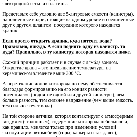
электродной сетке из платины.
Представьте себе условно две 5-литровые емкости (канистры),
наполненные водой, стоящие на одном уровне и соединенные
друг с другом шлангом, посередине которого находится
краник.
Если просто открыть краник, куда потечет вода?
Правильно, никуда. А если поднять одну из канистр, то
куда? Правильно, в ту канистру, которая находится ниже.
Схожий принцип работает и в случае с лямбда зондом.
Открытие крана – это превышение температуры на
керамическом элементе выше 300 °С.
А перетекание ионов кислорода по нему обеспечивается
благодаря формированию на его концах разности
потенциалов (поднятие одной или другой канистры), чем
больше разность, тем сильнее напряжение (чем выше емкость,
тем сильнее течет вода).
На той стороне датчика, которая контактирует с атмосферным
воздухом (эталонным), содержание кислорода небольшое и,
как правило, меняется только при изменении условий
эксплуатации автомобиля (горы, карьеры и так далее),