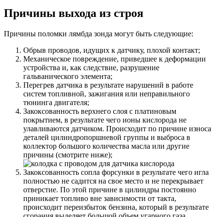
Причины выхода из строя
Причины поломки лямбда зонда могут быть следующие:
Обрыв проводов, идущих к датчику, плохой контакт;
Механическое повреждение, приведшее к деформации
устройства и, как следствие, разрушение
гальванического элемента;
Перегрев датчика в результате нарушений в работе
систем топливной, зажигания или неправильного
тюнинга двигателя
;
Закоксованность верхнего слоя с платиновым
покрытием, в результате чего ионы кислорода не
улавливаются датчиком. Происходит по причине износа
деталей цилиндропоршневой группы и выброса в
коллектор большого количества масла или другие
причины (смотрите ниже);
Закоксованность сопла форсунки в результате чего игла
полностью не садится на свое место и не перекрывает
отверстие. По этой причине в цилиндры постоянно
приникает топливо вне зависимости от такта,
происходит переизбыток бензина, который в результате
сгорания выделяет большой объем угарного газа,