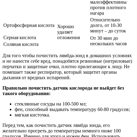
малоэффективны
против плотного
нагара
Относительно
Ортофосфорная кислота
долго, от 10-30
Хорошо
минут – до суток
удаляет
Серная кислота
отложения
От 30 мин до
нескольких часов
Соляная кислота
Для того чтобы почистить лямбда-зонд в домашних условиях
и не нанести себе вред, понадобятся резиновые (нитриловые)
перчатки и защитные очки, плотно прилегающие к лицу. Не
помешает также респиратор, который защитит органы
дыхания от вредных испарений.
Правильно почистить датчик кислорода не выйдет без
такого оборудования:
стеклянные сосуды на 100-500 мл;
фен, способный выдавать температуру 60-80 градусов;
мягкая кисточка.
Перед тем, как почистить датчик лямбда зонда, его
желательно прогреть до температуры немного ниже 100
градусов. Именно для этого и нужен фен. Использовать