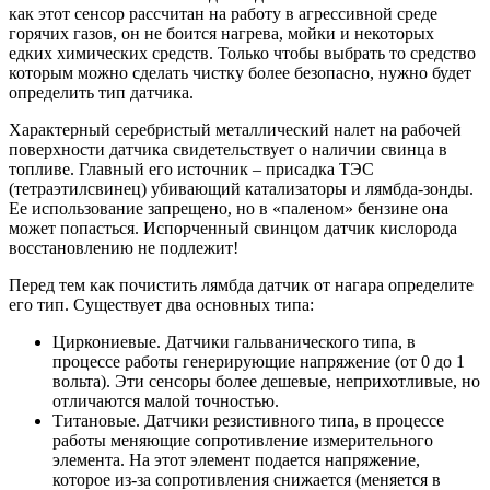
как этот сенсор рассчитан на работу в агрессивной среде
горячих газов, он не боится нагрева, мойки и некоторых
едких химических средств. Только чтобы выбрать то средство
которым можно сделать чистку более безопасно, нужно будет
определить тип датчика.
Характерный серебристый металлический налет на рабочей
поверхности датчика свидетельствует о наличии свинца в
топливе. Главный его источник – присадка ТЭС
(тетраэтилсвинец) убивающий катализаторы и лямбда-зонды.
Ее использование запрещено, но в «паленом» бензине она
может попасться. Испорченный свинцом датчик кислорода
восстановлению не подлежит!
Перед тем как почистить лямбда датчик от нагара определите
его тип. Существует два основных типа:
Циркониевые
. Датчики гальванического типа, в
процессе работы генерирующие напряжение (от 0 до 1
вольта). Эти сенсоры более дешевые, неприхотливые, но
отличаются малой точностью.
Титановые
. Датчики резистивного типа, в процессе
работы меняющие сопротивление измерительного
элемента. На этот элемент подается напряжение,
которое из-за сопротивления снижается (меняется в