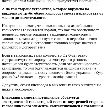
потенциал там маленький, но он присутствует постоянно.
А на той стороне устройства, которое вкручено во
выхлопную трубу, объем кислорода может варьировать от
малого до значительного.
Но нужно понимать, что в выхлопных газах небольшое
количество O2 считается нормой, так как это обеспечивает
полное догорание топлива в выхлопном коллекторе и
защищает катализатор в случае сильного переобогащения
топливной смеси (несгоревшее топливо выбрасывается в
коллектор и догорает там).
Если в выхлопных газах количество O2 будет равно
содержащемуся кислороду в атмосфере, то разность
потенциалов будет отсутствовать (если это ассоциировать с
канистрами, то они будут находиться на одном уровне), а
опорное напряжение, поступающее от блока управления будет
ровно 0,45 вольтам — уровень лямбда равен 1.
Допустим, объем кислорода в выхлопных газах значительно
ниже атмосферного.
Благодаря разности потенциалов образуется
электрический ток, который течет от внутренней стороны
гальванического элемента, контактирующей с эталонным