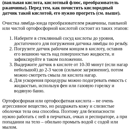
(паяльная кислота, кислотный флюс, преобразователь
ржавчины). Перед тем, как почистить кислородный
датчик такой кислотой, его нужно прогреть (см. выше).
Очистка лямбда-зонда преобразователем ржавчины, паяльной
или чистой ортофосфорной кислотой состоит из таких этапов:
Наберите в стеклянный сосуд кислоты до уровня,
достаточного для погружения датчика лямбды
по резьбу
.
Погрузите датчик
рабочим концом в кислоту
, оставив
его вешнюю часть над поверхностью жидкости, и
зафиксируйте в таком положении
.
Выдержите датчик в кислоте
от 10-30 минут
(если нагар
небольшой)
до 2-3 часов
(сильное загрязнение), потом
можно смотреть смыла ли кислота нагар.
Для ускорения процедуры можно подогревать емкость с
жидкостью, используя фен или газовую горелку и
водяную баню.
Ортофосфорная или ортофосфатная кислота – не очень
агрессивное вещество, но раздражать кожу и слизистые
оболочки тела она способна. Поэтому для безопасности
нужно работать с ней в перчатках, очках и респираторе, а при
попадании на тело – обильно промыть водой с содой или
мылом.