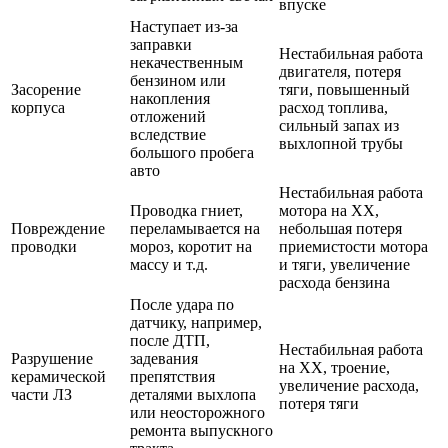
впуске
Наступает из-за
заправки
Нестабильная работа
некачественным
двигателя, потеря
бензином или
Засорение
тяги, повышенный
накопления
корпуса
расход топлива,
отложений
сильный запах из
вследствие
выхлопной трубы
большого пробега
авто
Нестабильная работа
Проводка гниет,
мотора на ХХ,
Повреждение
переламывается на
небольшая потеря
проводки
мороз, коротит на
приемистости мотора
массу и т.д.
и тяги, увеличение
расхода бензина
После удара по
датчику, например,
после ДТП,
Нестабильная работа
Разрушение
задевания
на ХХ, троение,
керамической
препятствия
увеличение расхода,
части ЛЗ
деталями выхлопа
потеря тяги
или неосторожного
ремонта выпускного