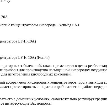
10 б/у
e 20A
йлей с концентратором кислорода Оксимед F7-1
центратора LF-H-10A)
центратора LF-H-10A) (Копия)
ираторных заболеваний, также применяется в целях реабилитац
е приборы для производства насыщенной кислородом воздушной
и для изготовления кислородных коктейлей.
ссортимент кислородных концентраторов, доступных для аре
желает протестировать аппарат и опробовать его в работе перед
овать его в домашних условиях, самостоятельно регулируя граф
все интересующие Вас вопросы.