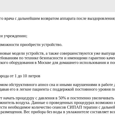
о врача с дальнейшим возвратом аппарата после выздоровления
ии учреждению;
озможности приобрести устройство.
 новые модели устройств, а также совершенствуются уже выпу
ованиям по технике безопасности и имеющими гарантию качест
кого оборудования в Москве для домашнего использования и по
ом обструктивного апноэ сна и иными нарушениями в работе д
одавая его в легкие пациента с поддержкой постоянного уровня 
т начать процедуру с давления в 50% и постепенно увеличивать
влажнитель воздуха. Данные о проведенных процедурах возможн
вести необходимое количество сеансов СИПАП терапии с дальне
размещения. Вес прибора без воды в увлажнителе составляет всег