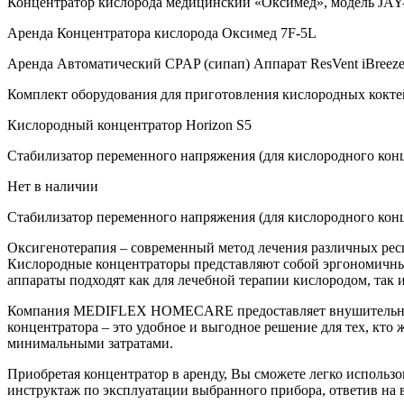
Концентратор кислорода медицинский «Оксимед», модель JAY-
Аренда Концентратора кислорода Оксимед 7F-5L
Аренда Автоматический CPAP (сипап) Аппарат ResVent iBreez
Комплект оборудования для приготовления кислородных кокте
Кислородный концентратор Horizon S5
Стабилизатор переменного напряжения (для кислородного кон
Нет в наличии
Стабилизатор переменного напряжения (для кислородного кон
Оксигенотерапия – современный метод лечения различных респ
Кислородные концентраторы представляют собой эргономичны
аппараты подходят как для лечебной терапии кислородом, так 
Компания MEDIFLEX HOMECARE предоставляет внушительный а
концентратора – это удобное и выгодное решение для тех, кто 
минимальными затратами.
Приобретая концентратор в аренду, Вы сможете легко использ
инструктаж по эксплуатации выбранного прибора, ответив на 