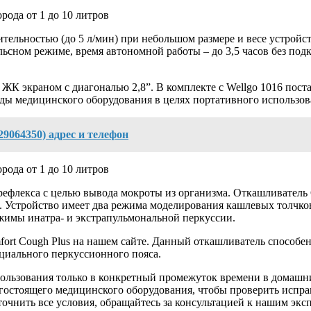
льностью (до 5 л/мин) при небольшом размере и весе устройств
льсном режиме, время автономной работы – до 3,5 часов без по
ЖК экраном с диагональю 2,8”. В комплекте с Wellgo 1016 пост
ды медицинского оборудования в целях портативного использов
064350) адрес и телефон
ефлекса с целью вывода мокроты из организма. Откашливатель 
Устройство имеет два режима моделирования кашлевых толчков:
жимы инатра- и экстрапульмональной перкуссии.
ort Cough Plus на нашем сайте. Данный откашливатель способен
циального перкуссионного пояса.
ользования только в конкретный промежуток времени в домашних
гостоящего медицинского оборудования, чтобы проверить испра
очнить все условия, обращайтесь за консультацией к нашим эксп