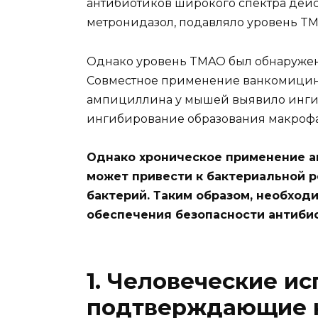
антибиотиков широкого спектра дейс
метронидазол, подавляло уровень TMA
Однако уровень TMAO был обнаружен
Совместное применение ванкомицина
ампициллина у мышей выявило инги
ингибирование образования макрофаг
Однако хроническое применение ан
может привести к бактериальной 
бактерий. Таким образом, необхо
обеспечения безопасности антибио
1. Человеческие ис
подтверждающие 