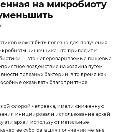
ленная на микробиоту
 уменьшить
O
отиков может быть полезно для получения
икробиоты кишечника, что приводит к
ебиотики — это неперевариваемые пищевые
оприятное воздействие на хозяина путем
вности полезных бактерий, в то время как
особные оказывать благоприятное
кой флорой человека, имели сниженную
ования инициировали использование архей
у эти археи используют метильные
 качестве субстрата для получения метана