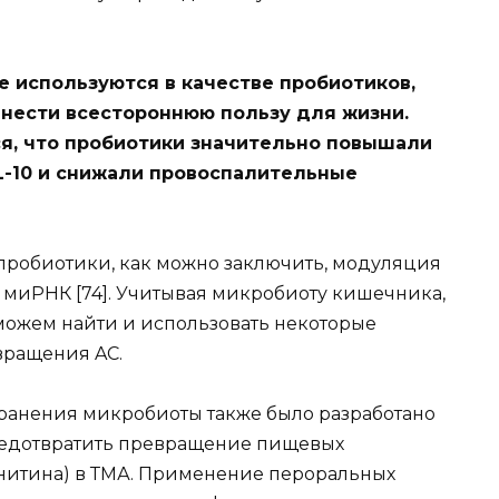
кже используются в качестве пробиотиков,
инести всестороннюю пользу для жизни.
ся, что пробиотики значительно повышали
L-10 и снижали провоспалительные
пробиотики, как можно заключить, модуляция
миРНК [74]. Учитывая микробиоту кишечника,
 можем найти и использовать некоторые
вращения AС.
ранения микробиоты также было разработано
предотвратить превращение пищевых
арнитина) в ТМА. Применение пероральных