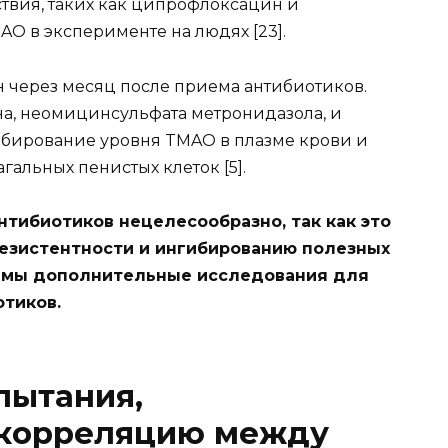
твия, таких как ципрофлоксацин и
O в эксперименте на людях [23].
 через месяц после приема антибиотиков.
, неомицинсульфата метронидазола, и
бирование уровня TMAO в плазме крови и
альных пенистых клеток [5].
тибиотиков нецелесообразно, так как это
резистентности и ингибированию полезных
димы дополнительные исследования для
тиков.
пытания,
корреляцию между