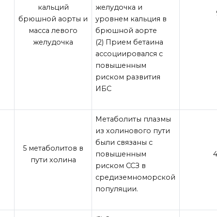
кальций
желудочка и
брюшной аорты и
уровнем кальция в
масса левого
брюшной аорте
желудочка
(2) Прием бетаина
ассоциировался с
повышенным
риском развития
ИБС
Метаболиты плазмы
из холинового пути
были связаны с
5 метаболитов в
повышенным
4
пути холина
риском ССЗ в
средиземноморской
популяции.