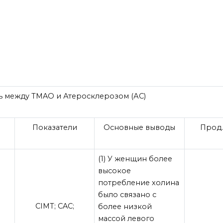
зь между TMAO и Атеросклерозом (АС)
Показатели
Основные выводы
Прод.
(1) У женщин более
высокое
потребление холина
было связано с
CIMT; CAC;
более низкой
массой левого