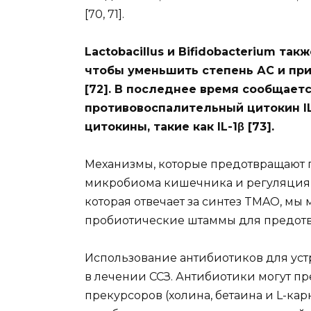
[70, 71].
Lactobacillus и Bifidobacterium та
чтобы уменьшить степень АС и пр
[72]. В последнее время сообщает
противовоспалительный цитокин I
цитокины, такие как IL-1β [73].
Механизмы, которые предотвращают 
микробиома кишечника и регуляция 
которая отвечает за синтез TMAO, мы
пробиотические штаммы для предот
Использование антибиотиков для уст
в лечении ССЗ. Антибиотики могут 
прекурсоров (холина, бетаина и L-к