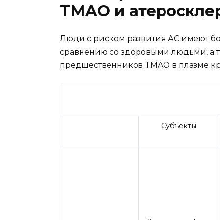
TMAO и атеросклер
Люди с риском развития АС имеют бо
сравнению со здоровыми людьми, а 
предшественников TMAO в плазме кров
Субъекты