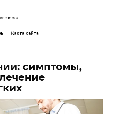
 кислород
зь
Карта сайта
нии: симптомы,
 лечение
гких