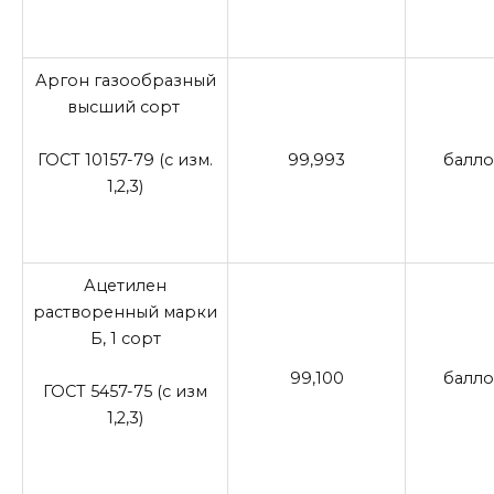
Аргон газообразный
высший сорт
ГОСТ 10157-79 (с изм.
99,993
балло
1,2,3)
Ацетилен
растворенный марки
Б, 1 сорт
99,100
балло
ГОСТ 5457-75 (с изм
1,2,3)