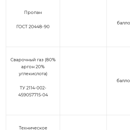
Пропан
балло
ГОСТ 20448-90
Сварочный газ (80%
аргон 20%
углекислота)
балло
ТУ 2114-002-
459057715-04
Техническое