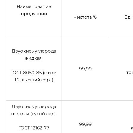
Наименование
продукции
Чистота %
Ед. 
Двуокись углерода
жидкая
99,99
то
ГОСТ 8050-85 (с изм.
1,2, высший сорт)
Двуокись углерода
твердая (сухой лед)
99,99
ГОСТ 12162-77
к