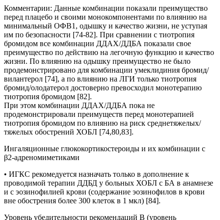
Комментарии:
Данные комбинации показали преимущество
перед плацебо и своими монокомпонентами по влиянию на
минимальный ОФВ1, одышку и качество жизни, не уступая
им по безопасности [74-82]. При сравнении с тиотропия
бромидом все комбинации ДДАХ/ДДБА показали свое
преимущество по действию на легочную функцию и качество
жизни. По влиянию на одышку преимущество не было
продемонстрировано для комбинации умеклидиния бромид/
вилантерол [74], а по влиянию на ЛГИ только тиотропия
бромид/олодатерол достоверно превосходил монотерапию
тиотропия бромидом [82].
При этом комбинации ДДАХ/ДДБА пока не
продемонстрировали преимуществ перед монотерапией
тиотропия бромидом по влиянию на риск среднетяжелых/
тяжелых обострений ХОБЛ [74,80,83].
Ингаляционные глюкокортикостероиды и их комбинации с
β2-адреномиметиками
• ИГКС рекомедуется назначать только в дополнение к
проводимой терапии ДДБД у больных ХОБЛ с БА в анамнезе
и с эозинофилией крови (содержание эозинофилов в крови
вне обострения более 300 клеток в 1 мкл) [84].
Уровень убедительности рекомендаций В (уровень