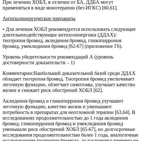
При лечении ХОБЛ, в отличие от БА, ДДБА могут
применяться в виде монотерапии (без ИГКС) [60,61].
Антихолинергические препараты
• Для лечения ХОБЛ рекомендуется использовать следующие
длительннодействующие антихолинергики (ДДАХ):
тиотропия бромид, аклидиния бромид, гликопиррония
бромид, умеклидиния бромид [62-67] (приложение Г6).
Уровень убедительности рекомендаций А (уровень
достоверности доказательств – 1)
Комментарии:
Наибольшей доказательной базой среди ДДАХ
обладает тиотропия бромид. Тиотропия бромид увеличивает
легочную функцию, облегчает симптомы, улучшает качество
жизни и снижает риск обострений ХОБЛ [62].
Аклидиния бромид и гликопиррония бромид улучшают
легочную функцию, качество жизни и уменьшают
потребность в препаратах для неотложной терапии [63,64]. В
исследованиях продолжительностью до 1 года аклидиния
бромид, гликопиррония бромид и умеклидиния бромид
уменьшали риск обострений ХОБЛ [65-67], но долгосрочные
исследования продолжительностью более 1 года, аналогичные
исследованиям тиотропия бромида, до настоящего времени не