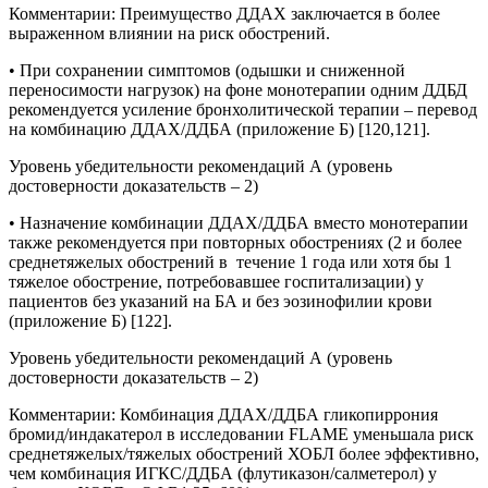
Комментарии
:
Преимущество ДДАХ заключается в более
выраженном влиянии на риск обострений.
• При сохранении симптомов (одышки и сниженной
переносимости нагрузок) на фоне монотерапии одним ДДБД
рекомендуется усиление бронхолитической терапии – перевод
на комбинацию ДДАХ/ДДБА (приложение Б) [120,121].
Уровень убедительности рекомендаций А (уровень
достоверности доказательств – 2)
• Назначение комбинации ДДАХ/ДДБА вместо монотерапии
также рекомендуется при повторных обострениях (2 и более
среднетяжелых обострений в течение 1 года или хотя бы 1
тяжелое обострение, потребовавшее госпитализации) у
пациентов без указаний на БА и без эозинофилии крови
(приложение Б) [122].
Уровень убедительности рекомендаций А (уровень
достоверности доказательств – 2)
Комментарии
:
Комбинация ДДАХ/ДДБА гликопиррония
бромид/индакатерол в исследовании FLAME уменьшала риск
среднетяжелых/тяжелых обострений ХОБЛ более эффективно,
чем комбинация ИГКС/ДДБА (флутиказон/салметерол) у