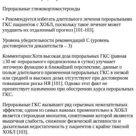
Пероральные глюкокортикостероиды
• Рекомендуется избегать длительного лечения пероральными
ГКС пациентов с ХОБЛ, поскольку такое лечение может
ухудшить их отдаленный прогноз [101-103].
Уровень убедительности рекомендаций C (уровень
достоверности доказательств – 3)
Комментарии:
Хотя высокая доза пероральных ГКС (равная
≥30 мг перорального преднизолона в сутки) улучшает
легочную функцию в ближайшей перспективе, данные о
пользе длительного применения пероральных ГКС в низкой
или средней и высоких дозах отсутствуют при достоверном
повышаении риска НЯ [101]. Однако этот факт не
препятствует назначению при обострениях курса пероральных
ГКС.
Пероральные ГКС вызывают ряд серьезных нежелательных
эффектов; одним из самых важных применительно к ХОБЛ
является стероидная миопатия, симптомами которой являются
мышечная слабость, снижение физической активности и
дыхательная недостаточность у пациентов с крайне тяжелой
ХОБЛ [103].