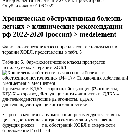
Автор
Валентин
На чтение
27 мин.
Просмотров
51
Опубликовано
01.06.2022
Хроническая обструктивная болезнь
легких > клинические рекомендации
рф 2022-2020 (россия) > medelement
Фармакологические классы препаратов, используемых в
терапии ХОБЛ, представлены в табл. 5.
Таблица 5. Фармакологические классы препаратов,
используемых в терапии ХОБЛ
Примечание: КДБА – короткодействующие β2-агонисты,
КДАХ – короткодействующие антихолинрегики, ДДБА –
длительнодействующие β2-агонисты, ДДАХ –
длительнодействующие антихолинрегики.
• При назначении фармакотерапии рекомендуется ставить
целью достижение контроля симптомов и уменьшение
будущих рисков — т.е. обострений ХОБЛ и смертности
(приложение Г5) [1, 16]