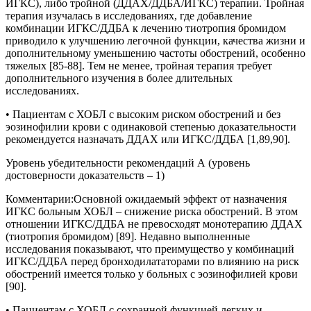
ИГКС), либо тройной (ДДАХ/ДДБА/ИГКС) терапии. Тройная
терапия изучалась в исследованиях, где добавление
комбинации ИГКС/ДДБА к лечению тиотропия бромидом
приводило к улучшению легочной функции, качества жизни и
дополнительному уменьшению частоты обострений, особенно
тяжелых [85-88]. Тем не менее, тройная терапия требует
дополнительного изучения в более длительных
исследованиях.
• Пациентам с ХОБЛ с высоким риском обострений и без
эозинофилии крови с одинаковой степенью доказательности
рекомендуется назначать ДДАХ или ИГКС/ДДБА [1,89,90].
Уровень убедительности рекомендаций А (уровень
достоверности доказательств – 1)
Комментарии:
Основной ожидаемый эффект от назначения
ИГКС больным ХОБЛ – снижение риска обострений. В этом
отношении ИГКС/ДДБА не превосходят монотерапию ДДАХ
(тиотропия бромидом) [89]. Недавно выполненные
исследования показывают, что преимущество у комбинаций
ИГКС/ДДБА перед бронходилататорами по влиянию на риск
обострений имеется только у больных с эозинофилией крови
[90].
• Пациентам с ХОБЛ с сохранной функцией легких и