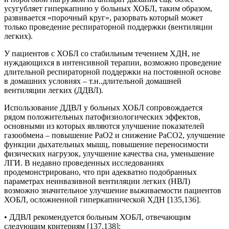
усугубляет гиперкапнию у больных ХОБЛ, таким образом,
развивается «порочный круг», разорвать который может
только проведение респираторной поддержки (вентиляции
легких).
У пациентов с ХОБЛ со стабильным течением ХДН, не
нуждающихся в интенсивной терапии, возможно проведение
длительной респираторной поддержки на постоянной основе
в домашних условиях – т.н..длительной домашней
вентиляции легких (ДДВЛ).
Использование ДДВЛ у больных ХОБЛ сопровождается
рядом положительных патофизиологических эффектов,
основными из которых являются улучшение показателей
газообмена – повышение РаО2 и снижение РаСО2, улучшение
функции дыхательных мышц, повышение переносимости
физических нагрузок, улучшение качества сна, уменьшение
ЛГИ. В недавно проведенных исследованиях
продемонстрировано, что при адекватно подобранных
параметрах неинвазивной вентиляции легких (НВЛ)
возможно значительное улучшение выживаемости пациентов
ХОБЛ, осложненной гиперкапнической ХДН [135,136].
• ДДВЛ рекомендуется больным ХОБЛ, отвечающим
следующим критериям [137,138]: