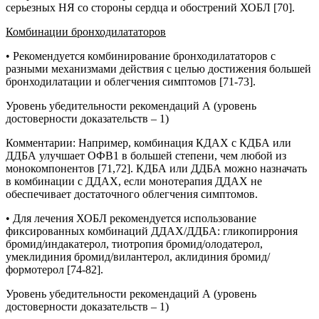
серьезных НЯ со стороны сердца и обострений ХОБЛ [70].
Комбинации бронходилататоров
• Рекомендуется комбинирование бронходилататоров с
разными механизмами действия с целью достижения большей
бронходилатации и облегчения симптомов [71-73].
Уровень убедительности рекомендаций А (уровень
достоверности доказательств – 1)
Комментарии
:
Например, комбинация КДАХ с КДБА или
ДДБА улучшает ОФВ1 в большей степени, чем любой из
монокомпонентов [71,72]. КДБА или ДДБА можно назначать
в комбинации с ДДАХ, если монотерапия ДДАХ не
обеспечивает достаточного облегчения симптомов.
• Для лечения ХОБЛ рекомендуется использование
фиксированных комбинаций ДДАХ/ДДБА: гликопиррония
бромид/индакатерол, тиотропия бромид/олодатерол,
умеклидиния бромид/вилантерол, аклидиния бромид/
формотерол [74-82].
Уровень убедительности рекомендаций А (уровень
достоверности доказательств – 1)