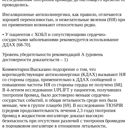
проводились.
Ингаляционные антихолинергики, как правило, отличаются
хорошей переносимостью, и нежелательные явления (НЯ) при
их применении возникают относительно редко.
• У пациентов с ХОБЛ и сопутствующими сердечно-
сосудистыми заболеваниями рекомендуется использование
ДДАХ [68-70].
Уровень убедительности рекомендаций А (уровень
достоверности доказательств – 1)
Комментарии:
Высказано подозрение о том, что
короткодействующие антихолинергики (КДАХ) вызывают НЯ
со стороны сердца, применительно к ДДАХ сообщений о
повышении частоты НЯ со стороны сердца не получено [68].
В 4-летнем исследовании UPLIFT у пациентов, получавших
тиотропия бромид, было достоверно меньше сердечно-
сосудистых событий, и общая летальность среди них была
меньше, чем в группе плацебо [69]. В исследовании TIOSPIR
(средняя продолжительность лечения 2,3 года) тиотропия
бромид в жидкостном ингаляторе доказал высокую
безопасность при отсутствии различий с тиотропия бромидом
в порошковом ингаляторе в отношении летальности,