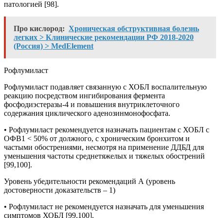
патологией [98].
Про кислород:
Хроническая обструктивная болезнь
легких > Клинические рекомендации РФ 2018-2020
(Россия) > MedElement
Рофлумиласт
Рофлумиласт подавляет связанную с ХОБЛ воспалительную
реакцию посредством ингибирования фермента
фосфодиэстеразы-4 и повышения внутриклеточного
содержания циклического аденозинмонофосфата.
• Рофлумиласт рекомендуется назначать пациентам с ХОБЛ с
ОФВ1 < 50% от должного, с хроническим бронхитом и
частыми обострениями, несмотря на применение ДДБД для
уменьшения частоты среднетяжелых и тяжелых обострений
[99,100].
Уровень убедительности рекомендаций А (уровень
достоверности доказательств – 1)
• Рофлумиласт не рекомендуется назначать для уменьшения
симптомов ХОБЛ [99,100].