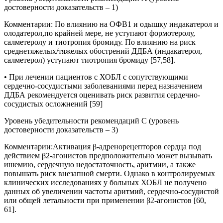
достоверности доказательств – 1)
Комментарии
:
По влиянию на ОФВ1 и одышку индакатерол и
олодатерол,по крайней мере, не уступают формотеролу,
салметеролу и тиотропия бромиду. По влиянию на риск
среднетяжелых/тяжелых обострений ДДБА (индакатерол,
салметерол) уступают тиотропия бромиду [57,58].
• При лечении пациентов с ХОБЛ с сопутствующими
сердечно-сосудистыми заболеваниями перед назначением
ДДБА рекомендуется оценивать риск развития сердечно-
сосудистых осложнений [59]
Уровень убедительности рекомендаций С (уровень
достоверности доказательств – 3)
Комментарии:
Активация β-адренорецепторов сердца под
действием β2-агонистов предположительно может вызывать
ишемию, сердечную недостаточность, аритмии, а также
повышать риск внезапной смерти. Однако в контролируемых
клинических исследованиях у больных ХОБЛ не получено
данных об увеличении частоты аритмий, сердечно-сосудистой
или общей летальности при применении β2-агонистов [60,
61].