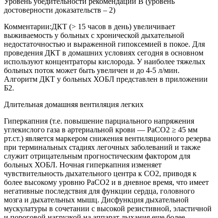
Уровень убедительности рекомендаций В (уровень
достоверности доказательств – 2)
Комментарии:
ДКТ (> 15 часов в день) увеличивает
выживаемость у больных с хронической дыхательной
недостаточностью и выраженной гипоксемией в покое. Для
проведения ДКТ в домашних условиях сегодня в основном
используют концентраторы кислорода. У наиболее тяжелых
больных поток может быть увеличен и до 4-5 л/мин.
Алгоритм ДКТ у больных ХОБЛ представлен в приложении
Б2.
Длительная домашняя вентиляция легких
Гиперкапния (т.е. повышение парциального напряжения
углекислого газа в артериальной крови — РаСО2 ≥ 45 мм
рт.ст.) является маркером снижения вентиляционного резерва
при терминальных стадиях легочных заболеваний и также
служит отрицательным прогностическим фактором для
больных ХОБЛ. Ночная гиперкапния изменяет
чувствительность дыхательного центра к СО2, приводя к
более высокому уровню РаСО2 и в дневное время, что имеет
негативные последствия для функции сердца, головного
мозга и дыхательных мышц. Дисфункция дыхательной
мускулатуры в сочетании с высокой резистивной, эластичной
и пороговой нагрузкой на аппарат дыхания еще более