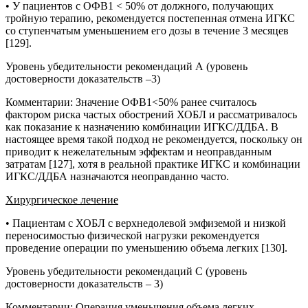
• У пациентов с ОФВ1 < 50% от должного, получающих
тройную терапию, рекомендуется постепенная отмена ИГКС
со ступенчатым уменьшением его дозы в течение 3 месяцев
[129].
Уровень убедительности рекомендаций А (уровень
достоверности доказательств –3)
Комментарии
:
Значение ОФВ1<50% ранее считалось
фактором риска частых обострений ХОБЛ и рассматривалось
как показание к назначению комбинации ИГКС/ДДБА. В
настоящее время такой подход не рекомендуется, поскольку он
приводит к нежелательным эффектам и неоправданным
затратам [127], хотя в реальной практике ИГКС и комбинации
ИГКС/ДДБА назначаются неоправданно часто.
Хирургическое лечение
• Пациентам с ХОБЛ с верхнедолевой эмфиземой и низкой
переносимостью физической нагрузки рекомендуется
проведение операции по уменьшению объема легких [130].
Уровень убедительности рекомендаций С (уровень
достоверности доказательств – 3)
Комментарии
:
Операция уменьшения объема легких