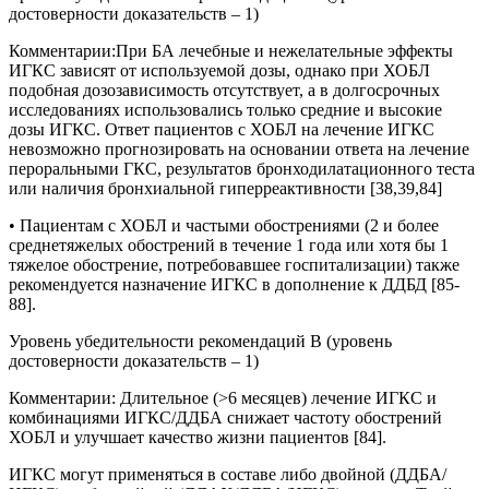
достоверности доказательств – 1)
Комментарии:
При БА лечебные и нежелательные эффекты
ИГКС зависят от используемой дозы, однако при ХОБЛ
подобная дозозависимость отсутствует, а в долгосрочных
исследованиях использовались только средние и высокие
дозы ИГКС. Ответ пациентов с ХОБЛ на лечение ИГКС
невозможно прогнозировать на основании ответа на лечение
пероральными ГКС, результатов бронходилатационного теста
или наличия бронхиальной гиперреактивности [38,39,84]
• Пациентам с ХОБЛ и частыми обострениями (2 и более
среднетяжелых обострений в течение 1 года или хотя бы 1
тяжелое обострение, потребовавшее госпитализации) также
рекомендуется назначение ИГКС в дополнение к ДДБД [85-
88].
Уровень убедительности рекомендаций В (уровень
достоверности доказательств – 1)
Комментарии
:
Длительное (>6 месяцев) лечение ИГКС и
комбинациями ИГКС/ДДБА снижает частоту обострений
ХОБЛ и улучшает качество жизни пациентов [84].
ИГКС могут применяться в составе либо двойной (ДДБА/