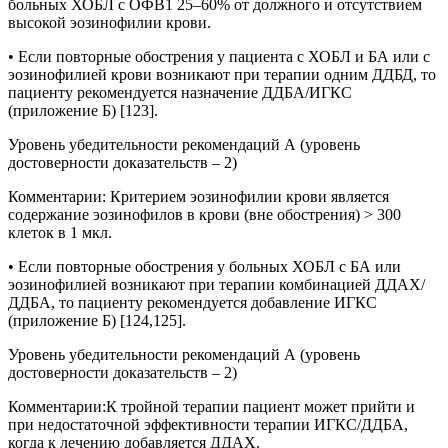
больных ХОБЛ с ОФВ1 25–60% от должного и отсутствием
высокой эозинофилии крови.
• Если повторные обострения у пациента с ХОБЛ и БА или с
эозинофилией крови возникают при терапии одним ДДБД, то
пациенту рекомендуется назначение ДДБА/ИГКС
(приложение Б) [123].
Уровень убедительности рекомендаций А (уровень
достоверности доказательств – 2)
Комментарии
:
Критерием эозинофилии крови является
содержание эозинофилов в крови (вне обострения) > 300
клеток в 1 мкл.
• Если повторные обострения у больных ХОБЛ с БА или
эозинофилией возникают при терапии комбинацией ДДАХ/
ДДБА, то пациенту рекомендуется добавление ИГКС
(приложение Б) [124,125].
Уровень убедительности рекомендаций А (уровень
достоверности доказательств – 2)
Комментарии:
К тройной терапии пациент может прийти и
при недостаточной эффективности терапии ИГКС/ДДБА,
когда к лечению добавляется ДДАХ.