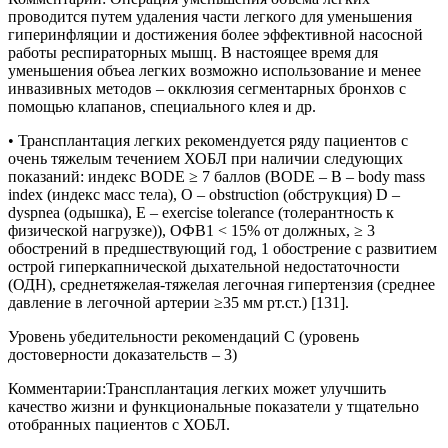
проводится путем удаления части легкого для уменьшения
гиперинфляции и достижения более эффективной насосной
работы респираторных мышц. В настоящее время для
уменьшения объеа легких возможно использование и менее
инвазивных методов – окклюзия сегментарных бронхов с
помощью клапанов, специального клея и др.
• Трансплантация легких рекомендуется ряду пациентов с
очень тяжелым течением ХОБЛ при наличии следующих
показаний: индекс BODE ≥ 7 баллов (BODE – B – body mass
index (индекс масс тела), O – obstruction (обструкция) D –
dyspnea (одышка), E – exercise tolerance (толерантность к
физической нагрузке)), ОФВ1 < 15% от должных, ≥ 3
обострений в предшествующий год, 1 обострение с развитием
острой гиперкапнической дыхательной недостаточности
(ОДН), среднетяжелая-тяжелая легочная гипертензия (среднее
давление в легочной артерии ≥35 мм рт.ст.) [131].
Уровень убедительности рекомендаций С (уровень
достоверности доказательств – 3)
Комментарии:
Трансплантация легких может улучшить
качество жизни и функциональные показатели у тщательно
отобранных пациентов с ХОБЛ.