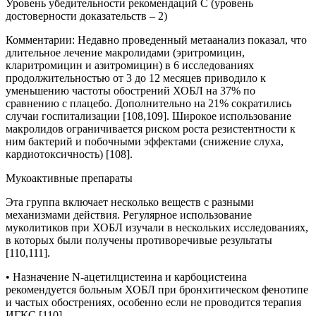
Уровень убедительности рекомендаций C (уровень
достоверности доказательств – 2)
Комментарии:
Недавно проведенный метаанализ показал, что
длительное лечение макролидами (эритромицин,
кларитромицин и азитромицин) в 6 исследованиях
продолжительностью от 3 до 12 месяцев приводило к
уменьшению частоты обострений ХОБЛ на 37% по
сравнению с плацебо. Дополнительно на 21% сократились
случаи госпитализации [108,109]. Широкое использование
макролидов ограничивается риском роста резистентности к
ним бактерий и побочными эффектами (снижение слуха,
кардиотоксичность) [108].
Мукоактивные препараты
Эта группа включает несколько веществ с разными
механизмами действия. Регулярное использование
муколитиков при ХОБЛ изучали в нескольких исследованиях,
в которых были получены противоречивые результаты
[110,111].
• Назначение N-ацетилцистеина и карбоцистеина
рекомендуется больным ХОБЛ при бронхитическом фенотипе
и частых обострениях, особенно если не проводится терапия
ИГКС [110].