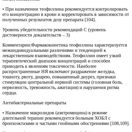
• При назначении теофиллина рекомендуется контролировать
его концентрацию в крови и корректировать в зависимости от
полученных результатов дозу препарата [104].
Уровень убедительности рекомендаций С (уровень
достоверности доказательств – 3)
Комментарии:
Фармакокинетика теофиллина характеризуется
межиндивидуальными различиями и тенденцией к
лекарственным взаимодействиям. Теофиллин имеет узкий
терапевтический диапазон концентраций и способен
приводить к явлениям токсичности. Наиболее
распространенные НЯ включают раздражение желудка,
тошноту, рвоту, диарею, повышенный диурез, признаки
стимуляции центральной нервной системы (головная боль,
нервозность, тревожность, ажитация) и нарушения ритма
сердца.
Антибактериальные препараты
• Назначение макролидов (азитромицина) в режиме
длительной терапии рекомендуется больным ХОБЛ с
бронхоэктазами и частыми гнойными обострениями [108,109].