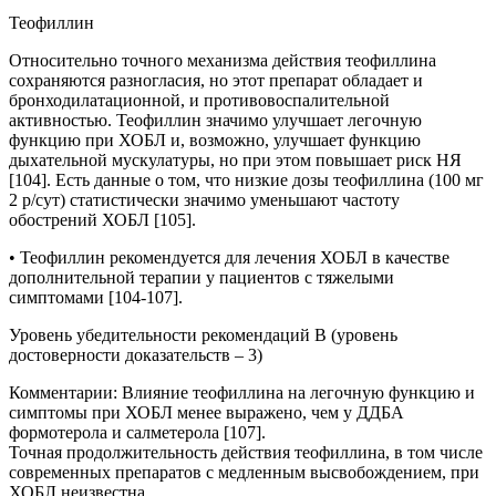
Теофиллин
Относительно точного механизма действия теофиллина
сохраняются разногласия, но этот препарат обладает и
бронходилатационной, и противовоспалительной
активностью. Теофиллин значимо улучшает легочную
функцию при ХОБЛ и, возможно, улучшает функцию
дыхательной мускулатуры, но при этом повышает риск НЯ
[104]. Есть данные о том, что низкие дозы теофиллина (100 мг
2 р/сут) статистически значимо уменьшают частоту
обострений ХОБЛ [105].
• Теофиллин рекомендуется для лечения ХОБЛ в качестве
дополнительной терапии у пациентов с тяжелыми
симптомами [104-107].
Уровень убедительности рекомендаций В (уровень
достоверности доказательств – 3)
Комментарии
:
Влияние теофиллина на легочную функцию и
симптомы при ХОБЛ менее выражено, чем у ДДБА
формотерола и салметерола [107].
Точная продолжительность действия теофиллина, в том числе
современных препаратов с медленным высвобождением, при
ХОБЛ неизвестна.