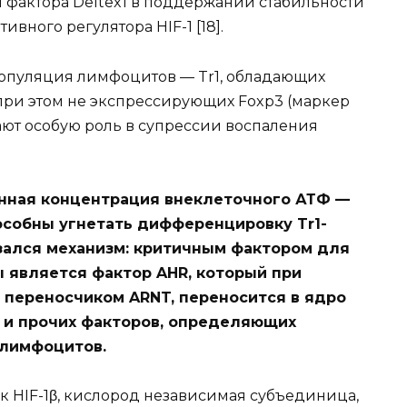
и фактора Deltex1 в поддержании стабильности
ивного регулятора HIF-1 [18].
бпопуляция лимфоцитов — Tr1, обладающих
ри этом не экспрессирующих Foxp3 (маркер
ают особую роль в супрессии воспаления
енная концентрация внеклеточного АТФ —
особны угнетать дифференцировку Tr1-
зался механизм: критичным фактором для
 является фактор AHR, который при
 переносчиком ARNT, переносится в ядро
21 и прочих факторов, определяющих
-лимфоцитов.
к HIF-1β, кислород независимая субъединица,