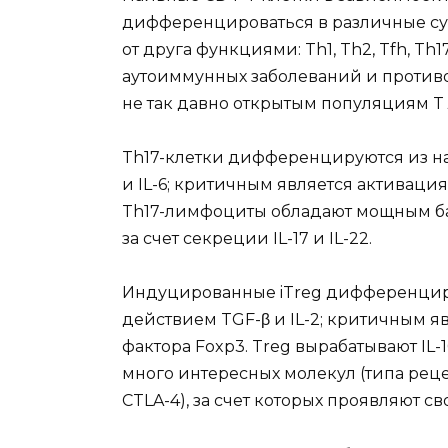
дифференцироваться в различные су
от друга функциями: Th1, Th2, Tfh, Th
аутоиммунных заболеваний и против
не так давно открытым популяциям T л
Th17-клетки дифференцируются из н
и IL-6; критичным является активаци
Th17-лимфоциты обладают мощным 
за счет секреции IL-17 и IL-22.
Индуцированные iTreg дифференцир
действием TGF-β и IL-2; критичным 
фактора Foxp3. Treg вырабатывают IL-
много интересных молекул (типа реце
CTLA-4), за счет которых проявляют 