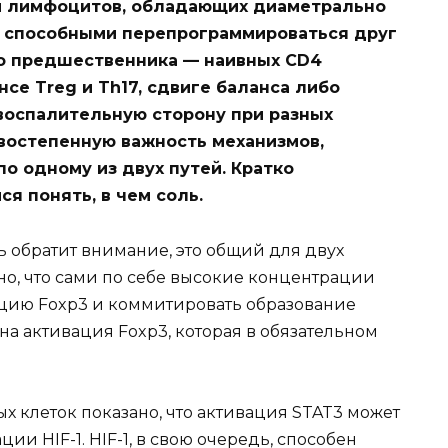
и лимфоцитов, обладающих диаметрально
 способными перепрограммироваться друг
го предшественника — наивных CD4
се Treg и Th17, сдвиге баланса либо
воспалительную сторону при разных
востепенную важность механизмов,
 одному из двух путей. Кратко
я понять, в чем соль.
ь обратит внимание, это общий для двух
но, что сами по себе высокие концентрации
цию Foxp3 и коммитировать образование
рна активация Foxp3, которая в обязательном
ых клеток показано, что активация STAT3 может
и HIF-1. HIF-1, в свою очередь, способен