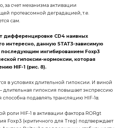
о, за счет механизма активации
ей протеасомной деградацией, т.е.
тся сам.
ует дифференцировке CD4 наивных
то интересно, данную STAT3-зависимую
 с последующим ингибированием Foxp3
еской гипоксии-нормоксии, которая
ию HIF-1 (рис. 8).
ется в условиях длительной гипоксии. И виной
 — длительная гипоксия повышает экспрессию
 способна подавлять трансляцию HIF-1α.
 роли HIF-1 в активации фактора RORgt
ия Foxp3 (критичного для Treg) подтверждает