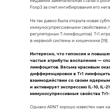
недавняя замечательная статья о рол
Foxp3 за счет ингибирования его негат
Не так давно была открыта новая су
иммуносупрессивными свойствами, п
регуляторных T-лимфоцитов). Tr1 игр
в нервной системы и кишечнике [19].
Интересно, что гипоксия и повыш
частые атрибуты воспаления — сп
лимфоцитов. Весьма красивым ока
дифференцировки в Tr1 лимфоциты
взаимодействии со своим ядерным
и активирует экспрессию IL-10, IL-
иммуносупрессивные свойства Tr1
Однако ARNT хорошо известен нам ка