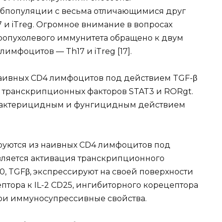
бпопуляции с весьма отличающимися друг
17 и iTreg. Огромное внимание в вопросах
оопухолевого иммунитета обращено к двум
имфоцитов — Th17 и iTreg [17].
аивных CD4 лимфоцитов под действием TGF-β
я транскрипционных факторов STAT3 и RORgt.
бактерицидным и фунгицидным действием
уются из наивных CD4 лимфоцитов под
является активация транскрипционного
10, TGFβ, экспрессируют на своей поверхности
птора к IL-2 СD25, ингибиторного корецептора
свои иммуносупрессивные свойства.