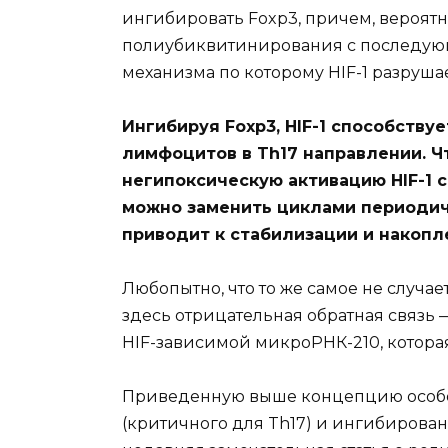
ингибировать Foxp3, причем, вероятн
полиубиквитинирования с последующ
механизма по которому HIF-1 разрушае
Ингибируя Foxp3, HIF-1 способств
лимфоцитов в Th17 направлении. Ч
негипоксическую активацию HIF-1
можно заменить циклами периодич
приводит к стабилизации и накоплен
Любопытно, что то же самое не случа
здесь отрицательная обратная связь
HIF-зависимой микроРНК-210, которая
Приведенную выше концепцию особой
(критичного для Th17) и ингибирован