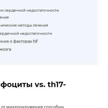
ри сердечной недостаточности
чение
нические методы лечения
сердечной недостаточности
ия о факторах hif
мозга
фоциты vs. th17-
и от микроокружения способны