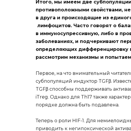
Итого, мы имеем две субпопуляци
противоположными свойствами, не
в друга и происходящие из едино
лимфоцитов. Часто говорят о балан
в иммуносупрессивную, либо в про
заболеваниях, и подчеркивают пер
определяющих дифференцировку по
рассмотрим механизмы и попытаемс
Первое, на что внимательный читател
субпопуляций индуктор TGFβ. Извест
TGFβ способны поддерживать актива
iTreg. Однако для Th17 также характе
порядке должна быть подавлена.
Теперь о роли HIF-1. Для немиелоидн
приводить к негипоксической активаци