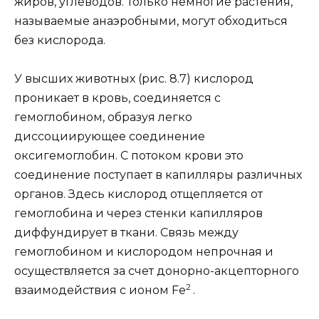
жиров, углеводов. Только немногие растения,
называемые анаэробными, могут обходиться
без кислорода.
У высших животных (рис. 8.7) кислород
проникает в кровь, соединяется с
гемоглобином, образуя легко
диссоциирующее соединение
оксигемоглобин. С потоком крови это
соединение поступает в капилляры различных
органов. Здесь кислород отщепляется от
гемоглобина и через стенки капилляров
диффундирует в ткани. Связь между
гемоглобином и кислородом непрочная и
осуществляется за счет донорно-акцепторного
2
взаимодействия с ионом Fе
.