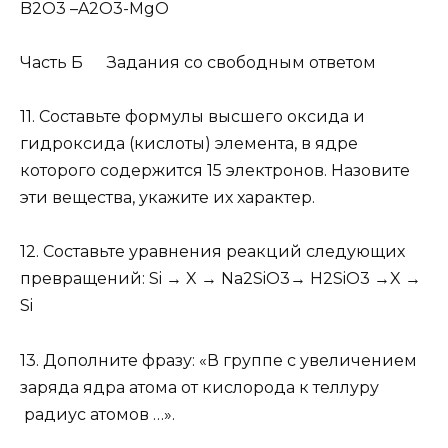
B
2
O
3
–A
2
O
3
-MgO
Часть Б Задания со свободным ответом
11.
Составьте формулы высшего оксида и
гидроксида (кислоты) элемента, в ядре
которого содержится 15 электронов. Назовите
эти вещества, укажите их характер.
12.
Составьте уравнения реакций следующих
превращений: Si → X → Na
2
SiO
3
→ H
2
SiO
3
→X →
Si
13.
Дополните фразу: «В группе с увеличением
заряда ядра атома от кислорода к теллуру
радиус атомов …».