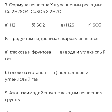
7.
Формула вещества Х в уравнении реакции:
Cu 2H
2
SO
4
=CuSO
4
X 2H
2
O:
а) H
2
б) SO
2
в) H
2
S г) SO
3
8.
Продуктом гидролиза сахарозы являются:
а) глюкоза и фруктоза в) вода и углекислый
газ
б) глюкоза и этанол г) вода, этанол и
углекислый газ
9.
Азот взаимодействует с каждым веществом
группы: