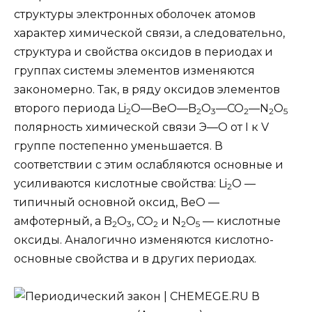
структуры электронных оболочек атомов
характер химической связи, а следовательно,
структура и свойства оксидов в периодах и
группах системы элементов изменяются
закономерно. Так, в ряду оксидов элементов
второго периода Li
О—ВеО—B
О
—СО
—N
O
2
2
3
2
2
5
полярность химической связи Э—О от I к V
группе постепенно уменьшается. В
соответствии с этим ослабляются основные и
усиливаются кислотные свойства: Li
О —
2
типичный основной оксид, ВеО —
амфотерный, а B
О
, СО
и N
O
— кислотные
2
3
2
2
5
оксиды. Аналогично изменяются кислотно-
основные свойства и в других периодах.
В