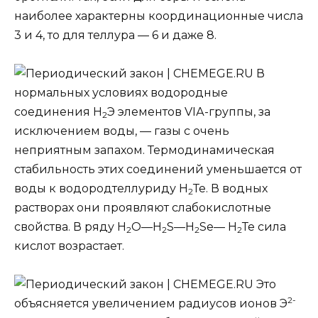
наиболее характерны координационные числа
3 и 4, то для теллура — 6 и даже 8.
В
нормальных условиях водородные
соединения H
Э элементов VIА-группы, за
2
исключением воды, — газы с очень
неприятным запахом. Термодинамическая
стабильность этих соединений уменьшается от
воды к водородтеллуриду Н
Те. В водных
2
растворах они проявляют слабокислотные
свойства. В ряду H
О—H
S—H
Sе— H
Те сила
2
2
2
2
кислот возрастает.
Это
2-
объясняется увеличением радиусов ионов Э