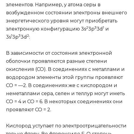
элементов. Например, у атома серы в
возбужденном состоянии электроны внешнего
энергетического уровня могут приобретать
2
3
1
электронную конфигурацию 3s
3р
3d
и
1
3
2
3s
3р
3d
:
В зависимости от состояния электронной
оболочки проявляются разные степени
окисления (СО). В соединениях с металлами и
водородом элементы этой группы проявляют
СО = —2. В соединениях же с кислородом и
неметаллами сера, селен и теллур могут иметь
СО = 4 и СО = 6. В некоторых соединениях они
проявляют СО = 2.
Кислород уступает по электроотрицательности
только фтору. Во фтороксиде F
О степень