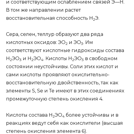
и соответствующим ослаблением связей Э—Н.
В том же направлении растет
восстановительная способность H
Э.
2
Сера, селен, теллур образуют два ряда
кислотных оксидов: ЭO
и ЭО
. Им
2
3
соответствуют кислотные гидроксиды состава
H
ЭО
и H
ЭО
. Кислоты H
ЭО
в свободном
2
3
2
4
2
3
состоянии неустойчивы. Соли этих кислот и
сами кислоты проявляют окислительно-
восстановительную двойственность, так как
элементы S, Sе и Те имеют в этих соединениях
промежуточную степень окисления 4.
Кислоты состава Н
ЭО
более устойчивы и в
2
4
реакциях ведут себя как окислители (высшая
степень окисления элемента 6).