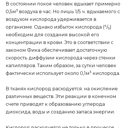
В состоянии покоя человек вдыхает примерно
3
0,5м
воздуха в час. Но лишь 1/5 ч. вдыхаемого с
воздухом кислорода удерживается в
4
организме. Однако избыток кислорода (
/
)
5
необходим для создания высокой его
концентрации в крови. Это в соответствии с
законом Фика обеспечивает достаточную
скорость диффузии кислорода через стенки
капилляров. Таким образом, за сутки человек
3
фактически использует около 0,1м
кислорода.
В тканях кислород расходуется. на окисление
различных веществ. Эти реакции в конечном
счете приводят к образованию углерода
диоксида, воды и созданию запаса энергии.
Кислород расходуется не только в процессе