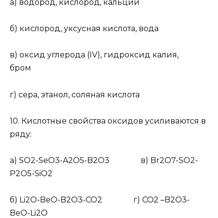
а) водород, кислород, кальций
б) кислород, уксусная кислота, вода
в) оксид углерода (IV), гидроксид калия,
бром
г) сера, этанол, соляная кислота
10.
Кислотные свойства оксидов усиливаются в
ряду:
а) SO
2
-SeO
3
-A
2
O
5
-B
2
O
3
в) Br
2
O
7
-SO
2
-
P
2
O
5
-SiO
2
б) Li
2
O-BeO-B
2
O
3
-CO
2
г) CO
2
–B
2
O
3
-
BeO-Li
2
O