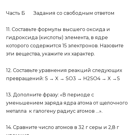
Часть Б Задания со свободным ответом
11.
Составьте формулы высшего оксида и
гидроксида (кислоты) элемента, в ядре
которого содержится 15 электронов. Назовите
эти вещества, укажите их характер.
12.
Составьте уравнения реакций следующих
превращений: S → X → SO
3
→ H
2
SO
4
→ X →S
13.
Дополните фразу: «В периоде с
уменьшением заряда ядра атома от щелочного
металла к галогену радиус атомов …».
14.
Сравните число атомов в 32 г серы и 2,8 г