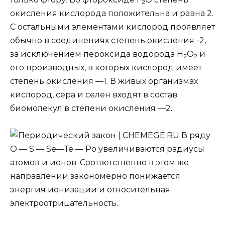
2
окисления кислорода положительна и равна 2.
С остальными элементами кислород проявляет
обычно в соединениях степень окисления -2,
за исключением пероксида водорода Н
О
и
2
2
его производных, в которых кислород имеет
степень окисления —1. В живых организмах
кислород, сера и селен входят в состав
биомолекул в степени окисления —2.
В ряду
О — S — Sе—Те — Ро увеличиваются радиусы
атомов и ионов. Соответственно в этом же
направлении закономерно понижается
энергия ионизации и относительная
электроотрицательность.