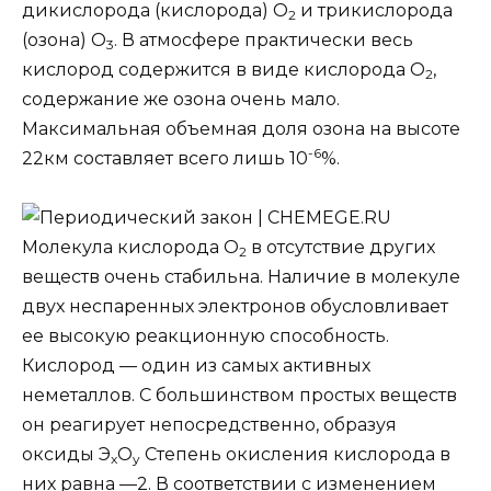
дикислорода
(кислорода) О
и
трикислорода
2
(озона) О
. В атмосфере практически весь
3
кислород содержится в виде кислорода О
,
2
содержание же озона очень мало.
Максимальная объемная доля озона на высоте
-6
22км составляет всего лишь 10
%.
Молекула кислорода О
в отсутствие других
2
веществ очень стабильна. Наличие в молекуле
двух неспаренных электронов обусловливает
ее высокую реакционную способность.
Кислород — один из самых активных
неметаллов. С большинством простых веществ
он реагирует непосредственно, образуя
оксиды Э
O
Степень окисления кислорода в
x
y
них равна —2. В соответствии с изменением