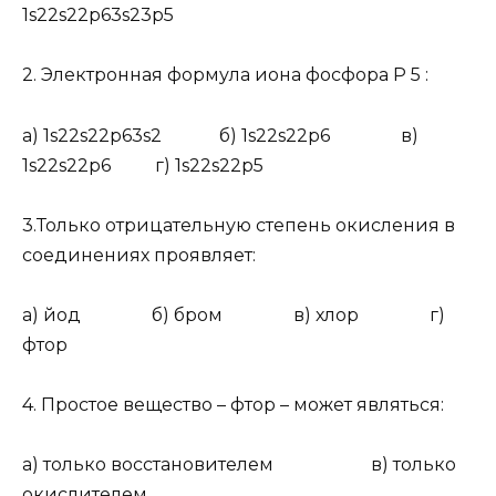
1s
2
2s
2
2p
6
3s
2
3p
5
2.
Электронная формула иона фосфора P
5
:
а) 1s
2
2s
2
2p
6
3s
2
б) 1s
2
2s
2
2p
6
в)
1s
2
2s
2
2p
6
г) 1s
2
2s
2
2p
5
3.
Только отрицательную степень окисления в
соединениях проявляет:
а) йод б) бром в) хлор г)
фтор
4
. Простое вещество – фтор – может являться:
а) только восстановителем в) только
окислителем