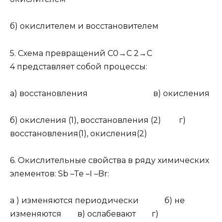
б) окислителем и восстановителем
5.
Схема превращений C
0
→C
2
→C
4
представляет собой процессы:
а) восстановления в) окисления
б) окисления (1), восстановления (2) г)
восстановления(1), окисления(2)
6.
Окислительные свойства в ряду химических
элементов: Sb –Te –I –Br:
а ) изменяются периодически б) не
изменяются в) ослабевают г)