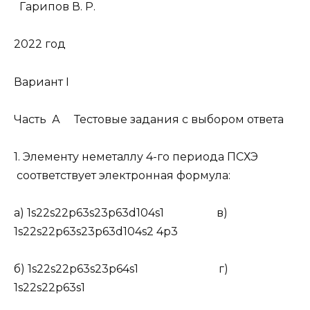
Гарипов В. Р.
2022 год
Вариант I
Часть А Тестовые задания с выбором ответа
1.
Элементу неметаллу 4-го периода ПСХЭ
соответствует электронная формула:
а) 1s
2
2s
2
2p
6
3s
2
3p
6
3d
10
4s
1
в)
1s
2
2s
2
2p
6
3s
2
3p
6
3d
10
4s
2
4p
3
б) 1s
2
2s
2
2p
6
3s
2
3p
6
4s
1
г)
1s
2
2s
2
2p
6
3s
1