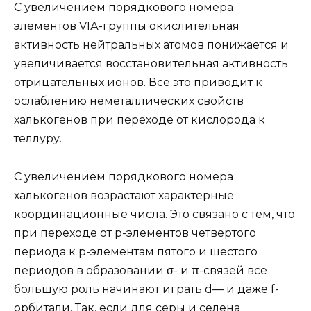
С увеличением порядкового номера
элементов VIА-группы окислительная
активность нейтральных атомов понижается и
увеличивается восстановительная активность
отрицательных ионов. Все это приводит к
ослаблению неметаллических свойств
халькогенов при переходе от кислорода к
теллуру.
С увеличением порядкового номера
халькогенов возрастают характерные
координационные числа. Это связано с тем, что
при переходе от р-элементов четвертого
периода к р-элементам пятого и шестого
периодов в образовании σ- и π-связей все
большую роль начинают играть d
—
и даже f-
орбитали. Так, если для серы и селена