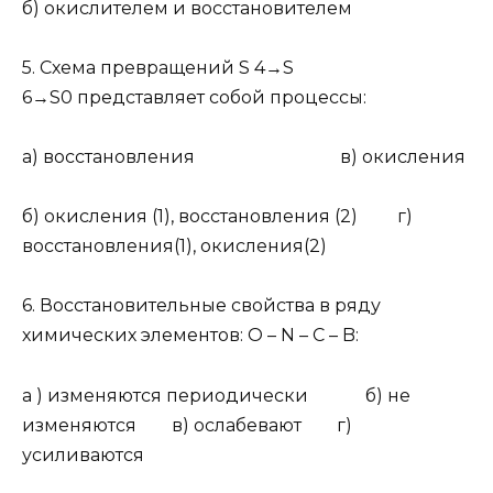
б) окислителем и восстановителем
5.
Схема превращений S
4
→S
6
→S
0
представляет собой процессы:
а) восстановления в) окисления
б) окисления (1), восстановления (2) г)
восстановления(1), окисления(2)
6.
Восстановительные свойства в ряду
химических элементов: O – N – C – B:
а ) изменяются периодически б) не
изменяются в) ослабевают г)
усиливаются