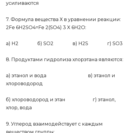
усиливаются
7.
Формула вещества Х в уравнении реакции:
2Fe 6H
2
SO
4
=Fe
2
(SO
4
)
3
X 6H
2
O:
а) H
2
б) SO
2
в) H
2
S г) SO
3
8.
Продуктами гидролиза хлорэтана являются:
а) этанол и вода в) этанол и
хлороводород
б) хлороводород и этан г) этанол,
хлор, вода
9.
Углерод взаимодействует с каждым
веществом группы: