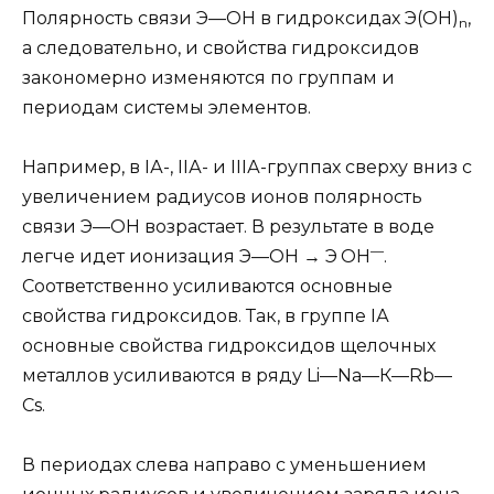
Полярность связи Э—ОН в гидроксидах Э(ОН)
,
n
а следовательно, и свойства гидроксидов
закономерно изменяются по группам и
периодам системы элементов.
Например, в IА-, IIА- и IIIА-группах сверху вниз с
увеличением радиусов ионов полярность
связи Э—ОН возрастает. В результате в воде
—
легче идет ионизация Э—ОН → Э
ОН
.
Соответственно усиливаются основные
свойства гидроксидов. Так, в группе IА
основные свойства гидроксидов щелочных
металлов усиливаются в ряду Li—Nа—К—Rb—
Сs.
В периодах слева направо с уменьшением