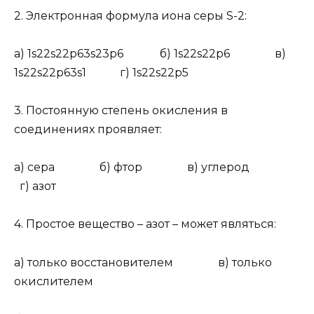
2.
Электронная формула иона серы S
-2
:
а) 1s
2
2s
2
2p
6
3s
2
3p
6
б) 1s
2
2s
2
2p
6
в)
1s
2
2s
2
2p
6
3s
1
г) 1s
2
2s
2
2p
5
3.
Постоянную степень окисления в
соединениях проявляет:
а) сера б) фтор в) углерод
г) азот
4
. Простое вещество – азот – может являться:
а) только восстановителем в) только
окислителем