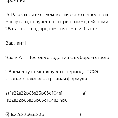
кремния.
15.
Рассчитайте объем, количество вещества и
массу газа, полученного при взаимодействии
28 г азота с водородом, взятом в избытке.
Вариант II
Часть А Тестовые задания с выбором ответа
1.
Элементу неметаллу 4-го периода ПСХЭ
соответствует электронная формула:
а) 1s
2
2s
2
2p
6
3s
2
3p
6
3d
10
4s
1
в)
1s
2
2s
2
2p
6
3s
2
3p
6
3d
10
4s
2
4p
6
б) 1s
2
2s
2
2p
6
3s
2
3p
1
г)