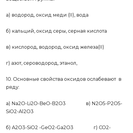
а) водород, оксид меди (II), вода
б) кальций, оксид серы, серная кислота
в) кислород, водород, оксид железа(II)
г) азот, сероводород, этанол,
10.
Основные свойства оксидов ослабевают в
ряду:
а) Na
2
O-Li
2
O-BeO-B
2
O
3
в) N
2
O
5
-P
2
O
5
-
SiO
2
-Al
2
O
3
б) A
2
O
3
-SiO
2
-GeO
2
-Ga
2
O
3
г) CO
2
-