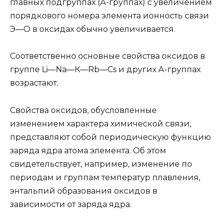
главных подгруппах (А-группах) с увеличением
порядкового номера элемента ионность связи
Э—О в оксидах обычно увеличивается.
Соответственно основные свойства оксидов в
группе Li—Nа—К—Rb—Сs и других А-группах
возрастают.
Свойства оксидов, обусловленные
изменением характера химической связи,
представляют собой периодическую функцию
заряда ядра атома элемента. Об этом
свидетельствует, например, изменение по
периодам и группам температур плавления,
энтальпий образования оксидов в
зависимости от заряда ядра.