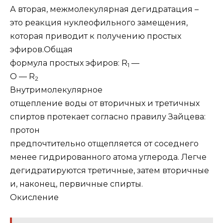
А вторая, межмолекулярная дегидратация –
это реакция
нуклеофильного замещения
,
которая приводит к получению
простых
эфиров
.
Общая
формула простых эфиров: R
—
1
O — R
2
Внутримолекулярное
отщепление воды от вторичных и третичных
спиртов протекает согласно
правилу Зайцева
:
протон
предпочтительно отщепляется от соседнего
менее гидрированного атома углерода. Легче
дегидратируются третичные, затем вторичные
и, наконец, первичные спирты.
Окисление