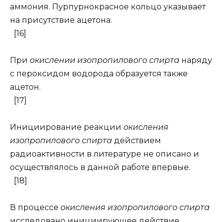
аммония. Пурпурнокрасное кольцо указывает
на присутствие ацетона.
[16]
При
окислении изопропилового спирта
наряду
с пероксидом водорода образуется также
ацетон.
[17]
Инициирование реакции
окисления
изопропилового спирта
действием
радиоактивности в литературе не описано и
осуществлялось в данной работе впервые.
[18]
В процессе
окисления изопропилового спирта
исследовано инициирующее действие