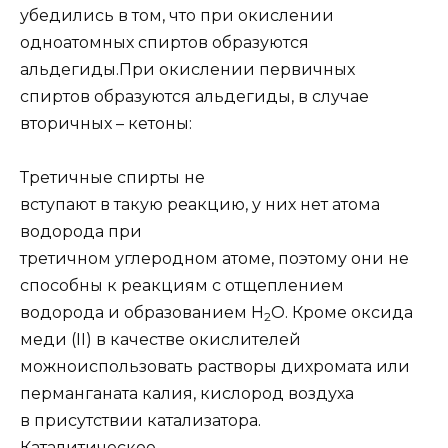
убедились в том, что при окислении
одноатомных спиртов образуются
альдегиды.
При окислении первичных
спиртов образуются альдегиды, в случае
вторичных – кетоны:
Третичные спирты не
вступают в такую реакцию,
у них нет атома
водорода при
третичном углеродном атоме, поэтому они не
способны к реакциям с отщеплением
водорода и образованием H
O. Кроме оксида
2
меди (II) в качестве окислителей
можно
использовать растворы дихромата или
перманганата калия, кислород воздуха
в присутствии катализатора.
Каталитическое