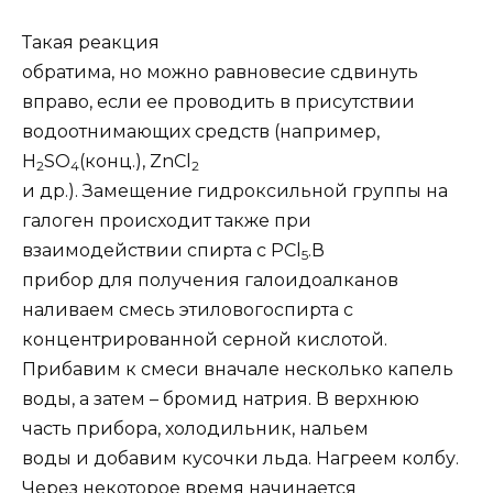
Такая реакция
обратима, но можно равновесие сдвинуть
вправо, если ее проводить в присутствии
водоотнимающих средств (например,
H
SO
(конц.), ZnCl
2
4
2
и др.). Замещение гидроксильной группы на
галоген происходит также при
взаимодействии спирта с PCl
.
В
5
прибор для получения галоидоалканов
наливаем смесь этилового
спирта с
концентрированной серной кислотой.
Прибавим к смеси вначале несколько капель
воды, а затем – бромид натрия. В верхнюю
часть прибора, холодильник, нальем
воды и добавим кусочки льда. Нагреем колбу.
Через некоторое время начинается