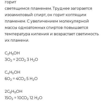
горит
светящимся пламенем. Труднее загорается
изоамиловый спирт, он горит коптящим
пламенем. С увеличением молекулярной
массы одноатомных спиртов повышается
температура кипения и возрастает светимость
их пламени.
С
Н
ОН
2
5
3О
= 2СО
3 Н
О
2
2
2
С
Н
ОН
4
9
6О
= 4СО
5 Н
О
2
2
2
2С
Н
ОН
5
11
15О
= 10СО
12 Н
О
2
2
2