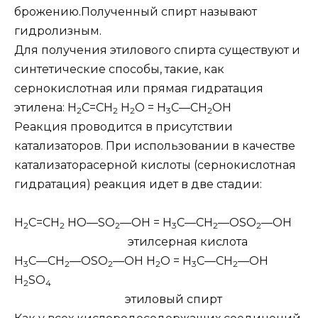
брожению.
Полученный спирт называют
гидролизным.
Для получения этилового спирта существуют и
синтетические способы, такие, как
сернокислотная или прямая гидратация
этилена: H
C=CH
H
О = H
C—CH
OH
2
2
2
3
2
Реакция проводится в присутствии
катализаторов. При использовании в качестве
катализатора
серной кислоты (сернокислотная
гидратация) реакция идет в две стадии:
H
C=CH
HO—SO
—OH = H
C—CH
—OSO
—OH
2
2
2
3
2
2
этилсерная кислота
H
C—CH
—OSO
—OH H
O = H
C—CH
—OH
3
2
2
2
3
2
H
SO
2
4
этиловый спирт