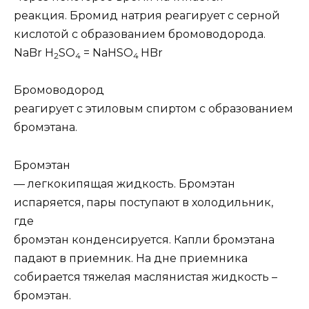
реакция. Бромид натрия реагирует с серной
кислотой с образованием бромоводорода.
NaBr
H
SO
=
NaHSO
HBr
2
4
4
Бромоводород
реагирует с этиловым спиртом с образованием
бромэтана.
Бромэтан
— легкокипящая жидкость. Бромэтан
испаряется, пары поступают в холодильник,
где
бромэтан конденсируется. Капли бромэтана
падают в приемник. На дне приемника
собирается тяжелая маслянистая жидкость –
бромэтан.