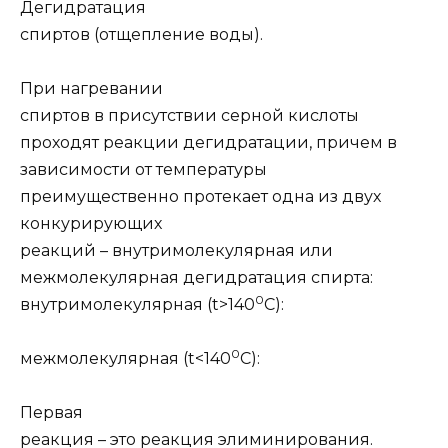
Дегидратация
спиртов
(отщепление воды).
При нагревании
спиртов в присутствии серной кислоты
проходят реакции дегидратации, причем в
зависимости от температуры
преимущественно протекает одна из двух
конкурирующих
реакций – внутримолекулярная или
межмолекулярная дегидратация спирта:
0
внутримолекулярная (t>140
С):
0
межмолекулярная (t<140
С):
Первая
реакция – это реакция
элиминирования
.