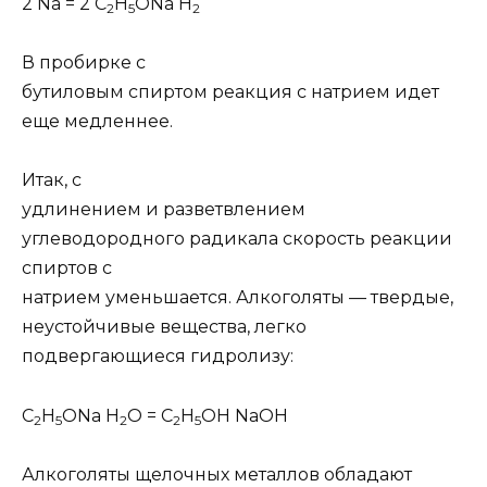
2
Na
= 2
C
H
ONa
H
2
5
2
В пробирке с
бутиловым спиртом реакция с натрием идет
еще медленнее.
Итак, с
удлинением и разветвлением
углеводородного радикала скорость реакции
спиртов с
натрием уменьшается.
Алкоголяты — твердые,
неустойчивые вещества, легко
подвергающиеся гидролизу:
C
H
ONa H
O = C
H
OH NaOH
2
5
2
2
5
Алкоголяты щелочных металлов обладают