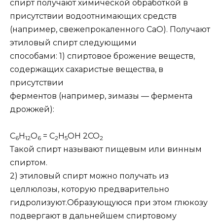
спирт получают химической обработкой в
присутствии водоотнимающих средств
(например, свежепрокаленного СаО).
Получают
этиловый спирт следующими
способами:
1) спиртовое брожение веществ,
содержащих сахаристые вещества, в
присутствии
ферментов (например, зимазы — фермента
дрожжей):
C
H
O
= C
H
OH 2CO
6
12
6
2
5
2
Такой спирт называют пищевым или винным
спиртом.
2) этиловый спирт можно получать из
целлюлозы, которую предварительно
гидролизуют.
Образующуюся при этом глюкозу
подвергают в дальнейшем спиртовому