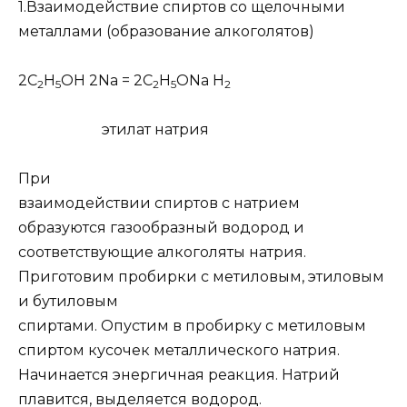
1.Взаимодействие спиртов со щелочными
металлами (образование алкоголятов)
2C
H
OH 2Na = 2C
H
ONa H
2
5
2
5
2
этилат натрия
При
взаимодействии спиртов с натрием
образуются газообразный водород и
соответствующие алкоголяты натрия.
Приготовим пробирки с метиловым, этиловым
и бутиловым
спиртами. Опустим в пробирку с метиловым
спиртом кусочек металлического натрия.
Начинается энергичная реакция. Натрий
плавится, выделяется водород.