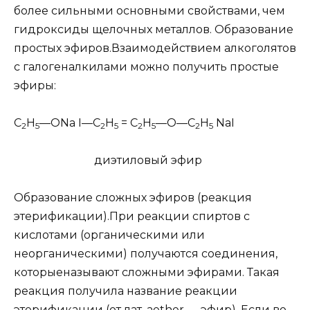
более сильными основными свойствами, чем
гидроксиды щелочных металлов. Образование
простых эфиров.
Взаимодействием алкоголятов
с галогеналкилами можно получить простые
эфиры:
C
H
—ONa I—C
H
= C
H
—O—C
H
NaI
2
5
2
5
2
5
2
5
диэтиловый эфир
Образование сложных эфиров (реакция
этерификации).
При реакции спиртов с
кислотами (органическими или
неорганическими) получаются соединения,
которые
называют
сложными эфирами.
Такая
реакция получила название реакции
этерификации
(от лат. aether — эфир). Если во