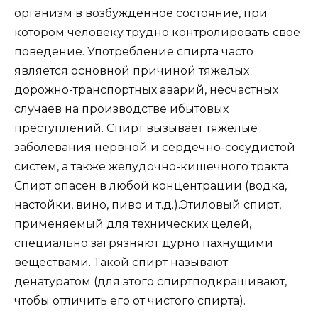
организм в возбужденное состояние, при
котором человеку трудно контролировать свое
поведение. Употребление спирта часто
является основной причиной тяжелых
дорожно-транспортных аварий, несчастных
случаев на производстве и
бытовых
преступлений. Спирт вызывает тяжелые
заболевания нервной и сердечно-сосудистой
систем, а также желудочно-кишечного тракта.
Спирт опасен в любой концентрации (водка,
настойки, вино, пиво и т.д.).
Этиловый спирт,
применяемый для технических целей,
специально загрязняют дурно пахнущими
веществами. Такой спирт называют
денатуратом (для этого спирт
подкрашивают,
чтобы отличить его от чистого спирта).