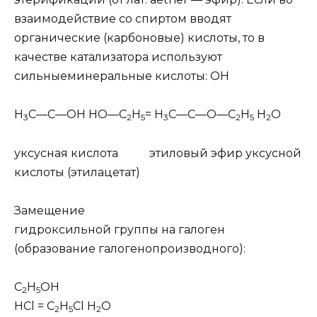
взаимодействие со спиртом вводят
органические (карбоновые) кислоты, то в
качестве катализатора используют
сильные
минеральные кислоты:
OH
H
C—
С
—OH HO—C
H
= H
C—C—O—C
H
H
O
3
2
5
3
2
5
2
уксусная кислота этиловый эфир уксусной
кислоты (этилацетат)
Замещение
гидроксильной группы на галоген
(образование галогенопроизводного):
C
H
OH
2
5
HCl = C
H
Cl H
O
2
5
2