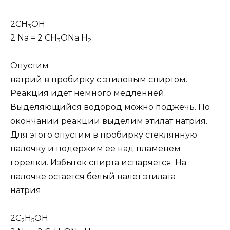
2СН
ОН
3
2
Na
= 2
CH
ONa
H
3
2
Опустим
натрий в пробирку с этиловым спиртом.
Реакция идет немного медленней.
Выделяющийся водород можно поджечь. По
окончании реакции выделим этилат натрия.
Для этого опустим в пробирку стеклянную
палочку и подержим ее над пламенем
горелки. Избыток спирта испаряется. На
палочке остается белый налет этилата
натрия.
2С
Н
ОН
2
5