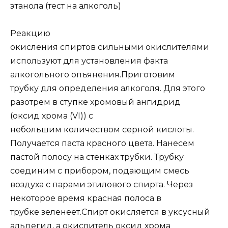
этанола (тест на алкоголь)
Реакцию
окисления спиртов сильными окислителями
используют для установления факта
алкогольного опъянения.
Приготовим
трубку для определения алкоголя. Для этого
разотрем в ступке хромовый ангидрид
(оксид хрома (
VI
)) с
небольшим количеством серной кислоты.
Получается паста красного цвета. Нанесем
пастой полосу на стенках трубки. Трубку
соединим с прибором, подающим смесь
воздуха с парами этилового спирта. Через
некоторое время красная полоса в
трубке зеленеет.
Спирт окисляется в уксусный
альдегид, а окислитель оксид хрома