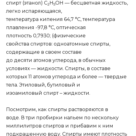
спирт
(этанол) С
Н
ОН — бесцветная жидкость,
2
5
легко испаряющаяся,
температура кипения 64,7 °С, температура
плавления -97,8 °С, оптическая
плотность 0,7930; (
физические
свойства спиртов:
одноатомные спирты,
содержащие в своем составе
до десяти атомов углерода, в обычных
условиях — жидкости. Спирты, в составе
которых 11 атомов углерода и более — твердые
тела. Этиловый, бутиловый и
изоамиловый спирт – жидкости.
Посмотрим, как спирты растворяются в
воде. В три пробирки нальем по нескольку
миллилитров спиртов и прибавим к ним
подкрашенную воду. Спирты имеют плотность