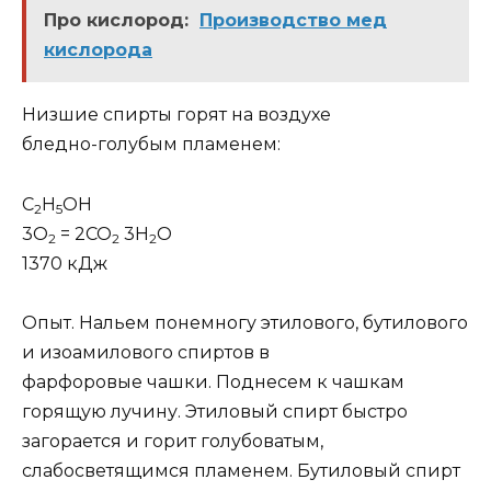
Про кислород:
Производство мед
кислорода
Низшие спирты горят на воздухе
бледно-голубым пламенем:
С
H
OH
2
5
3O
= 2CO
3H
O
2
2
2
1370 кДж
Опыт. Нальем понемногу этилового, бутилового
и изоамилового спиртов в
фарфоровые чашки. Поднесем к чашкам
горящую лучину. Этиловый спирт быстро
загорается и горит голубоватым,
слабосветящимся пламенем. Бутиловый спирт