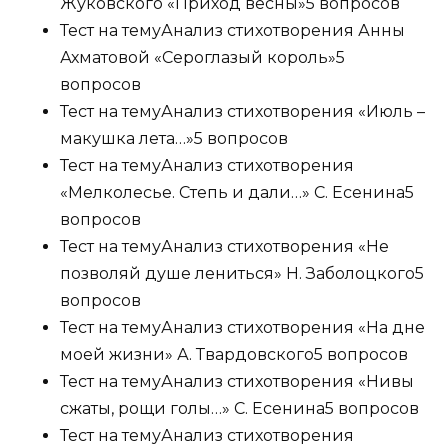
Жуковского «Приход весны»
5 вопросов
Тест на тему
Анализ стихотворения Анны
Ахматовой «Сероглазый король»
5
вопросов
Тест на тему
Анализ стихотворения «Июль –
макушка лета…»
5 вопросов
Тест на тему
Анализ стихотворения
«Мелколесье. Степь и дали…» С. Есенина
5
вопросов
Тест на тему
Анализ стихотворения «Не
позволяй душе лениться» Н. Заболоцкого
5
вопросов
Тест на тему
Анализ стихотворения «На дне
моей жизни» А. Твардовского
5 вопросов
Тест на тему
Анализ стихотворения «Нивы
сжаты, рощи голы…» С. Есенина
5 вопросов
Тест на тему
Анализ стихотворения