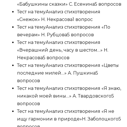
«Бабушкины сказки» С. Есенина
5 вопросов
Тест на тему
Анализ стихотворения
«Снежок» Н. Некрасова
1 вопрос
Тест на тему
Анализ стихотворения «По
вечерам» Н. Рубцова
5 вопросов
Тест на тему
Анализ стихотворения
«Вчерашний день, часу в шестом…» Н.
Некрасова
5 вопросов
Тест на тему
Анализ стихотворения «Цветы
последние милей…» А. Пушкина
5
вопросов
Тест на тему
Анализ стихотворения «Я знаю,
никакой моей вины…» А. Твардовского
5
вопросов
Тест на тему
Анализ стихотворения «Я не
ищу гармонии в природе»Н. Заболоцкого
5
вопросов