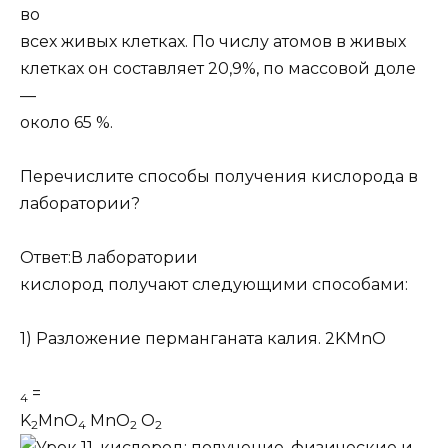
во
всех живых клетках. По числу атомов в живых
клетках он составляет 20,9%, по массовой доле
—
около 65 %.
Перечислите способы получения кислорода в
лаборатории?
Ответ:
В лаборатории
кислород получают следующими способами:
1) Разложение перманганата калия. 2KMnO
=
4
K
MnO
MnO
O
2
4
2
2