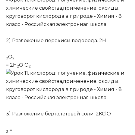
2) Разложение перекиси водорода. 2H
O
2
2
= 2H
O O
2
2
3) Разложение бертолетовой соли. 2KClO
=
3