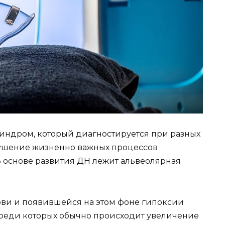
синдром, который диагностируется при разных
рушение жизненно важных процессов
В основе развития ДН лежит альвеолярная
рови и появившейся на этом фоне гипоксии
реди которых обычно происходит увеличение