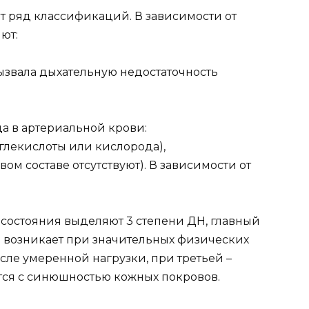
т ряд классификаций. В зависимости от
ют:
ызвала дыхательную недостаточность
да в артериальной крови:
лекислоты или кислорода),
ом составе отсутствуют). В зависимости от
состояния выделяют 3 степени ДH, главный
а возникает при значительных физических
осле умеренной нагрузки, при третьей –
ется с синюшностью кожных покровов.