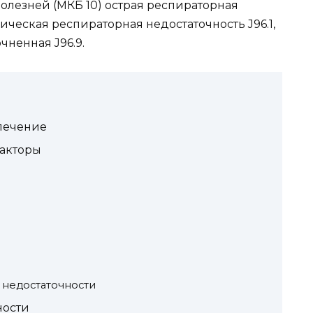
лезней (МКБ 10) острая респираторная
ническая респираторная недостаточность J96.1,
чненная J96.9.
 лечение
акторы
 недостаточности
ности