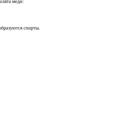
олята меди:
образуются спирты.