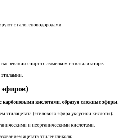
ируют с галогеноводородами.
нагревании спирта с аммиаком на катализаторе.
 этиламин.
 эфиров)
с карбоновыми кислотами, образуя сложные эфиры.
ем этилацетата (этилового эфира уксусной кислоты):
ганическими и неорганическими кислотами.
азованием ацетата этиленгликоля: