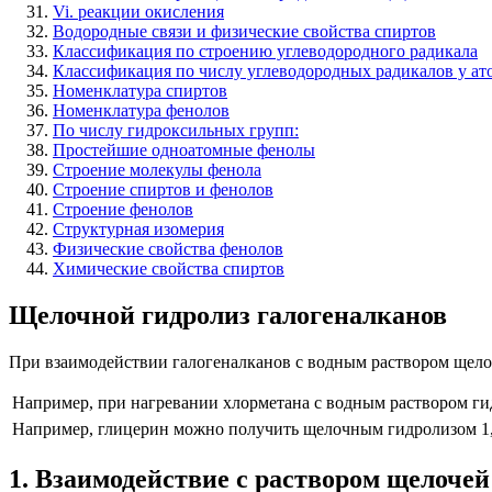
Vi. реакции окисления
Водородные связи и физические свойства спиртов
Классификация по строению углеводородного радикала
Классификация по числу углеводородных радикалов у ат
Номенклатура спиртов
Номенклатура фенолов
По числу гидроксильных групп:
Простейшие одноатомные фенолы
Строение молекулы фенола
Строение спиртов и фенолов
Строение фенолов
Структурная изомерия
Физические свойства фенолов
Химические свойства спиртов
Щелочной гидролиз галогеналканов
При взаимодействии галогеналканов с водным раствором щелоч
Например
, при нагревании хлорметана с водным раствором ги
Например
,
глицерин можно получить щелочным гидролизом 1,
1. Взаимодействие с раствором щелочей