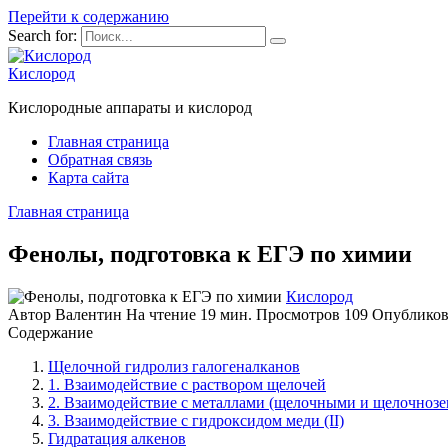
Перейти к содержанию
Search for:
Кислород
Кислородные аппараты и кислород
Главная страница
Обратная связь
Карта сайта
Главная страница
Фенолы, подготовка к ЕГЭ по химии
Кислород
Автор
Валентин
На чтение
19 мин.
Просмотров
109
Опубликов
Содержание
Щелочной гидролиз галогеналканов
1. Взаимодействие с раствором щелочей
2. Взаимодействие с металлами (щелочными и щелочноз
3. Взаимодействие с гидроксидом меди (II)
Гидратация алкенов