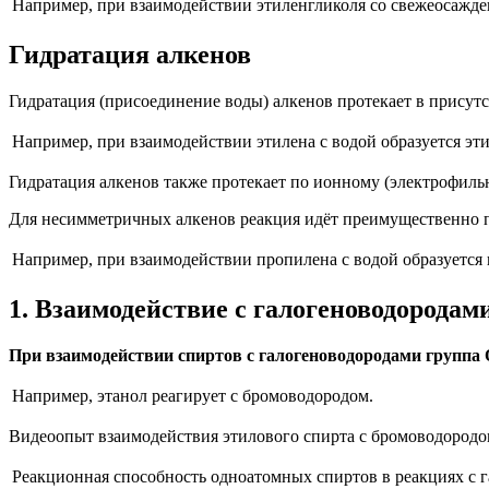
Например,
п
ри взаимодействии этиленгликоля со свежеосажде
Гидратация алкенов
Гидратация (присоединение воды) алкенов протекает в присут
Например,
при взаимодействии этилена с водой образуется эт
Гидратация алкенов также протекает по ионному (электрофиль
Для несимметричных алкенов реакция идёт преимущественно 
Например,
при взаимодействии пропилена с водой образуется
1. Взаимодействие с галогеноводородам
При взаимодействии спиртов с галогеноводородами группа О
Например,
этанол реагирует с бромоводородом.
Видеоопыт взаимодействия этилового спирта с бромоводородо
Реакционная способность одноатомных спиртов в реакциях с г