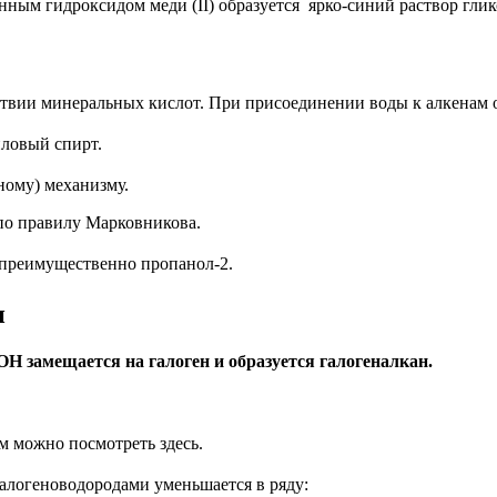
нным гидроксидом меди (II) образуется
ярко-синий раствор глик
ствии минеральных кислот. При присоединении воды к алкенам 
иловый спирт.
ному) механизму.
по правилу Марковникова.
 преимущественно пропанол-2.
и
Н замещается на галоген и образуется галогеналкан.
м можно посмотреть здесь.
алогеноводородами уменьшается в ряду: