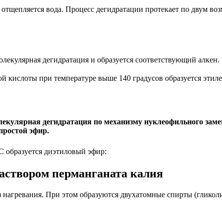
 отщепляется вода. Процесс дегидратации протекает по двум в
лекулярная дегидратация и образуется соответствующий алкен.
й кислоты при температуре выше 140 градусов образуется этиле
лекулярная дегидратация по механизму нуклеофильного заме
простой эфир.
С образуется диэтиловый эфир:
аствором перманганата калия
 нагревания. При этом образуются двухатомные спирты (гликоли