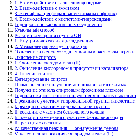
1. Взаимодействие с галогеноводородами
2. Взаимодействие с аммиаком
3. Этерификация (образование сложных эфиров)
4. Взаимодействие с кислотами-гидроксидами
Гидрирование карбонильных соединений
Кумольный способ
Реакции замещения группы ОН
1. Внутримолекулярная дегидратация
2. Межмолекулярная дегидратация
Окисление алкенов холодным водным раствором перманг
Окисление спиртов
1. Окисление оксидом меди (II)
2. Окисление кислородом в присутствии катализатора
4. Горение спиртов
Дегидрирование спиртов
Промышленное получение метанола из «синтез-газа»
Получение этанола спиртовым брожением глюкозы
Гидролиз жиров – способ получения многоатомных спир
I. реакции с участием гидроксильной группы (кислотные 
I. реакции с участием гидроксильной группы
Ii. реакции, с участием бензольного кольца
Iii. реакции замещения с участием бензольного ядра
Iii. реакция окисления
Iv. качественная реакция! — обнаружение фенола
V. качественная реакция с хлоридом железа (iii)