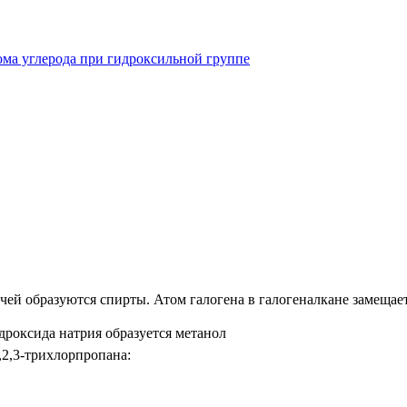
ома углерода при гидроксильной группе
ей образуются спирты. Атом галогена в галогеналкане замещает
дроксида натрия образуется метанол
2,3-трихлорпропана: