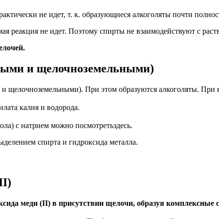
актически не идет, т. к. образующиеся алкоголяты почти полно
ямая реакция не идет. Поэтому спирты не взаимодействуют с рас
елочей.
чными и щелочноземельными)
 щелочноземельными). При этом образуются алкоголяты. При вз
илата калия и водорода
.
ола) с натрием можно посмотретьздесь.
ыделением спирта и гидроксида металла.
II)
ида меди (II) в присутствии щелочи, образуя комплексные 