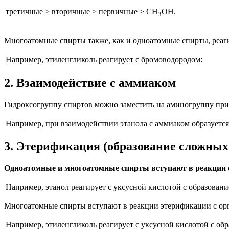
третичные > вторичные > первичные > CH
OH
.
3
Многоатомные спирты также, как и одноатомные спирты, реаг
Например,
этиленгликоль реагирует с бромоводородом:
2. Взаимодействие с аммиаком
Гидроксогруппу спиртов можно заместить на аминогруппу при 
Например,
при взаимодействии этанола с аммиаком образуется
3. Этерификация (образование сложных
Одноатомные и многоатомные спирты вступают в реакции 
Например,
этанол реагирует с уксусной кислотой с образовани
Многоатомные спирты вступают в реакции этерификации с ор
Например,
этиленгликоль реагирует с уксусной кислотой с обр