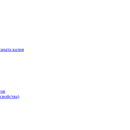
аната калия
тов
свойства)