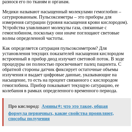
разнося его по тканям и органам.
Медики называют насыщенный молекулами гемоглобин –
сатурированным. Пульсоксиметры – это приборы для
измерения сатурации (уровня насыщения крови кислородом).
Устройства улавливают молекулы газа, связанные с
гемоглобином, поскольку они иначе поглощают световые
волны определенной частоты.
Как определяется сатурация пульсоксиметром? Для
установления текущих показателей насыщения кислородом
встроенный в прибор диод излучает световой поток. В ходе
процедуры он полностью просвечивает палец пациента. С
обратной стороны датчик фиксирует остаточные объемы
излучения и выдает цифровые данные, указывающие на
насыщение, то есть на процент связанного с кислородом
гемоглобина. Прибор показывает текущую сатурацию, ее
колебания в рамках определенного временного периода.
Про кислород:
Амины⭐️: что это такое, общая
формула первичных, какие свойства проявляют,
способы получения