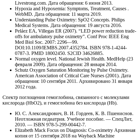
Livestrong.com. Дата обращения: 6 июня 2013.
Hypoxia and Hypoxemia: Symptoms, Treatment, Causes .
WebMD. Дата обращения: 11 марта 2019.
Understanding Pulse Oximetry: SpO2 Concepts. Philips
Medical Systems. Дата обращения: 19 августа 2016.
Peláez EA, Villegas ER (2007). “LED power reduction trade-
offs for ambulatory pulse oximetry”. Conf Proc IEEE Eng
Med Biol Soc. 2007: 2296—99.
DOI:10.1109/IEMBS.2007.4352784. ISBN 978-1-4244-
0787-3. PMID 18002450. S2CID 34626885.
Normal oxygen level. National Jewish Health. MedHelp (23
февраля 2009). Дата обращения: 28 января 2014.
Schutz Oxygen Saturation Monitoring by Pulse Oximetry.
American Association of Critical Care Nurses (2001). Дата
обращения: 10 сентября 2011. Архивировано 31 января
2012 года.
Спектр поглощения гемоглобина, связанного с молекулами
кислорода (HbO2), и гемоглобина без кислорода (Hb).
Ю. С. Александрович, В. И. Гордеев, К. В. Пшениснов.
Неотложная педиатрия. Учебное пособие. — СпецЛит,
2010. — ISBN 978-5-299-00442-7.
Elizabeth Mack Focus on Diagnosis: Co-oximetry Архивная
копия от 15 сентября 2018 на Wayback Machine