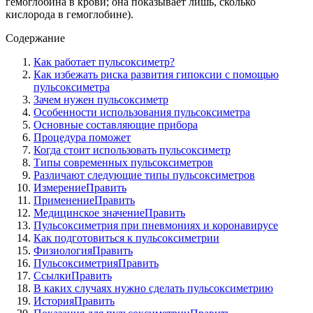
гемоглобина в крови; она показывает лишь, сколько
кислорода в гемоглобине).
Содержание
Как работает пульсоксиметр?
Как избежать риска развития гипоксии с помощью
пульсоксиметра
Зачем нужен пульсоксиметр
Особенности использования пульсоксиметра
Основные составляющие прибора
Процедура поможет
Когда стоит использовать пульсоксиметр
Типы современных пульсоксиметров
Различают следующие типы пульсоксиметров
ИзмерениеПравить
ПрименениеПравить
Медицинское значениеПравить
Пульсоксиметрия при пневмониях и коронавирусе
Как подготовиться к пульсоксиметрии
ФизиологияПравить
ПульсоксиметрияПравить
СсылкиПравить
В каких случаях нужно сделать пульсоксиметрию
ИсторияПравить