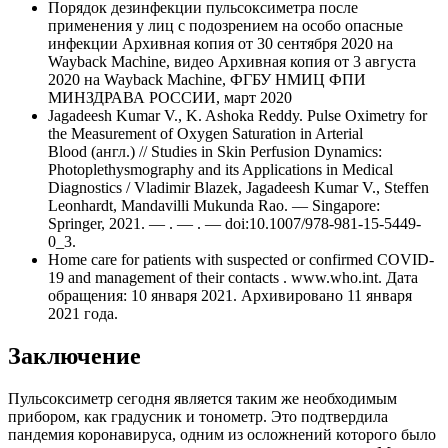
Порядок дезинфекции пульсоксиметра после
применения у лиц с подозрением на особо опасные
инфекции Архивная копия от 30 сентября 2020 на
Wayback Machine, видео Архивная копия от 3 августа
2020 на Wayback Machine, ФГБУ НМИЦ ФПИ
МИНЗДРАВА РОССИИ, март 2020
Jagadeesh Kumar V., K. Ashoka Reddy. Pulse Oximetry for
the Measurement of Oxygen Saturation in Arterial
Blood (англ.) // Studies in Skin Perfusion Dynamics:
Photoplethysmography and its Applications in Medical
Diagnostics / Vladimir Blazek, Jagadeesh Kumar V., Steffen
Leonhardt, Mandavilli Mukunda Rao. — Singapore:
Springer, 2021. — . — . — doi:10.1007/978-981-15-5449-
0_3.
Home care for patients with suspected or confirmed COVID-
19 and management of their contacts . www.who.int. Дата
обращения: 10 января 2021. Архивировано 11 января
2021 года.
Заключение
Пульсоксиметр сегодня является таким же необходимым
прибором, как градусник и тонометр. Это подтвердила
пандемия коронавируса, одним из осложнений которого было