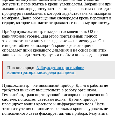
допустить переизбытка в крови углекислоты. Забранный при
дыхании кислород поступает в легкие, в альвеолах проходит
процедура газообмена, в которой задействована капиллярная
мембрана. Далее обогащенная кислородом кровь переходит в
сердце, которое как насос отправляет ее по всему организму.
Прибор пульсоксиметр измеряет насыщенность О2 на
капиллярном уровне. Для этого портативный прибор
закрепляют на фалангу пальца, реже — на мочку уха. Он
измеряет объем капиллярной крови красного цвета,
определяет пики кровяного давления и на основании этих
данных выводит частоту пульса и объем кислорода в крови.
Про кислород:
Заблуждения при выборе
концентратора кислорода для дома -
Пульсоксиметр – неинвазивный прибор. Для его работы не
требуется никаких вмешательств в работу организма.
Гемоглобин, транспортирующий кислород по кровеносной
системе, поглощает световые волны. Датчик прибора
проецирует волны красного и инфракрасного поля. Часть
этого излучения поглощается клетками крови, а уровень не
поглощенного света фиксирует датчик прибора. Результаты