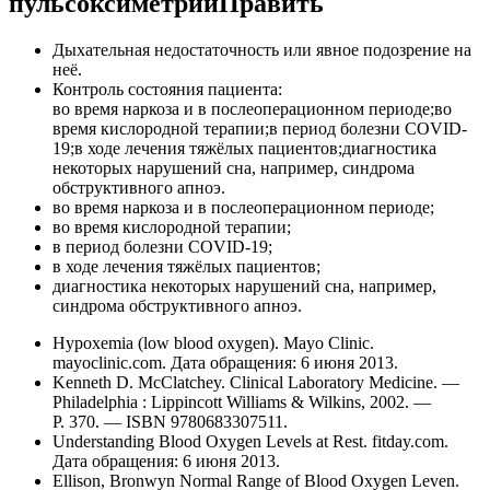
пульсоксиметрииПравить
Дыхательная недостаточность или явное подозрение на
неё.
Контроль состояния пациента:
во время наркоза и в послеоперационном периоде;во
время кислородной терапии;в период болезни COVID-
19;в ходе лечения тяжёлых пациентов;диагностика
некоторых нарушений сна, например, синдрома
обструктивного апноэ.
во время наркоза и в послеоперационном периоде;
во время кислородной терапии;
в период болезни COVID-19;
в ходе лечения тяжёлых пациентов;
диагностика некоторых нарушений сна, например,
синдрома обструктивного апноэ.
Hypoxemia (low blood oxygen). Mayo Clinic.
mayoclinic.com. Дата обращения: 6 июня 2013.
Kenneth D. McClatchey. Clinical Laboratory Medicine. —
Philadelphia : Lippincott Williams & Wilkins, 2002. —
P. 370. — ISBN 9780683307511.
Understanding Blood Oxygen Levels at Rest. fitday.com.
Дата обращения: 6 июня 2013.
Ellison, Bronwyn Normal Range of Blood Oxygen Leven.