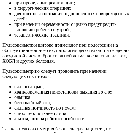
при проведении реанимации;
в хирургических операциях;
для контроля состояния недоношенных новорожденных
детей;
при ведении беременности с целью предупредить
гипоксию ребенка в утробе;
терапевтические практики.
Пульсоксиметры широко применяют при подозрении на
обструктивное апноэ сна, патологии дыхательной и сердечно-
сосудистой систем, бронхиальной астме, воспалении легких,
ХОБЛ и других болезнях.
Пульсоксиметрию следует проводить при наличии
следующих симптомов:
сильный храп;
кратковременная приостановка дыхания во сне;
одышка;
беспокойный сон;
сильная потливость по ночам;
синюшность тканей лица;
апатия, потеря работоспособности.
Так как пульсоксиметрия безопасна для пациента, не