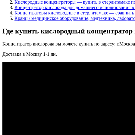
Кислородные концентраторы — купить в стерлитамаке по
Концентратор кислорода для домашнего использования в с
Концентраторы кислородные в стерлитамаке — сравнить 
Кранц / медицинское оборудование, медтехника, лаборат
Где купить кислородный концентратор 
Концентратор кислорода вы можете купить по адресу: г.Москва, 
Доставка в Москву 1-1 дн.