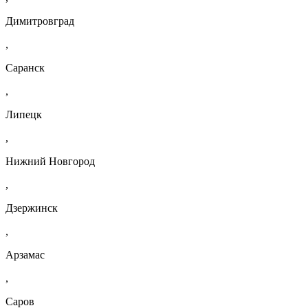
Димитровград
,
Саранск
,
Липецк
,
Нижний Новгород
,
Дзержинск
,
Арзамас
,
Саров