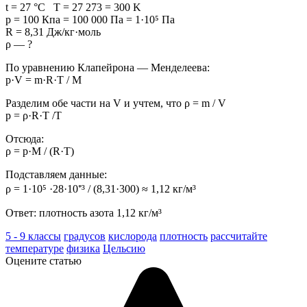
t = 27 °C T = 27 273 = 300 K
p = 100 Кпа = 100 000 Па = 1·10⁵ Па
R = 8,31 Дж/кг·моль
ρ — ?
По уравнению Клапейрона — Менделеева:
p·V = m·R·T / M
Разделим обе части на V и учтем, что ρ = m / V
p = ρ·R·T /T
Отсюда:
ρ = p·M / (R·T)
Подставляем данные:
ρ = 1·10⁵ ·28·10⁺³ / (8,31·300) ≈ 1,12 кг/м³
Ответ: плотность азота 1,12 кг/м³
5 - 9 классы
градусов
кислорода
плотность
рассчитайте
температуре
физика
Цельсию
Оцените статью