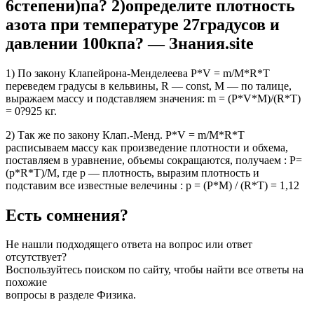
6степени)па? 2)определите плотность
азота при температуре 27градусов и
давлении 100кпа? — Знания.site
1) По закону Клапейрона-Менделеева P*V = m/M*R*T
переведем градусы в кельвины, R — const, M — по талице,
выражаем массу и подставляем значения: m = (P*V*M)/(R*T)
= 0?925 кг.
2) Так же по закону Клап.-Менд. P*V = m/M*R*T
расписываем массу как произведение плотности и обхема,
поставляем в уравнение, объемы сокращаются, получаем : P=
(p*R*T)/M, где p — плотность, выразим плотность и
подставим все известные велечины : p = (P*M) / (R*T) = 1,12
Есть сомнения?
Не нашли подходящего ответа на вопрос или ответ
отсутствует?
Воспользуйтесь поиском по сайту, чтобы найти все ответы на
похожие
вопросы в разделе Физика.