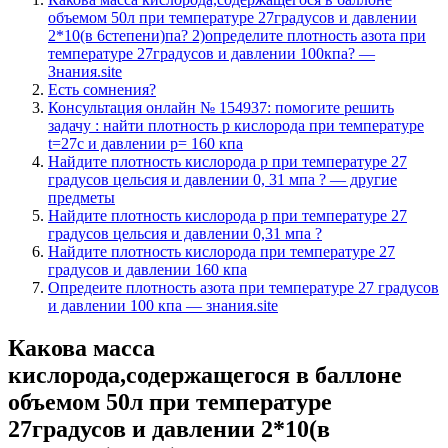
объемом 50л при температуре 27градусов и давлении
2*10(в 6степени)па? 2)определите плотность азота при
температуре 27градусов и давлении 100кпа? —
Знания.site
Есть сомнения?
Консультация онлайн № 154937: помогите решить
задачу : найти плотность p кислорода при температуре
t=27c и давлении p= 160 кпа
Найдите плотность кислорода p при температуре 27
градусов цельсия и давлении 0, 31 мпа ? — другие
предметы
Найдите плотность кислорода p при температуре 27
градусов цельсия и давлении 0,31 мпа ?
Найдите плотность кислорода при температуре 27
градусов и давлении 160 кпа
Опредеите плотность азота при температуре 27 градусов
и давлении 100 кпа — знания.site
Какова масса
кислорода,содержащегося в баллоне
объемом 50л при температуре
27градусов и давлении 2*10(в