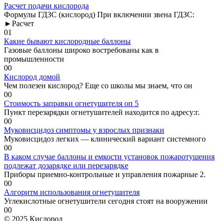
Расчет подачи кислорода
Формулы ГДЗС (кислород) При включении звена ГДЗС:
►Расчет
0
1
Какие бывают кислородные баллоны
Газовые баллоны широко востребованы как в
промышленности
0
0
Кислород домой
Чем полезен кислород? Еще со школы мы знаем, что он
0
0
Стоимость заправки огнетушителя оп 5
Пункт перезарядки огнетушителей находится по адресу:г.
0
0
Муковисцидоз симптомы у взрослых признаки
Муковисцидоз легких — клинический вариант системного
0
0
В каком случае баллоны и емкости установок пожаротушения
подлежат дозарядке или перезарядке
Приборы приемно-контрольные и управления пожарные 2.
0
0
Алгоритм использования огнетушителя
Углекислотные огнетушители сегодня стоят на вооружении
0
0
© 2025 Кислород