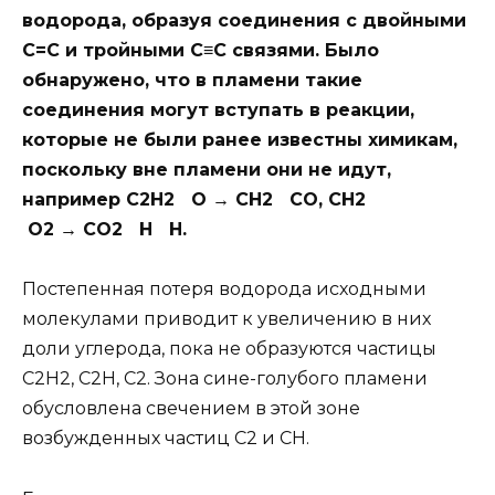
водорода, образуя соединения с двойными
С=С и тройными С≡С связями. Было
обнаружено, что в пламени такие
соединения могут вступать в реакции,
которые не были ранее известны химикам,
поскольку вне пламени они не идут,
например С2Н2 О → СН2 СО, СН2
О2 → СО2 Н Н.
Постепенная потеря водорода исходными
молекулами приводит к увеличению в них
доли углерода, пока не образуются частицы
С2Н2, С2Н, С2. Зона сине-голубого пламени
обусловлена свечением в этой зоне
возбужденных частиц С2 и СН.