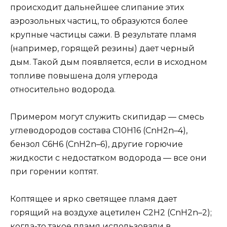
происходит дальнейшее слипание этих
аэрозольных частиц, то образуются более
крупные частицы сажи. В результате пламя
(например, горящей резины) дает черный
дым. Такой дым появляется, если в исходном
топливе повышена доля углерода
относительно водорода.
Примером могут служить скипидар — смесь
углеводородов состава С10Н16 (CnH2n–4),
бензол С6Н6 (CnH2n–6), другие горючие
жидкости с недостатком водорода — все они
при горении коптят.
Коптящее и ярко светящее пламя дает
горящий на воздухе ацетилен С2Н2 (CnH2n–2);
когда-то такое пламя использовали в