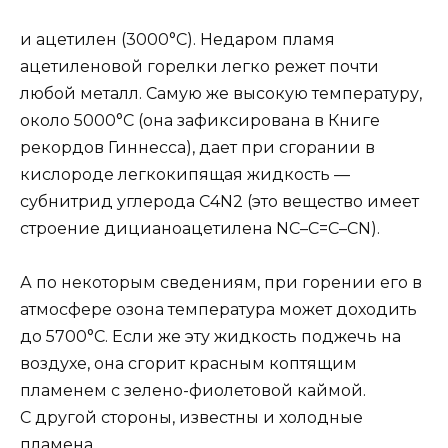
и ацетилен (3000°C). Недаром пламя
ацетиленовой горелки легко режет почти
любой металл. Самую же высокую температуру,
около 5000°C (она зафиксирована в Книге
рекордов Гиннесса), дает при сгорании в
кислороде легкокипящая жидкость —
субнитрид углерода С4N2 (это вещество имеет
строение дицианоацетилена NC–C=C–CN).
А по некоторым сведениям, при горении его в
атмосфере озона температура может доходить
до 5700°C. Если же эту жидкость поджечь на
воздухе, она сгорит красным коптящим
пламенем с зелено-фиолетовой каймой.
С другой стороны, известны и холодные
пламена.