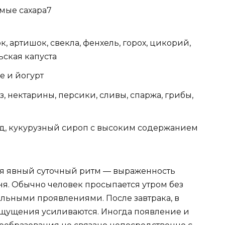
мые сахара7
к, артишок, свекла, фенхель, горох, цикорий,
ьская капуста
е и йогурт
з, нектарины, персики, сливы, спаржа, грибы,
ед, кукурузный сироп с высоким содержанием
я явный суточный ритм — выраженность
ня. Обычно человек просыпается утром без
льными проявлениями. После завтрака, в
ощущения усиливаются. Иногда появление и