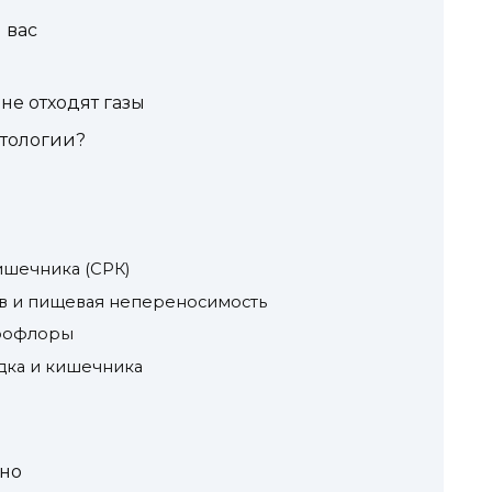
 вас
 не отходят газы
атологии?
шечника (СРК)
в и пищевая непереносимость
рофлоры
ка и кишечника
зно