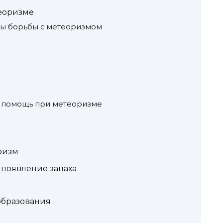
еоризме
ы борьбы с метеоризмом
я помощь при метеоризме
ризм
появление запаха
образования