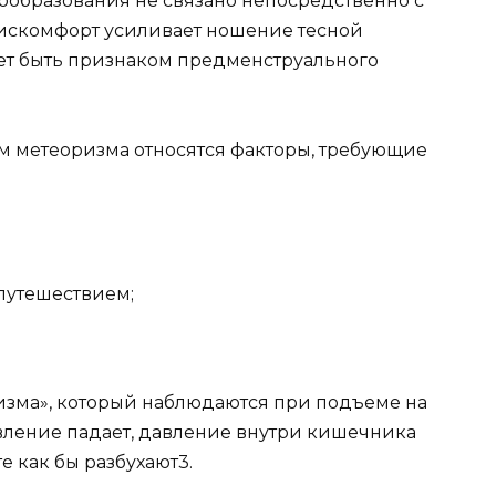
ообразования не связано непосредственно с
дискомфорт усиливает ношение тесной
ет быть признаком предменструального
 метеоризма относятся факторы, требующие
путешествием;
изма», который наблюдаются при подъеме на
авление падает, давление внутри кишечника
те как бы разбухают3.