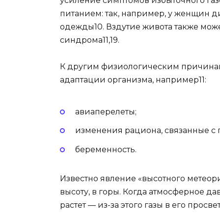
усиление симптомов избыточного газ
питанием: так, например, у женщин 
одежды10. Вздутие живота также мож
синдрома11,19.
К другим физиологическим причинам
адаптации организма, например11:
авиаперелеты;
изменения рациона, связанные с 
беременность.
Известно явление «высотного метеор
высоту, в горы. Когда атмосферное д
растет — из-за этого газы в его просве