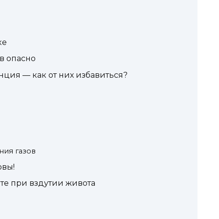
ке
в опасно
нция — как от них избавиться?
ния газов
овы!
е при вздутии живота