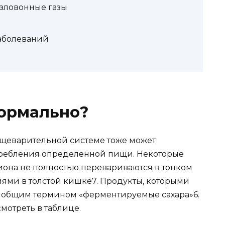
 зловонные газы
аболеваний
нормально?
пищеварительной системе тоже может
отребления определенной пищи. Некоторые
она не полностью перевариваются в тонком
ями в толстой кишке7. Продукты, которыми
ь общим термином «ферментируемые сахара»6.
мотреть в таблице.