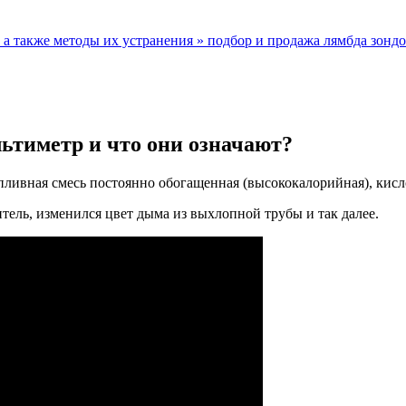
 а также методы их устранения » подбор и продажа лямбда зонд
ьтиметр и что они означают?
топливная смесь постоянно обогащенная (высококалорийная), кисл
итель, изменился цвет дыма из выхлопной трубы и так далее.