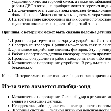
ухудшению качества горючей смеси, а также нестабильно
работы ДВС хлопки, на приборке может загореться инди
На следующем этапе лямбда-зонд перестает функциониров
большей силой. Может снизиться мощность мотора машины
На третьем этапе кислородный датчик обычно полностью в
глушителя появляется неприятный и резкий запах.
Причины, с которыми может быть связана поломка датчика
Произошла разгерметизация корпуса устройства. Из-за эт
Перегрев контроллера. Причина может быть связана с н
Длительное воздействие внешних факторов. Эту причину 
Рабочая поверхность датчика кислорода покрыта продукт
Произошло нарушение в работе электропитания либо пов
Механическое повреждение устройства. В результате силь
бездорожью.
Канал «Интернет-магазин автозапчастей» рассказал о причина
Из-за чего ломается лямбда-зонд
Механическое повреждение. Сильный удар в результате а
влияет на состояние датчика;
Некорректная работа двигателя и неисправности системы
Засорение системы. Основной причиной неисправности б