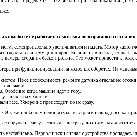
ы быть в пределах 0,1 – 0,2 вольта. При этом показания должны 
иже.
в автомобиле не работает, симптомы неисправного состояния
 могут самопроизвольно увеличиваться и падать. Мотор часто гл
я воздухом в систему цилиндров. Если исправность датчика был
в камеры сгорания бесконтрольно. Это может привести к появле
отора при функционировании на холостых оборотах. На максим
стем. Из-за необходимости ремонта датчика отдельные отсеки си
с задержкой.
я. Особенно когда машина идет в гору.
ут появляться хлопки.
ли газа. Ускорение происходит, но не сразу.
ек Энджин либо лампочки выхода из строя кислородного контро
т нарушена, могут возникать не сразу, поэтому выход из строя 
ь нестабильно. Периодически сигнал с устройства пропадает, и