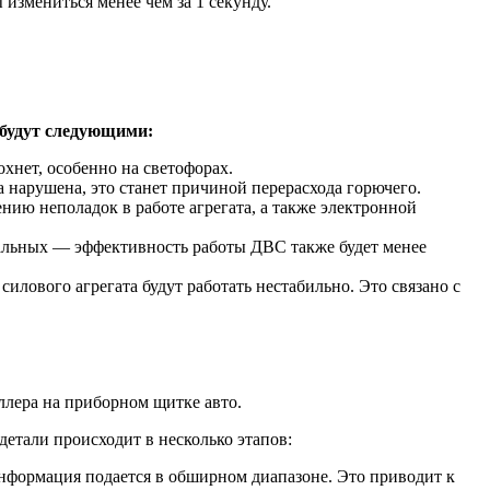
измениться менее чем за 1 секунду.
 будут следующими:
охнет, особенно на светофорах.
а нарушена, это станет причиной перерасхода горючего.
нию неполадок в работе агрегата, а также электронной
альных — эффективность работы ДВС также будет менее
лового агрегата будут работать нестабильно. Это связано с
ллера на приборном щитке авто.
детали происходит в несколько этапов:
нформация подается в обширном диапазоне. Это приводит к