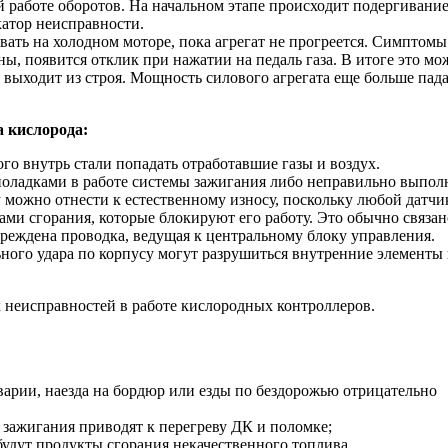
й работе оборотов. На начальном этапе происходит подергиван
катор неисправности.
ать на холодном моторе, пока агрегат не прогреется. Симптомы
, появится отклик при нажатии на педаль газа. В итоге это мо
ыходит из строя. Мощность силового агрегата еще больше падает
 кислорода:
ого внутрь стали попадать отработавшие газы и воздух.
еполадками в работе системы зажигания либо неправильно выпо
можно отнести к естественному износу, поскольку любой датчик
ами сгорания, которые блокируют его работу. Это обычно связа
реждена проводка, ведущая к центральному блоку управления.
ного удара по корпусу могут разрушиться внутренние элементы к
х неисправностей в работе кислородных контроллеров.
варии, наезда на бордюр или езды по бездорожью отрицательно
 зажигания приводят к перегреву ДК и поломке;
удут продукты сгорания некачественного топлива.