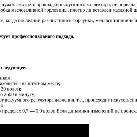
 нужно смотреть прокладки выпускного коллектора, не порвана 
робка маслозаливной горловины, плотно ли вставлен масляной щу
те, когда последний раз чистились форсунки, менялся топливный
бует профессионального подхода.
е следующее:
ником;
аходиться на штатном месте;
20 вольт);
о 2600 в минуту;
от вакуумного регулятора давления, т.е., происходит искусствен
 пределах 0,7 — 0,9 вольт. Если динамики изменений не происх