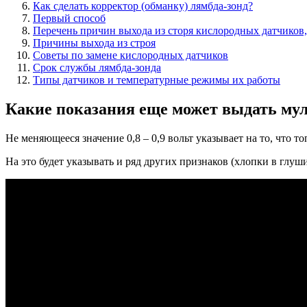
Как сделать корректор (обманку) лямбда-зонд?
Первый способ
Перечень причин выхода из сторя кислородных датчиков,
Причины выхода из строя
Советы по замене кислородных датчиков
Срок службы лямбда-зонда
Типы датчиков и температурные режимы их работы
Какие показания еще может выдать мул
Не меняющееся значение 0,8 – 0,9 вольт указывает на то, что 
На это будет указывать и ряд других признаков (хлопки в глуш