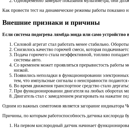
Одновременно замерьте показания мультиметра, они должн
Как провести тест на динамические режимы работы показано н
Внешние признаки и причины
Если система подогрева лямбда-зонда или само устройство 
Силовой агрегат стал работать менее стабильно. Обороты
Снизилось качество горючей смеси, которая подкачиваетс
Подача горючего стала неэффективной, топливо попадает 
системы авто.
Со временем может проявляться прерывистость работы м
низкой.
Появились неполадки в функционировании электронных си
тем, что импульсные сигналы о неисправности подаются 
Во время движения транспортное средство стало дергатьс
При функционировании двигателя на любых оборотах мог
Двигатель стал с замедлением реагировать на нажатие педа
Одним из важных симптомов является загорание индикатора Ч
Причины, по которым работоспособность датчика кислорода буде
На первом кислородный датчик начинает функционироват