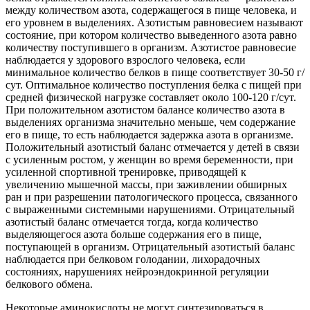
между количеством азота, содержащегося в пище человека, и
его уровнем в выделениях. Азотистым равновесием называют
состояние, при котором количество выведенного азота равно
количеству поступившего в организм. Азотистое равновесие
наблюдается у здорового взрослого человека, если
минимальное количество белков в пище соответствует 30-50 г/
сут.
Оптимальное количество поступления белка с пищей при
средней физической нагрузке составляет около 100-120 г/сут.
При положительном азотистом балансе количество азота в
выделениях организма значительно меньше, чем содержание
его в пище, то есть наблюдается задержка азота в организме.
Положительный азотистый баланс отмечается у детей в связи
с усиленным ростом, у женщин во время беременности, при
усиленной спортивной тренировке, приводящей к
увеличению мышечной массы, при заживлении обширных
ран и при разрешении патологического процесса, связанного
с выраженными системными нарушениями. Отрицательный
азотистый баланс отмечается тогда, когда количество
выделяющегося азота больше содержания его в пище,
поступающей в организм. Отрицательный азотистый баланс
наблюдается при белковом голодании, лихорадочных
состояниях, нарушениях нейроэндокринной регуляции
белкового обмена.
Некоторые аминокислоты не могут синтезироваться в