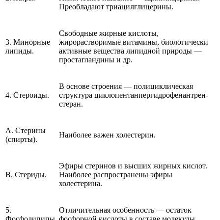
Преобладают триацилглицерины.
Свободные жирные кислоты,
3. Минорные
жирорастворимые витамины, биологически
липиды.
активные вещества липидной природы —
простагландины и др.
В основе строения — полициклическая
4. Стероиды.
структура циклопентанпергидрофенантрен-
стеран.
А. Стерины
Наиболее важен холестерин.
(спирты).
Эфиры стеринов и высших жирных кислот.
В. Стериды.
Наиболее распространены эфиры
холестерина.
5.
Отличительная особенность — остаток
Фосфолипипы.
фосфорной кислоты в составе молекулы.