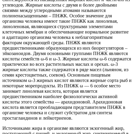
углеводов. Жирные кислоты с двумя и более двойными
связями между углеродными атомами называются
полиненасыщенными – ПНЖК. Особое значение для
организма человека имеют такие ПНЖК как линолевая,
линоленовая, являющиеся структурными элементами
клеточных мембран и обеспечивающие нормальное развитие
и адаптацию организма человека к неблагоприятным
факторам окружающей среды. ПНЖК являются
предшественниками образующихся из них биорегуляторов –
эйкозаноидов. Двумя основными группами ПНЖК являются
кислоты семейств ω-6 и ω-3. Жирные кислоты ω-6 содержатся
практически во всех растительных маслах и орехах. ω-3
жирные кислоты также содержатся в ряде масел (льняном, из
семян крестоцветных, соевом). Основным пищевым
источником ω-3 жирных кислот являются жирные сорта рыб и
некоторые морепродукты. Из ПНЖК ω — 6 особое место
занимает линолевая кислота, которая является
предшественником наиболее физиологически активной
кислоты этого семейства — арахидоновой. Арахидоновая
кислота является преобладающим представителем ПНЖК в
организме человека и служит субстратом для синтеза
простагландинов и лейкотриенов.
Источниками жира в организме являются экзогенный жир,
поступающий с пищей, и эндогенный жир, синтезируемый в