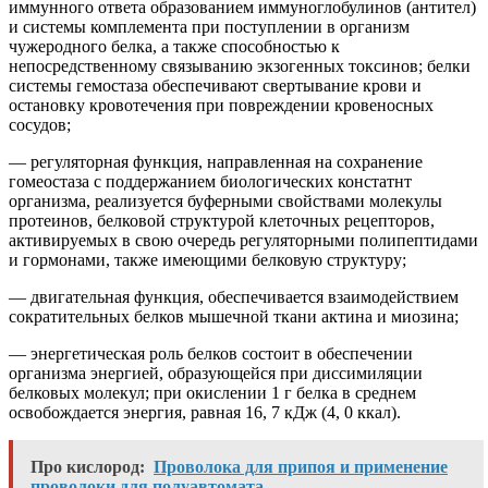
иммунного ответа образованием иммуноглобулинов (антител)
и системы комплемента при поступлении в организм
чужеродного белка, а также способностью к
непосредственному связыванию экзогенных токсинов; белки
системы гемостаза обеспечивают свертывание крови и
остановку кровотечения при повреждении кровеносных
сосудов;
—
регуляторная функция, направленная на сохранение
гомеостаза с поддержанием биологических констатнт
организма, реализуется буферными свойствами молекулы
протеинов, белковой структурой клеточных рецепторов,
активируемых в свою очередь регуляторными полипептидами
и гормонами, также имеющими белковую структуру;
— двигательная функция, обеспечивается взаимодействием
сократительных белков мышечной ткани актина и миозина;
—
энергетическая роль белков состоит в обеспечении
организма энергией, образующейся при диссимиляции
белковых молекул; при окислении 1 г белка в среднем
освобождается энергия, равная 16, 7 кДж (4, 0 ккал).
Про кислород:
Проволока для припоя и применение
проволоки для полуавтомата