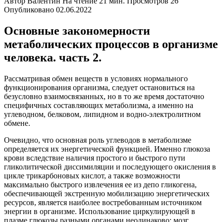
Автор
Валентин
На чтение
21 мин.
Просмотров
26
Опубликовано
02.06.2022
Основные закономерности
метаболических процессов в организме
человека. часть 2.
Рассматривая обмен веществ в условиях нормального
функционирования организма, следует остановиться на
безусловно взаимосвязанных, но в то же время достаточно
специфичных составляющих метаболизма, а именно на
углеводном, белковом, липидном и водно-электролитном
обмене.
Очевидно, что основная роль
углеводов
в метаболизме
определяется их энергетической функцией. Именно глюкоза
крови вследствие наличия простого и быстрого пути
гликолитической диссимиляции и последующего окисления в
цикле трикарбоновых кислот, а также возможности
максимально быстрого извлечения ее из депо гликогена,
обеспечивающей экстренную мобилизацию энергетических
ресурсов, является наиболее востребованным источником
энергии в организме. Использование циркулирующей в
плазме глюкозы разными органами неодинаково: мозг