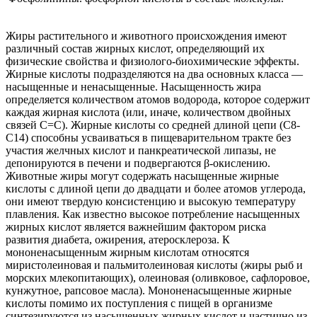
Жиры растительного и животного происхождения имеют
различный состав жирных кислот, определяющий их
физические свойства и физиолого-биохимические эффекты.
Жирные кислоты подразделяются на два основных класса —
насыщенные и ненасыщенные. Насыщенность жира
определяется количеством атомов водорода, которое содержит
каждая жирная кислота (или, иначе, количеством двойных
связей С=С). Жирные кислоты со средней длиной цепи (С8-
С14) способны усваиваться в пищеварительном тракте без
участия желчных кислот и панкреатической липазы, не
депонируются в печени и подвергаются β-окислению.
Животные жиры могут содержать насыщенные жирные
кислоты с длиной цепи до двадцати и более атомов углерода,
они имеют твердую консистенцию и высокую температуру
плавления. Как известно высокое потребление насыщенных
жирных кислот является важнейшим фактором риска
развития диабета, ожирения, атеросклероза. К
мононенасыщенным жирным кислотам относятся
миристолеиновая и пальмитолеиновая кислоты (жиры рыб и
морских млекопитающих), олеиновая (оливковое, сафлоровое,
кунжутное, рапсовое масла). Мононенасыщенные жирные
кислоты помимо их поступления с пищей в организме
синтезируются из насыщенных жирных кислот и частично из