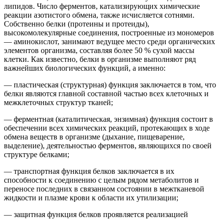
липидов. Число ферментов, катализирующих химические
реакции азотистого обмена, также исчисляется сотнями.
Собственно белки (протеины и протеиды),
высокомолекулярные соединения, построенные из мономеров
— аминокислот, занимают ведущее место среди органических
элементов организма, составляя более 50 % сухой массы
клетки. Как известно, белки в организме выполняют ряд
важнейших биологических функций, а именно:
— пластическая (структурная) функция заключается в том, что
белки являются главной составной частью всех клеточных и
межклеточных структур тканей;
— ферментная (каталитическая, энзимная) функция состоит в
обеспечении всех химических реакций, протекающих в ходе
обмена веществ в организме (дыхание, пищеварение,
выделение), деятельностью ферментов, являющихся по своей
структуре белками;
— транспортная функция белков заключается в их
способности к соединению с целым рядом метаболитов и
переносе последних в связанном состоянии в межтканевой
жидкости и плазме крови к области их утилизации;
— защитная функция белков проявляется реализацией