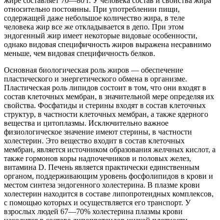
жире составляет 70—80 г.
У человека состав и свойства жира
относительно постоянны. При употреблении пищи,
содержащей даже небольшое количество жира, в теле
человека жир все же откладывается в депо. При этом
эндогенный жир имеет некоторые видовые особенности,
однако видовая специфичность жиров выражена несравнимо
меньше, чем видовая специфичность белков.
Основная биологическая роль жиров — обеспечение
пластического и энергетического обмена в организме.
Пластическая роль липидов состоит в том, что они входят в
состав клеточных мембран, в значительной мере определяя их
свойства. Фосфатиды и стерины входят в состав клеточных
структур, в частности клеточных мембран, а также ядерного
вещества и цитоплазмы. Исключительно важное
физиологическое значение имеют стерины, в частности
холестерин. Это вещество входит в состав клеточных
мембран, является источником образования желчных кислот, а
также гормонов коры надпочечников и половых желез,
витамина D. Печень является практически единственным
органом, поддерживающим уровень фосфолипидов в крови и
местом синтеза эндогенного холестерина. В плазме крови
холестерин находится в составе липопротеидных комплексов,
с помощью которых и осуществляется его транспорт. У
взрослых людей 67—70% холестерина плазмы крови