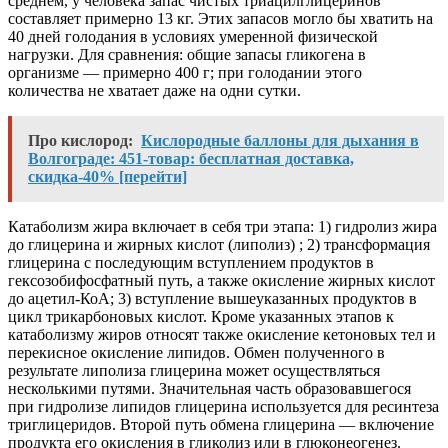
среднем, у человека запас чистых триацилглицеринов
составляет примерно 13 кг. Этих запасов могло бы хватить на
40 дней голодания в условиях умеренной физической
нагрузки. Для сравнения: общие запасы гликогена в
организме — примерно 400 г; при голодании этого
количества не хватает даже на одни сутки.
Про кислород:
Кислородные баллоны для дыхания в
Волгограде: 451-товар: бесплатная доставка,
скидка-40% [перейти]
Катаболизм жира включает в себя три этапа: 1) гидролиз жира
до глицерина и жирных кислот (липолиз) ; 2) трансформация
глицерина с последующим вступлением продуктов в
гексозобифосфатный путь, а также окисление жирных кислот
до ацетил-КоА; 3) вступление вышеуказанных продуктов в
цикл трикарбоновых кислот. Кроме указанных этапов к
катаболизму жиров относят также окисление кетоновых тел и
перекисное окисление липидов. Обмен полученного в
результате липолиза глицерина может осуществляться
несколькими путями. Значительная часть образовавшегося
при гидролизе липидов глицерина используется для ресинтеза
триглицеридов. Второй путь обмена глицерина — включение
продукта его окисления в гликолиз или в глюконеогенез.