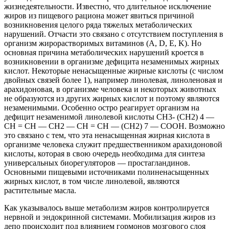
жизнедеятельности. Известно, что длительное исключение
жиров из пищевого рациона может явиться причиной
возникновения целого ряда тяжелых метаболических
нарушений. Отчасти это связано с отсутствием поступления в
организм жирорастворимых витаминов (A, D, E, K). Но
основная причина метаболических нарушений кроется в
возникновении в организме дефицита незаменимых жирных
кислот. Некоторые ненасыщенные жирные кислоты (с числом
двойных связей более 1), например линолевая, линоленовая и
арахидоновая, в организме человека и некоторых животных
не образуются из других жирных кислот и поэтому являются
незаменимыми. Особенно остро реагирует организм на
дефицит незаменимой линолевой кислоты СН3- (СН2) 4 —
СН = СН — СН2 — СН = СН — (СН2) 7 — СООН. Возможно
это связано с тем, что эта ненасыщенная жирная кислота в
организме человека служит предшественником арахидоновой
кислоты, которая в свою очередь необходима для синтеза
универсальных биорегуляторов — простагландинов.
Основными пищевыми источниками полиненасыщенных
жирных кислот, в том числе линолевой, являются
растительные масла.
Как указывалось выше метаболизм жиров контролируется
нервной и эндокринной системами. Мобилизация жиров из
депо происходит под влиянием гормонов мозгового слоя