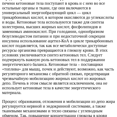
печени кетоновые тела поступают в кровь и с нею во все
остальные органы и ткани, где они включаются в
универсальный энергообразующий цикл — цикл
трикарбоновых кислот, в котором окисляются до углекислоты
и воды. Кетоновые тела используются также для синтеза
холестерина, высших жирных кислот
,
фосфолипидов и
заменимых аминокислот. При голодании, однообразном
безуглеводистом питании и при недостаточной секреции
инсулина использование ацетил-КоА в цикле трикарбоновых
кислот подавляется, так как все метаболически доступные
ресурсы организма превращаются в глюкозу крови. В этих
условиях увеличивается синтез кетоновых тел. Следует
подчеркнуть важную роль кетоновых тел в поддержании
энергетического баланса. Кетоновые тела – поставщики
«топлива» для мышц, почек и действуют, возможно, как часть
регуляторного механизма с обратной связью, предотвращая
чрезвычайную мобилизацию жирных кислот из жировых
депо. Печень в этом смысле является исключением, она не
использует кетоновые тела в качестве энергетического
материала.
Процесс образования, отложения и мобилизации из депо жира
регулируется нервной и эндокринной системами, а также
тканевыми механизмами и тесно связаны с углеводным
обменом. Так, повышение концентрации глюкозы в крови