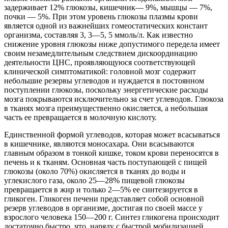
задерживает 12% глюкозы, кишечник— 9%, мышцы — 7%,
почки — 5%. При этом уровень глюкозы плазмы крови
является одной из важнейших гомеостатических констант
организма, составляя 3, 3—5, 5 ммоль/л. Как известно
снижение уровня глюкозы ниже допустимого передела имеет
своим незамедлительным следствием дискоординацию
деятельности ЦНС, проявляющуюся соответствующей
клинической симптоматикой: головной мозг содержит
небольшие резервы углеводов и нуждается в постоянном
поступлении глюкозы, поскольку энергетические расходы
мозга покрываются исключительно за счет углеводов. Глюкоза
в тканях мозга преимущественно окисляется, а небольшая
часть ее превращается в молочную кислоту.
Единственной формой углеводов, которая может всасываться
в кишечнике, являются моносахара. Они всасываются
главным образом в тонкой кишке, током крови переносятся в
печень и к тканям. Основная часть поступающей с пищей
глюкозы (около 70%) окисляется в тканях до воды и
углекислого газа, около 25—28% пищевой глюкозы
превращается в жир и только 2—5% ее синтезируется в
гликоген. Гликоген печени представляет собой основной
резерв углеводов в организме, достигая по своей массе у
взрослого человека 150—200 г. Синтез гликогена происходит
достаточно быстро, что, наряду с быстрой мобилизацией