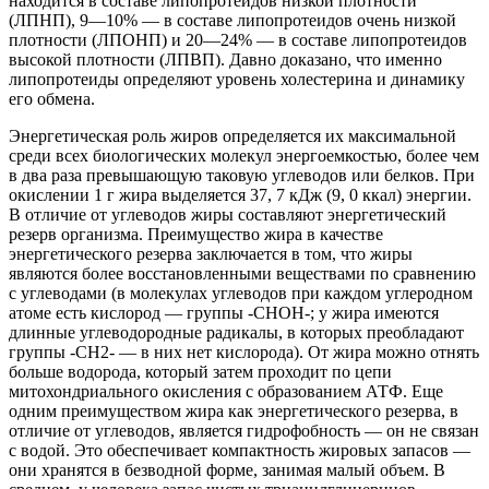
находится в составе липопротеидов низкой плотности
(ЛПНП), 9—10% — в составе липопротеидов очень низкой
плотности (ЛПОНП) и 20—24% — в составе липопротеидов
высокой плотности (ЛПВП). Давно доказано, что именно
липопротеиды определяют уровень холестерина и динамику
его обмена.
Энергетическая роль жиров определяется их максимальной
среди всех биологических молекул энергоемкостью, более чем
в два раза превышающую таковую углеводов или белков. При
окислении 1 г жира выделяется 37, 7 кДж (9, 0 ккал) энергии.
В отличие от углеводов жиры составляют энергетический
резерв организма. Преимущество жира в качестве
энергетического резерва заключается в том, что жиры
являются более восстановленными веществами по сравнению
с углеводами (в молекулах углеводов при каждом углеродном
атоме есть кислород — группы -CHOH-; у жира имеются
длинные углеводородные радикалы, в которых преобладают
группы -CH2- — в них нет кислорода). От жира можно отнять
больше водорода, который затем проходит по цепи
митохондриального окисления с образованием АТФ. Еще
одним преимуществом жира как энергетического резерва, в
отличие от углеводов, является гидрофобность — он не связан
с водой. Это обеспечивает компактность жировых запасов —
они хранятся в безводной форме, занимая малый объем. В