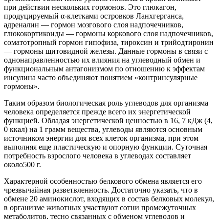
при действии нескольких гормонов. Это глюкагон,
продуцируемый α-клетками островков Ланхгерганса,
адреналин — гормон мозгового слоя надпочечников,
глюкокортикоиды — гормоны коркового слоя надпочечников,
соматотропный гормон гипофиза, тироксин и трийодтиронин
— гормоны щитовидной железы. Данные гормоны в связи с
однонаправленностью их влияния на углеводный обмен и
функциональным антагонизмом по отношению к эффектам
инсулина часто объединяют понятием «контринсулярные
гормоны».
Таким образом биологическая роль углеводов для организма
человека определяется прежде всего их энергетической
функцией. Обладая энергетической ценностью в 16, 7 кДж (4,
0 ккал) на 1 грамм вещества, углеводы являются основным
источником энергии для всех клеток организма, при этом
выполняя еще пластическую и опорную функции.
Суточная
потребность взрослого человека в углеводах составляет
около
500 г.
Характерной особенностью
белкового обмена
является его
чрезвычайная разветвленность. Достаточно указать, что в
обмене 20 аминокислот, входящих в состав белковых молекул,
в организме животных участвуют сотни промежуточных
метаболитов, тесно связанных с обменом углеводов и