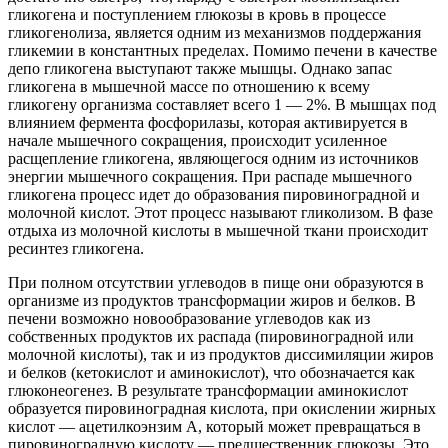
гликогена и поступлением глюкозы в кровь в процессе
гликогенолиза, является одним из механизмов поддержания
гликемии в константных пределах. Помимо печени в качестве
депо гликогена выступают также мышцы. Однако запас
гликогена в мышечной массе по отношению к всему
гликогену организма составляет всего 1 — 2%. В мышцах под
влиянием фермента фосфорилазы, которая активируется в
начале мышечного сокращения, происходит усиленное
расщепление гликогена, являющегося одним из источников
энергии мышечного сокращения. При распаде мышечного
гликогена процесс идет до образования пировиноградной и
молочной кислот. Этот процесс называют гликолизом. В фазе
отдыха из молочной кислоты в мышечной ткани происходит
ресинтез гликогена.
При полном отсутствии углеводов в пище они образуются в
организме из продуктов трансформации жиров и белков. В
печени возможно новообразование углеводов как из
собственных продуктов их распада (пировиноградной или
молочной кислоты), так и из продуктов диссимиляции жиров
и белков (кетокислот и аминокислот), что обозначается как
глюконеогенез. В результате трансформации аминокислот
образуется пировиноградная кислота, при окислении жирных
кислот — ацетилкоэнзим А, который может превращаться в
пировиноградную кислоту — предшественник глюкозы. Это