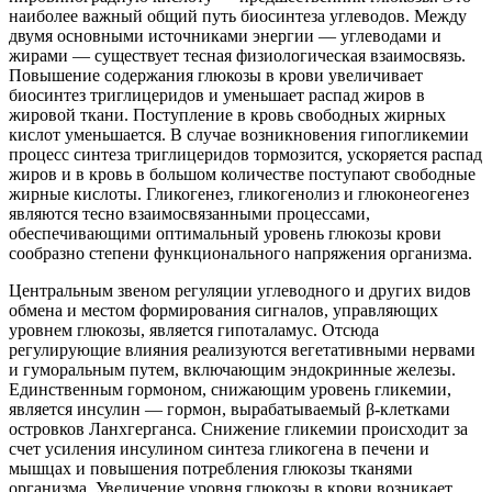
наиболее важный общий путь биосинтеза углеводов. Между
двумя основными источниками энергии — углеводами и
жирами — существует тесная физиологическая взаимосвязь.
Повышение содержания глюкозы в крови увеличивает
биосинтез триглицеридов и уменьшает распад жиров в
жировой ткани. Поступление в кровь свободных жирных
кислот уменьшается. В случае возникновения гипогликемии
процесс синтеза триглицеридов тормозится, ускоряется распад
жиров и в кровь в большом количестве поступают свободные
жирные кислоты. Гликогенез, гликогенолиз и глюконеогенез
являются тесно взаимосвязанными процессами,
обеспечивающими оптимальный уровень глюкозы крови
сообразно степени функционального напряжения организма.
Центральным звеном регуляции углеводного и других видов
обмена и местом формирования сигналов, управляющих
уровнем глюкозы, является гипоталамус. Отсюда
регулирующие влияния реализуются вегетативными нервами
и гуморальным путем, включающим эндокринные железы.
Единственным гормоном, снижающим уровень гликемии,
является инсулин — гормон, вырабатываемый β-клетками
островков Ланхгерганса. Снижение гликемии происходит за
счет усиления инсулином синтеза гликогена в печени и
мышцах и повышения потребления глюкозы тканями
организма. Увеличение уровня глюкозы в крови возникает