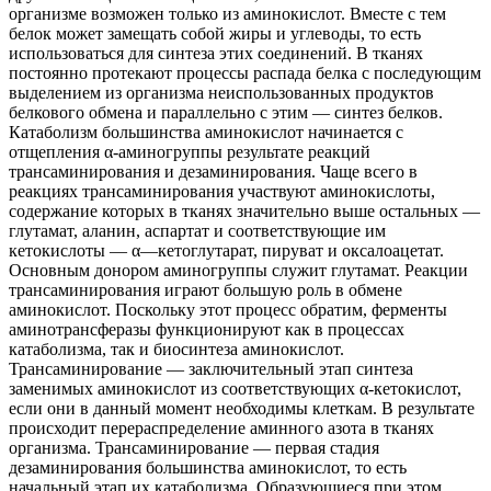
организме возможен только из аминокислот. Вместе с тем
белок может замещать собой жиры и углеводы, то есть
использоваться для синтеза этих соединений. В тканях
постоянно протекают процессы распада белка с последующим
выделением из организма неиспользованных продуктов
белкового обмена и параллельно с этим — синтез белков.
Катаболизм большинства аминокислот начинается с
отщепления α-аминогруппы результате реакций
трансаминирования и дезаминирования. Чаще всего в
реакциях трансаминирования участвуют аминокислоты,
содержание которых в тканях значительно выше остальных —
глутамат, аланин, аспартат и соответствующие им
кетокислоты — α
—
кетоглутарат, пируват и оксалоацетат.
Основным донором аминогруппы служит глутамат. Реакции
трансаминирования играют большую роль в обмене
аминокислот. Поскольку этот процесс обратим, ферменты
аминотрансферазы функционируют как в процессах
катаболизма, так и биосинтеза аминокислот.
Трансаминирование — заключительный этап синтеза
заменимых аминокислот из соответствующих α-кетокислот,
если они в данный момент необходимы клеткам. В результате
происходит перераспределение аминного азота в тканях
организма. Трансаминирование — первая стадия
дезаминирования большинства аминокислот, то есть
начальный этап их катаболизма
.
Образующиеся при этом