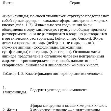
Лизин
Серин
Жиры (липиды)
по своей химической структуре представляют
собой триглицериды — сложные эфиры глицерина и жирных
кислот (табл. 1. 2). Изначально эти соединения были
объединены в одну химическую группу по общему признаку
растворимости: они не растворяются в воде, но растворяются
в органических растворителях (эфир, спирт, бензол). Жиры
делят на простые липиды (нейтральные жиры, воски),
сложные липиды (фосфолипиды, гликолипиды,
сульфолипиды) и стероиды (холестерин). Основная масса
липидов представлена в организме человека нейтральными
жирами — триглицеридами олеиновой, пальмитиновой,
стеариновой, линолевой и линоленовой жирных кислот.
Таблица 1. 2. Классификация липидов организма человека.
1.
Содержат углеводный компонент.
Гликолипиды.
Эфиры глицерина и высших жирных кислот.
2. Жиры.
Химическое название — ацилглицерины.