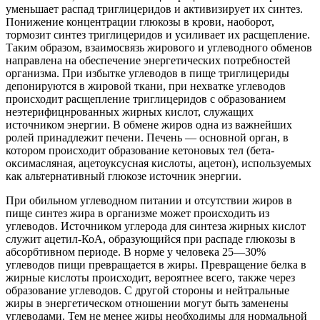
уменьшает распад триглицеридов и активизирует их синтез.
Понижение концентрации глюкозы в крови, наоборот,
тормозит синтез триглицеридов и усиливает их расщепление.
Таким образом, взаимосвязь жирового и углеводного обменов
направлена на обеспечение энергетических потребностей
организма. При избытке углеводов в пище триглицериды
депонируются в жировой ткани, при нехватке углеводов
происходит расщепление триглицеридов с образованием
неэтерифицнрованных жирных кислот, служащих
источником энергии. В обмене жиров одна из важнейших
ролей принадлежит печени. Печень — основной орган, в
котором происходит образование кетоновых тел (бета-
оксимасляная, ацетоуксусная кислоты, ацетон), используемых
как альтернативный глюкозе источник энергии.
При обильном углеводном питании и отсутствии жиров в
пище синтез жира в организме может происходить из
углеводов. Источником углерода для синтеза жирных кислот
служит ацетил-КоА, образующийся при распаде глюкозы в
абсорбтивном периоде. В норме у человека 25—30%
углеводов пищи превращается в жиры. Превращение белка в
жирные кислоты происходит, вероятнее всего, также через
образование углеводов. С другой стороны и нейтральные
жиры в энергетическом отношении могут быть заменены
углеводами. Тем не менее жиры необходимы для нормальной