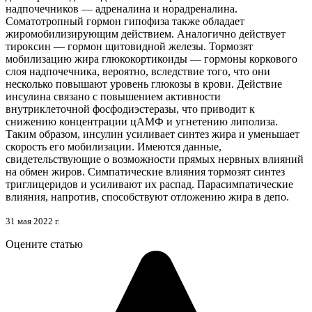
надпочечников — адреналина и норадреналина.
Соматотропный гормон гипофиза также обладает
жиромобилизирующим действием. Аналогично действует
тироксин — гормон щитовидной железы. Тормозят
мобилизацию жира глюкокортикоиды — гормоны коркового
слоя надпочечника, вероятно, вследствие того, что они
несколько повышают уровень глюкозы в крови. Действие
инсулина связано с повышением активности
внутриклеточной фосфодиэстеразы, что приводит к
снижению концентрации цАМФ и угнетению липолиза.
Таким образом, инсулин усиливает синтез жира и уменьшает
скорость его мобилизации. Имеются данные,
свидетельствующие о возможности прямых нервных влияний
на обмен жиров. Симпатические влияния тормозят синтез
триглицеридов и усиливают их распад. Парасимпатические
влияния, напротив, способствуют отложению жира в депо.
31 мая 2022 г.
Оцените статью