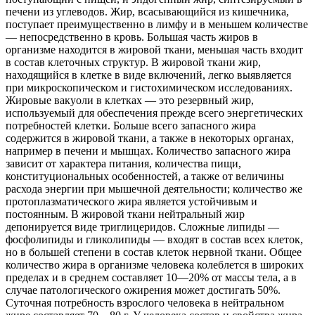
печени из углеводов. Жир, всасывающийся из кишечника,
поступает преимущественно в лимфу и в меньшем количестве
— непосредственно в кровь. Большая часть жиров в
организме находится в жировой ткани, меньшая часть входит
в состав клеточных структур. В жировой ткани жир,
находящийся в клетке в виде включений, легко выявляется
при микроскопическом и гистохимическом исследованиях.
Жировые вакуоли в клетках — это резервный жир,
используемый для обеспечения прежде всего энергетических
потребностей клетки. Больше всего запасного жира
содержится в жировой ткани, а также в некоторых органах,
например в печени и мышцах. Количество запасного жира
зависит от характера питания, количества пищи,
конституциональных особенностей, а также от величины
расхода энергии при мышечной деятельности; количество же
протоплазматического жира является устойчивым и
постоянным. В жировой ткани нейтральный жир
депонируется виде триглицеридов. Сложные липиды —
фосфолипиды и гликолипиды — входят в состав всех клеток,
но в большей степени в состав клеток нервной ткани. Общее
количество жира в организме человека колеблется в широких
пределах и в среднем составляет 10—20% от массы тела, а в
случае патологического ожирения может достигать 50%.
Суточная потребность взрослого человека в нейтральном