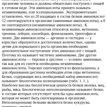
организме человека и должны обязательно поступать с пищей
в готовом виде. Эти аминокислоты принято называть
незаменимыми, или эссенциальными. Экспериментально
установлено, что из 20 входящих в состав белков аминокислот
12 синтезируются в организме (заменимые аминокислоты), а 8
не синтезируются (незаменимые аминокислоты) . К
незаменимым аминоксилотам относятся: валин, метионин,
треонин, лейцин, изолейцин, фенилаланин, триптофан и
лизин. Две аминокислоты — аргинин и гистидин — у
взрослых образуются в достаточных количествах, однако
детям для нормального роста организма необходимо
дополнительное поступление этих аминокислот с пищей.
Поэтому их называют частично заменимыми. Две другие
аминокислоты — тирозин и цистеин — условно заменимые,
так как для их синтеза необходимы незаменимые
аминокислоты. Тирозин синтезируется из фенилаланина, а
для образования цистеина необходим атом серы метионина.
Белки, содержащие весь необходимый набор аминокислот,
называют биологически полноценными (табл. 1. 1. ).
Наиболее высока биологическая ценность белков молока, яиц,
рыбы, мяса. Биологически неполноценными называют белки,
в составе которых отсутствует хотя бы одна аминокислота,
которая не может быть синтезирована в организме.
Неполноценными белками являются белки кукурузы,
пшеницы, ячменя.