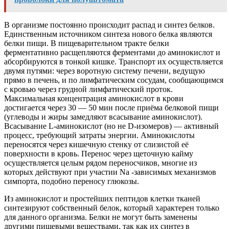
В организме постоянно происходит распад и синтез белков.
Единственным источником синтеза нового белка являются
белки пищи. В пищеварительном тракте белки
ферментативно расщепляются ферментами до аминокислот и
абсорбируются в тонкой кишке. Транспорт их осуществляется
двумя путями: через воротную систему печени, ведущую
прямо в печень, и по лимфатическим сосудам, сообщающимся
с кровью через грудной лимфатический проток.
Максимальная концентрация аминокислот в крови
достигается через 30 — 50 мин после приёма белковой пищи
(углеводы и жиры замедляют всасывание аминокислот).
Всасывание L-аминокислот (но не D-изомеров) — активный
процесс, требующий затраты энергии. Аминокислоты
переносятся через кишечную стенку от слизистой её
поверхности в кровь. Перенос через щеточную кайму
осуществляется целым рядом переносчиков, многие из
которых действуют при участии Na -зависимых механизмов
симпорта, подобно переносу глюкозы.
Из аминокислот и простейших пептидов клетки тканей
синтезируют собственный белок, который характерен только
для данного организма. Белки не могут быть заменены
другими пищевыми веществами, так как их синтез в