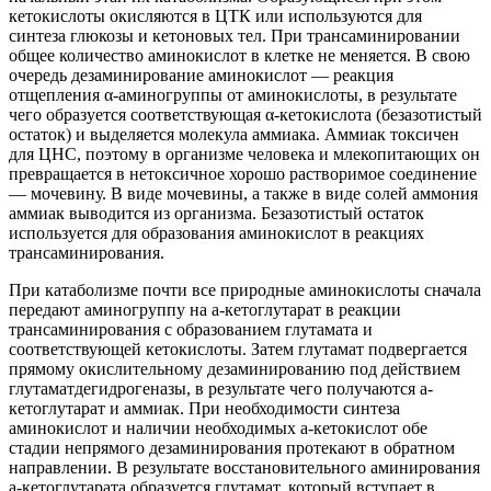
кетокислоты окисляются в ЦТК или используются для
синтеза глюкозы и кетоновых тел. При трансаминировании
общее количество аминокислот в клетке не меняется. В свою
очередь дезаминирование аминокислот
—
реакция
отщепления α-аминогруппы от аминокислоты, в результате
чего образуется соответствующая α-кетокислота (безазотистый
остаток) и выделяется молекула аммиака. Аммиак токсичен
для ЦНС, поэтому в организме человека и млекопитающих он
превращается в нетоксичное хорошо растворимое соединение
— мочевину. В виде мочевины, а также в виде солей аммония
аммиак выводится из организма. Безазотистый остаток
используется для образования аминокислот в реакциях
трансаминирования.
При катаболизме почти все природные аминокислоты сначала
передают аминогруппу на а-кетоглутарат в реакции
трансаминирования с образованием глутамата и
соответствующей кетокислоты. Затем глутамат подвергается
прямому окислительному дезаминированию под действием
глутаматдегидрогеназы, в результате чего получаются а-
кетоглутарат и аммиак. При необходимости синтеза
аминокислот и наличии необходимых а-кетокислот обе
стадии непрямого дезаминирования протекают в обратном
направлении. В результате восстановительного аминирования
а-кетоглутарата образуется глутамат, который вступает в