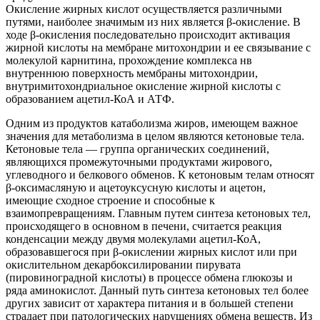
Окисление жирных кислот осуществляется различными
путями, наиболее значимым из них является β-окисление. В
ходе β-окисления последовательно происходит активация
жирной кислоты на мембране митохондрии и ее связывание с
молекулой карнитина, прохождение комплекса нв
внутреннюю поверхность мембраны митохондрии,
внутримитохондриальное окисление жирной кислоты с
образованием ацетил-КоА и АТФ.
Одним из продуктов катаболизма жиров, имеющем важное
значения для метаболизма в целом являются кетоновые тела.
Кетоновые тела — группа органических соединений,
являющихся промежуточными продуктами жирового,
углеводного и белкового обменов. К кетоновым телам относят
β-оксимасляную и ацетоуксусную кислоты и ацетон,
имеющие сходное строение и способные к
взаимопревращениям. Главным путем синтеза кетоновых тел,
происходящего в основном в печени, считается реакция
конденсации между двумя молекулами ацетил-КоА,
образовавшегося при β-окислении жирных кислот или при
окислительном декарбоксилировании пирувата
(пировиноградной кислоты) в процессе обмена глюкозы и
ряда аминокислот. Данный путь синтеза кетоновых тел более
других зависит от характера питания и в большей степени
страдает при патологических нарушениях обмена веществ. Из