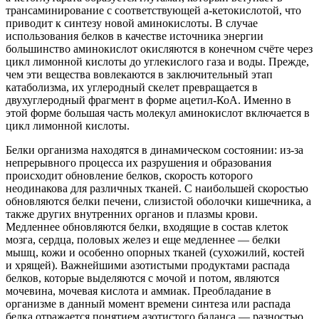
трансаминирование с соответствующей а-кетокислотой, что
приводит к синтезу новой аминокислоты. В случае
использования белков в качестве источника энергии
большинство аминокислот окисляются в конечном счёте через
цикл лимонной кислоты до углекислого газа и воды. Прежде,
чем эти вещества вовлекаются в заключительный этап
катаболизма, их углеродный скелет превращается в
двухуглеродный фрагмент в форме ацетил-КоА. Именно в
этой форме большая часть молекул аминокислот включается в
цикл лимонной кислоты.
Белки организма находятся в динамическом состоянии: из-за
непрерывного процесса их разрушения и образования
происходит обновление белков, скорость которого
неодинакова для различных тканей. С наибольшей скоростью
обновляются белки печени, слизистой оболочки кишечника, а
также других внутренних органов и плазмы крови.
Медленнее обновляются белки, входящие в состав клеток
мозга, сердца, половых желез и еще медленнее — белки
мышц, кожи и особенно опорных тканей (сухожилий, костей
и хрящей). Важнейшими азотистыми продуктами распада
белков, которые выделяются с мочой и потом, являются
мочевина, мочевая кислота и аммиак. Преобладание в
организме в данный момент времени синтеза или распада
белка отражается понятием
азотистого баланса
— разностью