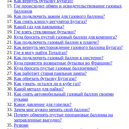
Как вернуть бутылку Бутагаз?
Где происходит обмен и освидетельствование газовых
баллонов
Как подключить зажим для газового баллона?
Как снять клипсу-регулятор Бутагаз?
Какой газ для паяльника?
Где взять стеклянные бутылки?
Куда бросить пустой газовый баллон для кемпинга?
Как подключить газовый баллон к планче?
Как вернуть месторождение газового баллона Бутагаз?
Где я могу найти Тоталгаз?
Как подключить газовый баллон к цистерне?
Куда привезти возвратные бутылки во Францию?
Куда бросать пустые газовые баллончики?
Как работает старая паяльная лампа?
Как обрезать бутылку Бутагаза?
Как узнать, остался ли в кубе газ?
Какой металл для пайки?
Как снять автомобильный газовый баллон своими
руками
Какое давление для горелки?
Зачем мне нужно менять свой баллон?
Почему обменять пустые пропановые баллоны на
заправленные выгодно?
Резюме