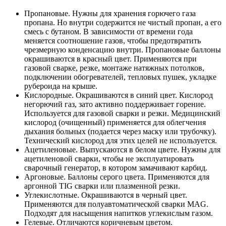
Пропановые. Нужны для хранения горючего газа
пропана. Но внутри содержится не чистый пропан, а его
смесь с бутаном. В зависимости от времени года
меняется соотношение газов, чтобы предотвратить
чрезмерную конденсацию внутри. Пропановые баллоны
окрашиваются в красный цвет. Применяются при
газовой сварке, резке, монтаже натяжных потолков,
подключении обогревателей, тепловых пушек, укладке
рубероида на крыше.
Кислородные. Окрашиваются в синий цвет. Кислород
негорючий газ, зато активно поддерживает горение.
Используется для газовой сварки и резки. Медицинский
кислород (очищенный) применяется для облегчения
дыхания больных (подается через маску или трубочку).
Технический кислород для этих целей не используется.
Ацетиленовые. Выпускаются в белом цвете. Нужны для
ацетиленовой сварки, чтобы не эксплуатировать
сварочный генератор, в котором замачивают карбид.
Аргоновые. Баллоны серого цвета. Применяются для
аргонной TIG сварки или плазменной резки.
Углекислотные. Окрашиваются в черный цвет.
Применяются для полуавтоматической сварки MAG.
Подходят для насыщения напитков углекислым газом.
Гелевые. Отличаются коричневым цветом.