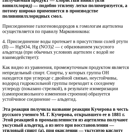
Получаемый продукт — хлористый винил (или
винилхлорид) — подобно этилену легко полимеризуется, а
потому широко применяется в производстве
поливинилхлоридных смол.
Присоединение галогеноводородов к гомологам ацетилена
осуществляется по правилу Марковникова:
4. Присоединение воды протекает в присутствии солей ртути
(II) — HgSO4, Hg (NO3)2 — с образованием уксусного
альдегида (при обычных условиях ацетилен с водой не
взаимодействует):
Как видно из уравнения, промежуточным продуктом является
непредельный спирт. Спирты, у которых группа ОН
находится при углероде с двойной связью, неустойчивы,
водород гидроксильной группы переходит к соседнему
углероду (показано стрелкой), в результате изомеризации
(самопроизвольного изменения строения) образуется
устойчивое соединение — альдегид.
Эта реакция получила название реакции Кучерова в честь
русского ученого М. Г. Кучерова, открывшего ее в 1881 г.
Этой реакцией в промышленности из ацетилена получают
уксусный альдегид, а из него при восстановлении —
этиловый спирт (а), при окислении — уксусную кислоту