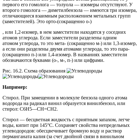
первого его гомолога — толуола — изомеры отсутствуют. У
второго гомолога — диметилбензола — имеются три изомера,
отличающиеся взаимным расположением метальных групп
(заместителей). Это орто-(сокращенно о-)
, или 1,2-изомер, в нем заместители находятся у соседних
атомов углерода. Если заместители разделены одним
атомом углерода, то это мета- (сокращенно м-) или 1,3-изомер,
а если они разделены двумя атомами углерода, то это пара-
(сокращенно п-) или 1,4-изомер. В названиях заместители
обозначаются буквами (о-, м-, п-) или цифрами.
Рис. 16.2. Схема образования
Например:
Стирол. При замещении в молекуле бензола одного атома
водорода на радикал винил образуется винилбензол, или
стирол: С6Н5—СН=СН2.
Стирол — бесцветная жидкость с приятным запахом, легче
воды, кипит при 145°С. Сохраняет свойства непредельных
углеводородов: обесцвечивает бромную воду и раствор
перманганата калия (за счет двойной связи в винильном