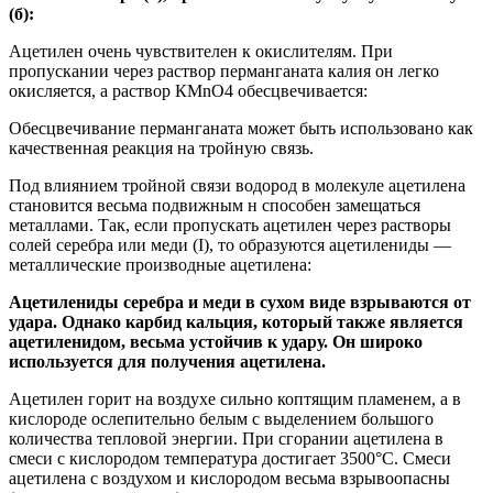
(б):
Ацетилен очень чувствителен к окислителям. При
пропускании через раствор перманганата калия он легко
окисляется, а раствор КМnO4 обесцвечивается:
Обесцвечивание перманганата может быть использовано как
качественная реакция на тройную связь.
Под влиянием тройной связи водород в молекуле ацетилена
становится весьма подвижным н способен замещаться
металлами. Так, если пропускать ацетилен через растворы
солей серебра или меди (I), то образуются ацетилениды —
металлические производные ацетилена:
Ацетилениды серебра и меди в сухом виде взрываются от
удара. Однако карбид кальция, который также является
ацетиленидом, весьма устойчив к удару. Он широко
используется для получения ацетилена.
Ацетилен горит на воздухе сильно коптящим пламенем, а в
кислороде ослепительно белым с выделением большого
количества тепловой энергии. При сгорании ацетилена в
смеси с кислородом температура достигает 3500°С. Смеси
ацетилена с воздухом и кислородом весьма взрывоопасны