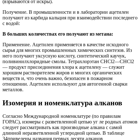
(взрываются от искры).
Получение. В промышленности и в лаборатории ацетилен
получают из карбида кальция при взаимодействии последнего
с водой:
В больших количествах его получают из метана:
Применение. Ацетилен применяется в качестве исходного
сырья для многих промышленных химических синтезов. Из
него получают уксусную кислоту, синтетический каучук,
поливинилхлоридные смолы. Тетрахлорэтан СНСl2—СНСl2
— продукт присоединения хлора к ацетилену — служит
хорошим растворителем жиров и многих органических
веществ и, что очень важно, безопасен в пожарном
отношении. Ацетилен используют для автогенной сварки
металлов.
Изомерия и номенклатура алканов
Согласно Международной номенклатуре (по правилам
ГОРАС), изомеры с разветвленной цепью уг ле родных атомов
следует рассматривать как производные алкана с самой
длинной неразветвленной углеродной цепью. В таблице
34приведены названия первых десяти алканов