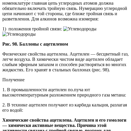
номенклатуре главная цепь углеродных атомов должна
обязательно включать тройную связь. Нумерацию углеродной
цепи начинают с той стороны, где ближе тройная связь и
разветвления. Для алкинов возможна изомерия:
1) положения тройной связи:
Рис. 98. Баллоны с ацетиленом
Физические свойства ацетилена. Ацетилен — бесцветный газ,
легче воздуха. В химически чистом виде ацетилен обладает
слабым эфирным запахом и способен растворяться во многих
жидкостях. Его хранят в стальных баллонах (рис. 98).
Получение
1. В промышленности ацетилен по.пуча ют
высокотемпературным разложением природного газа метана:
2. В технике ацетилен получают из карбида кальция, разлагая
его водой:
Химические свойства ацетилена. Ацетилен и его гомологи
— химически активные вещества. Причина этой
активности связана с тройной связью, поэтому для