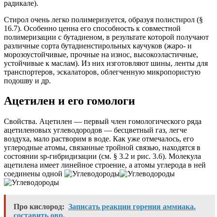
радикале).
Стирол очень легко полимеризуется, образуя полистирол (§
16.7). Особенно ценна его способность к совместной
полимеризации с бутадиеном, в результате которой получают
различные сорта бутадиенстирольных каучуков (жаро- и
морозоустойчивые, прочные на износ, высокоэластичные,
устойчивые к маслам). Из них изготовляют шины, ленты для
транспортеров, эскалаторов, облегченную микропористую
подошву и др.
Ацетилен и его гомологи
Свойства.
Ацетилен — первый член гомологического ряда
ацетиленовых углеводородов — бесцветный газ, легче
воздуха, мало растворим в воде. Как уже отмечалось, его
углеродные атомы, связанные тройной связью, находятся в
состоянии
sp
-гибридизации (см. § 3.2 и рис. 3.6). Молекула
ацетилена имеет линейное строение, а атомы углерода в ней
соединены одной
Про кислород:
Записать реакции горения аммиака.
составить овр.