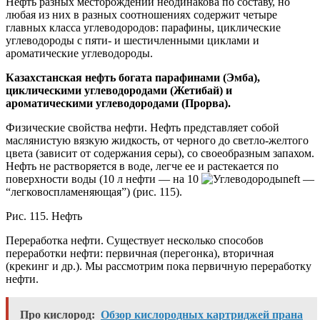
Нефть разных месторождений неодинакова по составу, но
любая из них в разных соотношениях содержит четыре
главных класса углеводородов: парафины, циклические
углеводороды с пяти- и шестичленными циклами и
ароматические углеводороды.
Казахстанская нефть богата парафинами (Эмба),
циклическими углеводородами (Жетибай) и
ароматическими углеводородами (Прорва).
Физические свойства нефти.
Нефть представляет собой
маслянистую вязкую жидкость, от черного до светло-желтого
цвета (зависит от содержания серы), со своеобразным запахом.
Нефть не растворяется в воде, легче ее и растекается по
поверхности воды (10 л нефти — на 10
neft
—
“легковоспламеняющая”) (рис. 115).
Рис. 115. Нефть
Переработка нефти. Существует несколько способов
переработки нефти: первичная (перегонка), вторичная
(крекинг и др.). Мы рассмотрим пока первичную переработку
нефти.
Про кислород:
Обзор кислородных картриджей прана