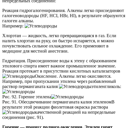
непредельных соединений:
Реакция гидрогалогенирования.
Алкены легко присоединяют
галогеноводороды (HF, HCI, НВr, НI), в результате образуются
галоген алканы.
Например:
Хлорэтан — жидкость, легко превращающаяся в газ. Если
налить хлорэтан на руку, он быстро испаряется, и можно
почувствовать сильное охлаждение. Его применяют в
медицине для местной анестезии.
Гидратация
. Присоединение воды к этену с образованием
этилового спирта имеет важное промышленное значение.
Реакция протекает в присутствии кислотных катализаторов
Окисление
. Алкены легко окисляются.
Например, при пропускании этилена через разбавленный
раствор перманганата калия
этиленгликоль
:
Рис. 92. Горение этилена
Рис. 91. Обесцвечивание перманганата калия этиленомВ
результате этой реакции фиолетовая окраска раствора
качественной реакцией
на непредельные
соединения (рис. 91).
Горение — процесс полного окисления. Этилен горит