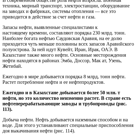
В современном обществе роль нефти возросла. Военная
техника, мирный транспорт, электростанции, оборудование
на заводах и фабриках, системы отопления — все это
приводится в действие за счет нефти и газа.
Запасы нефти, выявленные специалистами к
настоящему времени, составляют порядка 230 млрд. тонн.
Наиболее богата нефтью Саудовская Аравия, на ее долю
приходится чуть меньше половины всех запасов Аравийского
полуострова. За ней идут Кувейт, Иран, Ирак, ОАЭ. В
Казахстане также много нефти. Основные месторождения
нефти находятся в районах Эмба, Доссор, Мак ат, Узень,
Жетибай.
Ежегодно в мире добывается порядка 8 млрд, тонн нефти.
Растет потребление нефти и ее нефтепродуктов.
Ежегодно и в Казахстане добывается более 50 млн. т
нефти, но это количество неизменно растет. В стране есть
нефтеперерабатывающие заводы и трубопроводы (рис.
113).
Добыча нефти. Нефть добывается наземным способом и на
воде. Для этого устанавливают специальные приспособления
доя выкачивания нефти (рис. 114).