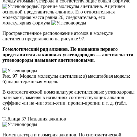
между атомами углерода и соответствующие общей формуле
Строение молекулы ацетилена
. Ацетилен —
основной представитель алкинов. Его относительная
молекулярная масса равна 26, следовательно, его
молекулярная формула
Пространственное расположение атомов в молекуле
ацетилена представлено на рисунке 97.
Гомологический ряд алкинов. По названию первого
представителя алкиновых углеводородов — ацетилена эти
углеводороды называют ацетиленовыми.
Рис. 97. Модели молекулы ацетилена: я) масштабная модель;
б) шаростержневая модель
В систематической номенклатуре ацетиленовые углеводороды
называют, заменяя в названиях соответствующих алканов
суффикс -ан на -ин: этан-этин, пропан-пропин и т. д. (табл.
37).
Таблица 37
Названия алкинов
Номенклатура и изомерия алкинов. По систематической