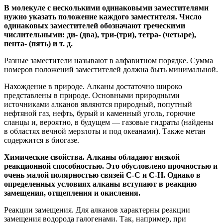
В молекуле с несколькими одинаковыми заместителями
нужно указать положение каждого заместителя. Число
одинаковых заместителей обозначают греческими
числительными: ди- (два), три-(три), тетра- (четыре),
пента- (пять) и т. д.
Разные заместители называют в алфавитном порядке. Сумма
номеров положений заместителей должна быть минимальной.
Нахождение в природе. Алканы достаточно широко
представлены в природе. Основными природными
источниками алканов являются природный, попутный
нефтяной газ, нефть, бурый и каменный уголь, горючие
сланцы и, вероятно, в будущем — газовые гидраты (найдены
в областях вечной мерзлоты и под океанами). Также метан
содержится в биогазе.
Химические свойства. Алканы обладают низкой
реакционной способностью. Это обусловлено прочностью и
очень малой полярностью связей С-С и С-Н. Однако в
определенных условиях алканы вступают в реакцию
замещения, отщепления и окисления.
Реакции замещения. Для алканов характерны реакции
замещения водорода галогенами. Так, например, при