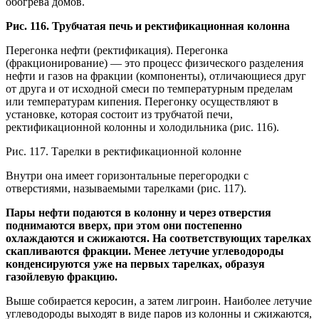
обогрева домов.
Рис. 116. Трубчатая печь и ректификационная колонна
Перегонка нефти (ректификация). Перегонка
(фракционирование) — это процесс физического разделения
нефти и газов на фракции (компоненты), отличающиеся друг
от друга и от исходной смеси по температурным пределам
или температурам кипения. Перегонку осуществляют в
установке, которая состоит из трубчатой печи,
ректификационной колонны и холодильника (рис. 116).
Рис. 117. Тарелки в ректификационной колонне
Внутри она имеет горизонтальные перегородки с
отверстиями, называемыми тарелками (рис. 117).
Пары нефти подаются в колонну и через отверстия
поднимаются вверх, при этом они постепенно
охлаждаются и сжижаются. На соответствующих тарелках
скапливаются фракции. Менее летучие углеводороды
конденсируются уже на первых тарелках, образуя
газойлевую фракцию.
Выше собирается керосин, а затем лигроин. Наиболее летучие
углеводороды выходят в виде паров из колонны и сжижаются,