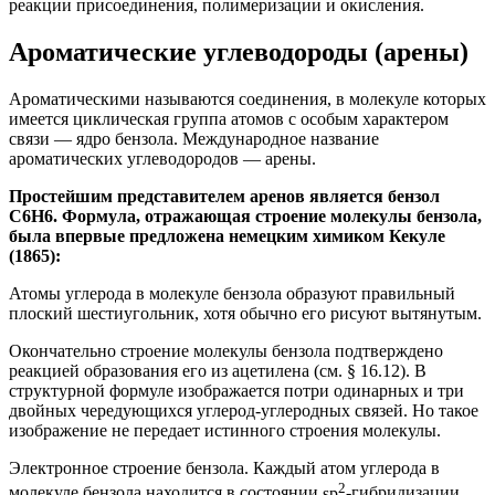
реакции присоединения, полимеризации и окисления.
Ароматические углеводороды (арены)
Ароматическими называются соединения, в молекуле которых
имеется циклическая группа атомов с особым характером
связи — ядро бензола. Международное название
ароматических углеводородов — арены.
Простейшим представителем аренов является бензол
С6Н6. Формула, отражающая строение молекулы бензола,
была впервые предложена немецким химиком Кекуле
(1865):
Атомы углерода в молекуле бензола образуют правильный
плоский шестиугольник, хотя обычно его рисуют вытянутым.
Окончательно строение молекулы бензола подтверждено
реакцией образования его из ацетилена (см. § 16.12). В
структурной формуле изображается потри одинарных и три
двойных чередующихся углерод-углеродных связей. Но такое
изображение не передает истинного строения молекулы.
Электронное строение бензола.
Каждый атом углерода в
2
молекуле бензола находится в состоянии
sp
-гибридизации