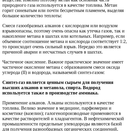
природного газа используется в качестве топлива. Метан
горит синеватым или почти бесцветным пламенем, выделяя
большое количество теплоты:
Смеси газообразных алканов с кислородом или воздухом
взрывоопасны, поэтому очень опасна как утечка газов, так и
накопление метана в шахтах или котельных. Например, если
объемное соотношение метана и кислорода соответствует 1:2,
то происходит очень сильный взрыв. Нередко это является
причиной аварии и несчастных случаев в шахтах.
Частичное окисление. Важное практическое значение имеет
частичное окисление метана с образованием смеси оксида
углерода (II) и водорода, называемой синтез-газом:
Синтез-газ является ценным сырьем для получения
высших алканов и метанола, спирта. Водород
используется также в производстве аммиака.
Применение алканов. Алканы используются в качестве
топлива. Велико значение в медицине, парфюмерии и
косметике (вазелин); галогенопроизводные применяются в
качестве растворителей и хладоагентов. В нефтехимической
промышленности предельные улеводороды являются базой
для получения разнообразных органических соединений,