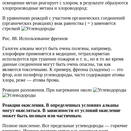
освещении метан реагирует с хлором, в результате образуются
хлорпроизводные метана и хлороводород:
В уравнениях реакций с участием органических соединений
(органических реакциях) знак равенства ( = ) заменяется
стрелкой
Рис. 88. Использование фреонов
Галоген алканы могут быть очень полезны, например,
хлороформ применяется в медицине, тетрахлорметан
используется при тушении пожаров и т. и., но в то же время
данные соединения могут быть очень опасны, так как
являются токсичными. К примеру, фреоны (хладоны) — это
фтор, или полифтор углеводороды, часто содержащие атомы
хлора, реже — атомы брома.
Реакции разложения.
При нагревании около
Реакции окисления. В определенных условиях алканы
могут окисляться. В зависимости от условий окисление
может быть полным или частичным.
Полное окисление. Все предельные углеводороды — горючие
вещества. Именно поэтому метан как основная часть