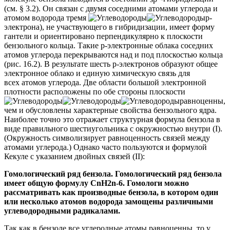
(см. § 3.2). Он связан с двумя соседними атомами углерода и
атомом водорода тремя
р
-
электрона), не участвующего в гибридизации, имеет форму
гантели и ориентировано перпендикулярно к плоскости
бензольного кольца. Такие
р
-электронные облака соседних
атомов углерода перекрываются над и под плоскостью кольца
(рис. 16.2). В результате шесть
p
-электронов образуют общее
электронное облако и единую химическую связь для
всех атомов углерода. Две области большой электронной
плотности расположены по обе стороны плоскости
равноценны
,
чем и обусловлены характерные свойства бензольного ядра.
Наиболее точно это отражает структурная формула бензола в
виде правильного шестиугольника с окружностью внутри (I).
(Окружность символизирует равноценность связей между
атомами углерода.) Однако часто пользуются и формулой
Кекуле с указанием двойных связей (II):
Гомологический ряд бензола. Гомологический ряд бензола
имеет общую формулу СnН2n-6. Гомологи можно
рассматривать как производные бензола, в котором один
или несколько атомов водорода замощены различными
углеводородными радикалами.
Так как в бензоле все углеродные атомы равноценны, то у