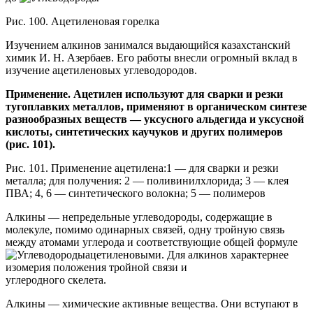
Рис. 100. Ацетиленовая горелка
Изучением алкинов занимался выдающийся казахстанский
химик И. Н. Азербаев. Его работы внесли огромный вклад в
изучение ацетиленовых углеводородов.
Применение. Ацетилен используют для сварки и резки
тугоплавких металлов, применяют в органическом синтезе
разнообразных веществ — уксусного альдегида и уксусной
кислоты, синтетических каучуков и других полимеров
(рис. 101).
Рис. 101. Применение ацетилена:1 — для сварки и резки
металла; для получения: 2 — поливинилхлорида; 3 — клея
ПВА; 4, 6 — синтетического волокна; 5 — полимеров
Алкины
— непредельные углеводороды, содержащие в
молекуле, помимо одинарных связей, одну тройную связь
между атомами углерода и соответствующие общей формуле
ацетиленовыми
. Для алкинов характернее
изомерия положения тройной связи и
углеродного скелета.
Алкины — химические активные вещества. Они вступают в