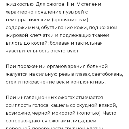
жидкостью. Для ожогов III и IV степени
характерно появление пузырей с
геморрагическим (кровянистым)
содержимым, обугливание кожи, подкожной
жировой клетчатки и подлежащих тканей
вплоть до костей; болевая и тактильная
чувствительность отсутствуют.
При поражении органов зрения больной
жалуется на сильную резь в глазах, светобоязнь,
отек и покраснение век и конъюнктивы.
При ингаляционных ожогах отмечается
осиплость голоса, кашель со скудной вязкой,
возможно, черной мокротой (копотью). Часто
сопровождаются ожогами лица, шеи,
передней поверхности грудной клетки.