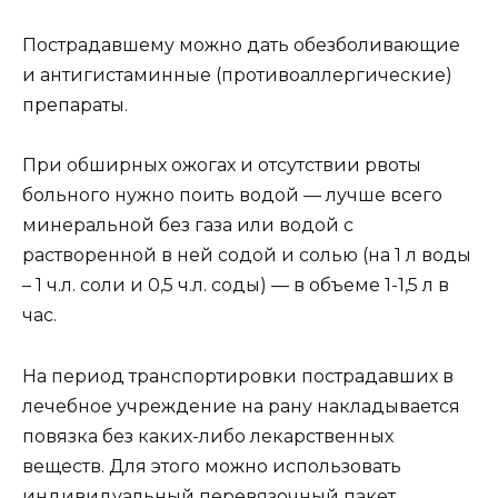
Пострадавшему можно дать обезболивающие
и антигистаминные (противоаллергические)
препараты.
При обширных ожогах и отсутствии рвоты
больного нужно поить водой — лучше всего
минеральной без газа или водой с
растворенной в ней содой и солью (на 1 л воды
– 1 ч.л. соли и 0,5 ч.л. соды) — в объеме 1-1,5 л в
час.
На период транспортировки пострадавших в
лечебное учреждение на рану накладывается
повязка без каких-либо лекарственных
веществ. Для этого можно использовать
индивидуальный перевязочный пакет,