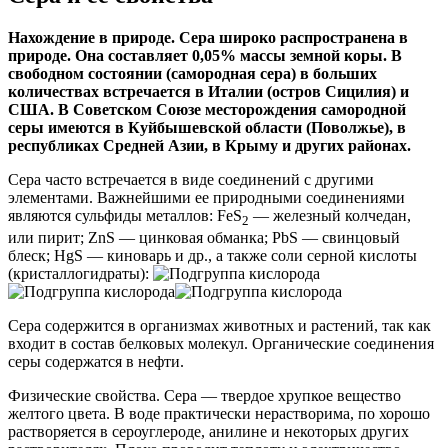
Нахождение в природе. Сера широко распространена в
природе. Она составляет 0,05% массы земной коры. В
свободном состоянии (самородная сера) в больших
количествах встречается в Италии (остров Сицилия) и
США. В Советском Союзе месторождения самородной
серы имеются в Куйбышевской области (Поволжье), в
республиках Средней Азии, в Крыму и других районах.
Сера часто встречается в виде соединений с другими
элементами. Важнейшими ее природными соединениями
являются сульфиды металлов: FeS
— железный колчедан,
2
или пирит; ZnS — цинковая обманка; PbS — свинцовый
блеск; HgS — киноварь и др., а также соли серной кислоты
(кристаллогидраты):
Сера содержится в организмах животных и растений, так как
входит в состав белковых молекул. Органические соединения
серы содержатся в нефти.
Физические свойства. Сера — твердое хрупкое вещество
желтого цвета. В воде практически нерастворима, по хорошо
растворяется в сероуглероде, анилине и некоторых других