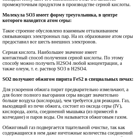
промежуточным продуктом в производстве серной кислоты.
Молекула SO3 имеет форму треугольника, в центре
которого находится атом серы:
Такое строение обусловлено взаимным отталкиванием
связывающих электронных пар. На их образование атом серы
предоставил все шесть внешних электронов.
Серная кислота. Наибольшее значение имеет
контактный способ получения серной кислоты. По этому
способу можно получить H2SO4 любой концентрации, а
также олеум, т. е. раствор SO3 в H2SO4.
SO2 получают обжигом пирита FeS2 в специальных печах:
Для ускорения обжига пирит предварительно измельчают, а
для более полного выгорания серы вводят значительно
больше воздуха (кислорода), чем требуется для реакции. Газ,
выходящий из печи обжига, состоит из оксида серы (IV),
кислорода, азота, соединений мышьяка (из примесей в
колчедане) и паров воды. Он называется обжиговым газом.
Обжиговый газ подвергается тщательной очистке, так как
содержащиеся в нем даже ничтожные количества соединений