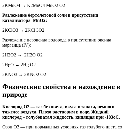
2KMnO4 → K2MnO4 MnO2 O2
Разложение бертолетовой соли в присутствии
катализатора MnO2:
2KClO3 → 2KCl 3O2
Разложение пероксида водорода в присутствии оксида
марганца (IV):
2H2O2 → 2H2O O2
2HgO → 2Hg O2
2KNO3 → 2KNO2 O2
Физические свойства и нахождение в
природе
Кислород О2 — газ без цвета, вкуса и запаха, немного
тяжелее воздуха. Плохо растворим в воде. Жидкий
кислород – голубоватая жидкость, кипящая при -183оС.
Озон О3 — при нормальных условиях газ голубого цвета со