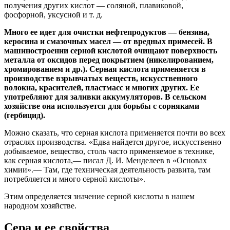
получения других кислот — соляной, плавиковой,
фосфорной, уксусной и т. д.
Много ее идет для очистки нефтепродуктов — бензина,
керосина и смазочных масел — от вредных примесей. В
машиностроении серной кислотой очищают поверхность
металла от оксидов перед покрытием (никелированием,
хромированием и др.). Серная кислота применяется в
производстве взрывчатых веществ, искусственного
волокна, красителей, пластмасс и многих других. Ее
употребляют для заливки аккумуляторов. В сельском
хозяйстве она используется для борьбы с сорняками
(гербицид).
Можно сказать, что серная кислота применяется почти во всех
отраслях производства. «Едва найдется другое, искусственно
добываемое, вещество, столь часто применяемое в технике,
как серная кислота,— писал Д. И. Менделеев в «Основах
химии».— Там, где техническая деятельность развита, там
потребляется и много серной кислоты».
Этим определяется значение серной кислоты в нашем
народном хозяйстве.
Сера и ее свойства