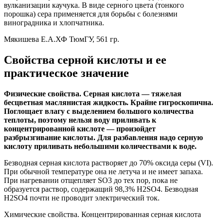
вулканизации каучука. В виде серного цвета (тонкого
порошка) сера применяется для борьбы с болезнями
виноградника и хлопчатника.
Мякишева Е.А.ХФ ТюмГУ, 561 гр.
Свойства серной кислоты и ее
практическое значение
Физические свойства. Серная кислота — тяжелая
бесцветная маслянистая жидкость. Крайне гигроскопична.
Поглощает влагу с выделением большого количества
теплоты, поэтому нельзя воду приливать к
концентрированной кислоте — произойдет
разбрызгивание кислоты. Для разбавления надо серную
кислоту приливать небольшими количествами к воде.
Безводная серная кислота растворяет до 70% оксида серы (VI).
При обычной температуре она не летуча и не имеет запаха.
При нагревании отщепляет SO3 до тех пор, пока не
образуется раствор, содержащий 98,3% H2SO4. Безводная
Н2SO4 почти не проводит электрический ток.
Химические свойства. Концентрированная серная кислота