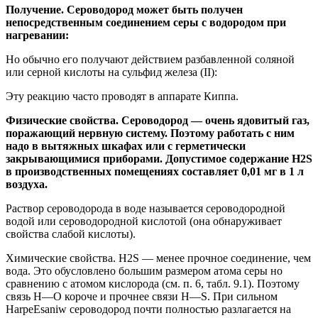
Получение. Сероводород может быть получен
непосредственным соединением серы с водородом при
нагревании:
Но обычно его получают действием разбавленной соляной
или серной кислоты на сульфид железа (II):
Эту реакцию часто проводят в аппарате Киппа.
Физические свойства. Сероводород — очень ядовитый газ,
поражающий нервную систему. Поэтому работать с ним
надо в вытяжных шкафах или с герметически
закрывающимися приборами. Допустимое содержание H2S
в производственных помещениях составляет 0,01 мг в 1 л
воздуха.
Раствор сероводорода в воде называется сероводородной
водой или сероводородной кислотой (она обнаруживает
свойства слабой кислоты).
Химические свойства. H2S — менее прочное соединение, чем
вода. Это обусловлено большим размером атома серы но
сравнению с атомом кислорода (см. п. 6, табл. 9.1). Поэтому
связь Н—О короче и прочнее связи Н—S. При сильном
HarpeEsaniw сероводород почти полностью разлагается на