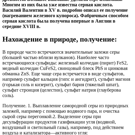
Многим из них была уже известна серная кислота.
Василий Валентин в XV в. подробно описал ее получение
(нагреванием железного купороса). Фабричным способом
серная кислота была получена впервые в Англии в
середине XVIII в.
Нахождение в природе, получение:
В природе часто встречаются значительные залежи серы
(большей частью вблизи вулканов). Наиболее часто
встречающиеся сульфиды: железный колчедан (пирит) FeS2,
медный колчедан CuFeS2, свинцовый блеск PbS и цинковая
обманка ZnS. Еще чаще сера встречается в виде сульфатов,
например сульфат кальция (гипс и ангидрит), сульфат магния
(горькая соль и кизерит), сульфат бария (тяжелый шпат),
сульфат стронция (целестин), сульфат натрия (глауберова
соль).
Получение. 1. Выплавление самородной серы из природных
залежей, например с помощью водяного пара, и очистка
сырой серы перегонкой.2. Выделение серы при
десульфурации продуктов газификации угля (водяной,
воздушный и светильный газы), например, под действием
воздуха и катализатора—активного угля: