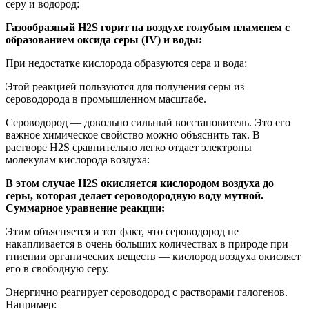
серу и водород:
Газообразный H2S горит на воздухе голубым пламенем с
образованием оксида серы (IV) и воды:
При недостатке кислорода образуются сера и вода:
Этой реакцией пользуются для получения серы из
сероводорода в промышленном масштабе.
Сероводород — довольно сильный восстановитель. Это его
важное химическое свойство можно объяснить так. В
растворе H2S сравнительно легко отдает электроны
молекулам кислорода воздуха:
В этом случае H2S окисляется кислородом воздуха до
серы, которая делает сероводородную воду мутной.
Суммарное уравнение реакции:
Этим объясняется и тот факт, что сероводород не
накапливается в очень больших количествах в природе при
гниении органических веществ — кислород воздуха окисляет
его в свободную серу.
Энергично реагирует сероводород с растворами галогенов.
Например: