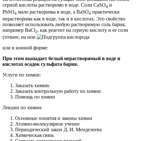
серной кислоты растворимо в воде. Соли CaSO
и
4
PbSO
мало растворимы в воде, a BaSO
практически
4
4
нерастворима как в воде, так и в кислотах. Это свойство
позволяет использовать любую
растворимую соль бария
,
например ВаСl
,
как реагент на серную кислоту и ее соли
2
(точнее, на ион
или в ионной форме:
При этом выпадает белый нерастворимый в воде и
кислотах осадок сульфата бария.
Услуги по химии:
Заказать химию
Заказать контрольную работу по химии
Помощь по химии
Лекции по химии:
Основные понятия и законы химии
Атомно-молекулярное учение
Периодический закон Д. И. Менделеева
Химическая связь
Скорость химических реакций