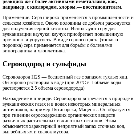
реакциях же с более активными неметаллами, как,
например, с кислородом, хлором,— восстановителем.
Применение. Сера широко применяется в промышленности и
сельском хозяйстве. Около половины ее добычи расходуется
для получения серной кислоты. Используют серу для
вулканизации каучука: каучук приобретает повышенную
прочность и упругость. В виде серного цвета (тонкого
порошка) сера применяется для борьбы с болезнями
виноградника и хлопчатника.
Сероводород и сульфиды
Сероводород H2S — бесцветный газ с запахом тухлых яиц.
Он хорошо растворим в воде (при 20°С в 1 объеме воды
растворяется 2,5 объема сероводорода).
Нахождение в природе. Сероводород встречается в природе в
вулканических газах и в водах некоторых минеральных
источников, например Пятигорска, Мацесты. Он образуется
при гниении серосодержащих органических веществ
различных растительных и животных остатков. Этим
объясняется характерный неприятный запах сточных вод,
выгребных ям и свалок мусора.