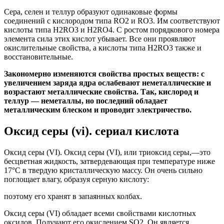
Сера, селен и теллур образуют одинаковые формы
соединений с кислородом типа RO2 и RO3. Им соответствуют
кислоты типа H2RO3 и H2RO4. С ростом порядкового номера
элемента сила этих кислот убывает. Все они проявляют
окислительные свойства, а кислоты типа H2RO3 также и
восстановительные.
Закономерно изменяются свойства простых веществ: с
увеличением заряда ядра ослабевают неметаллические и
возрастают металлические свойства. Так, кислород и
теллур — неметаллы, но последний обладает
металлическим блеском и проводит электричество.
Оксид серы (vi). сериал кислота
Оксид серы (VI). Оксид серы (VI), или триоксид серы,—это
бесцветная жидкость, затвердевающая при температуре ниже
17°С в твердую кристаллическую массу. Он очень сильно
поглощает влагу, образуя серную кислоту:
поэтому его хранят в запаянных колбах.
Оксид серы (VI) обладает всеми свойствами кислотных
оксидов. Получают его окислением SO2. Он является