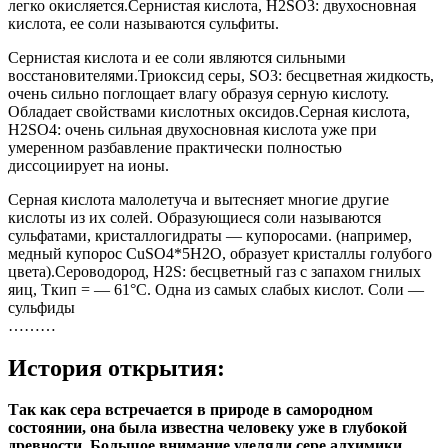
легко окисляется.Сернистая кислота, H2SO3: двухосновная
кислота, ее соли называются сульфиты.
Сернистая кислота и ее соли являются сильными
восстановителями.Триоксид серы, SO3: бесцветная жидкость,
очень сильно поглощает влагу образуя серную кислоту.
Обладает свойствами кислотных оксидов.Серная кислота,
H2SO4: очень сильная двухосновная кислота уже при
умеренном разбавление практически полностью
диссоциирует на ионы.
Серная кислота малолетуча и вытесняет многие другие
кислоты из их солей. Образующиеся соли называются
сульфатами, кристаллогидраты — купоросами. (например,
медный купорос CuSO4*5H2O, образует кристаллы голубого
цвета).Сероводород, H2S: бесцветный газ с запахом гнилых
яиц, Ткип = — 61°С. Одна из самых слабых кислот. Соли —
сульфиды
………
История открытия:
Так как сера встречается в природе в самородном
состоянии, она была известна человеку уже в глубокой
древности. Большое внимание уделяли сере алхимики.