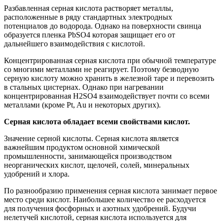
Разбавленная серная кислота растворяет металлы,
расположенные в ряду стандартных электродных
потенциалов до водорода. Однако на поверхности свинца
образуется пленка PbSO4 которая защищает его от
дальнейшего взаимодействия с кислотой.
Концентрированная серная кислота при обычной температуре
со многими металлами не реагирует. Поэтому безводную
серную кислоту можно хранить в железной таре и перевозить
в стальных цистернах. Однако при нагревании
концентрированная H2SO4 взаимодействует почти со всеми
металлами (кроме Pt, Au и некоторых других).
Серная кислота обладает всеми свойствами кислот.
Значение серной кислоты. Серная кислота является
важнейшим продуктом основной химической
промышленности, занимающейся производством
неорганических кислот, щелочей, солей, минеральных
удобрений и хлора.
По разнообразию применения серная кислота занимает первое
место среди кислот. Наибольшее количество ее расходуется
для получения фосфорных и азотных удобрений. Будучи
нелетучей кислотой, серная кислота используется для