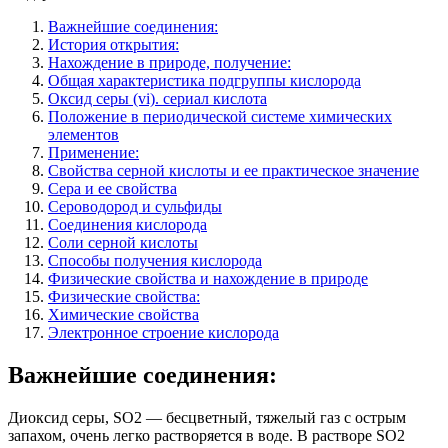
Важнейшие соединения:
История открытия:
Нахождение в природе, получение:
Общая характеристика подгруппы кислорода
Оксид серы (vi). сериал кислота
Положение в периодической системе химических
элементов
Применение:
Свойства серной кислоты и ее практическое значение
Сера и ее свойства
Сероводород и сульфиды
Соединения кислорода
Соли серной кислоты
Способы получения кислорода
Физические свойства и нахождение в природе
Физические свойства:
Химические свойства
Электронное строение кислорода
Важнейшие соединения:
Диоксид серы, SO2 — бесцветный, тяжелый газ с острым
запахом, очень легко растворяется в воде. В растворе SO2