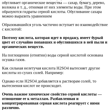
обугливает органические вещества — сахар, бумагу, дерево,
волокна и т. д., отнимая от них элементы воды. При этом
образуются гидраты серной кислоты. Обугливание сахара
можно выразить уравнением
Образовавшийся уголь частично вступает во взаимодействие
с кислотой:
Поэтому кислота, которая идет в продажу, имеет бурый
цвет от случайно попавших и обуглившихся в ней пыли и
органических веществ.
На поглощении (отнятии) воды серной кислотой основана
осушка газов.
Как сильная нелетучая кислота H2SO4 вытесняет другие
кислоты из сухих солей. Например:
Однако если Н2SO4 добавляется к растворам солей, то
вытеснения кислот не происходит.
Очень важное химическое свойство серной кислоты —
отношение ее к металлам. Разбавленная и
концентрированная серная кислота реагирует с ними
различно.