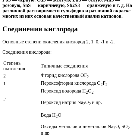
розовую, SnS — коричневую, Sb2S3 — оранжевую и т. д. На
различной растворимости сульфидов и различной окраске
многих из них основан качественный анализ катионов.
Соединения кислорода
Основные степени окисления кислород 2, 1, 0, -1 и -2.
Соединения кислорода:
Степень
Типичные соединения
окисления
Фторид кислорода OF
2
2
Пероксофторид кислорода
O
F
1
2
2
Пероксид водорода H
O
2
2
-1
Пероксид натрия Na
O
и др.
2
2
Вода H
O
2
Оксиды металлов и неметаллов Na
O, SO
2
2
и др.