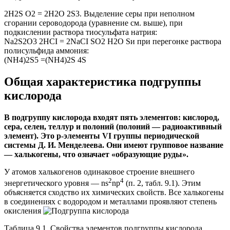
2H2S O2 = 2H2O 2S3. Выделение серы при неполном
сгорании сероводорода (уравнение см. выше), при
подкислении раствора тиосульфата натрия:
Na2S2O3 2HCI = 2NaCI SO2 H2O Sи при перегонке раствора
полисульфида аммония:
(NH4)2S5 =(NH4)2S 4S
Общая характеристика подгруппы
кислорода
В подгруппу кислорода входят пять элементов: кислород,
сера, селен, теллур и полоний (полоний — радиоактивный
элемент). Это р-элементы VI группы периодической
системы Д. И. Менделеева. Они имеют групповое название
— халькогены, что означает «образующие руды».
У атомов халькогенов одинаковое строение внешнего
2
4
энергетического уровня — ns
np
(п. 2, табл. 9.1). Этим
объясняется сходство их химических свойств. Все халькогены
в соединениях с водородом и металлами проявляют степень
окисления
Таблица 9.1. Свойства элементов подгруппы кислорода