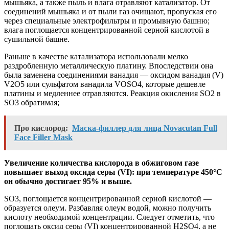
мышьяка, а также пыль и влага отравляют катализатор. От
соединений мышьяка и от пыли газ очищают, пропуская его
через специальные электрофильтры и промывную башню;
влага поглощается концентрированной серной кислотой в
сушильной башне.
Раньше в качестве катализатора использовали мелко
раздробленную металлическую платину. Впоследствии она
была заменена соединениями ванадия — оксидом ванадия (V)
V2O5 или сульфатом ванадила VOSO4, которые дешевле
платины и медленнее отравляются. Реакция окисления SO2 в
SO3 обратимая;
Про кислород:
Маска-филлер для лица Novacutan Full
Face Filler Mask
Увеличение количества кислорода в обжиговом газе
повышает выход оксида серы (VI): при температуре 450°С
он обычно достигает 95% и выше.
SO3, поглощается концентрированной серной кислотой —
образуется олеум. Разбавляя олеум водой, можно получить
кислоту необходимой концентрации. Следует отметить, что
поглощать оксид серы (VI) концентрированной H2SO4, а не