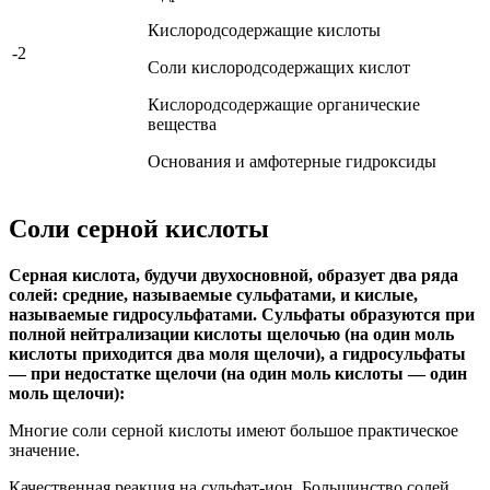
Кислородсодержащие кислоты
-2
Соли кислородсодержащих кислот
Кислородсодержащие органические
вещества
Основания и амфотерные гидроксиды
Соли серной кислоты
Серная кислота, будучи двухосновной, образует два ряда
солей: средние, называемые сульфатами, и кислые,
называемые гидросульфатами. Сульфаты образуются при
полной нейтрализации кислоты щелочью (на один моль
кислоты приходится два моля щелочи), а гидросульфаты
— при недостатке щелочи (на один моль кислоты — один
моль щелочи):
Многие соли серной кислоты имеют большое практическое
значение.
Качественная реакция на сульфат-ион.
Большинство солей