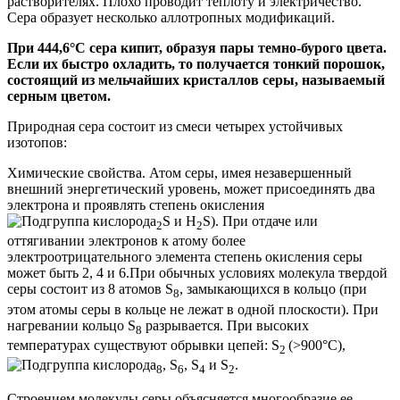
растворителях. Плохо проводит теплоту и электричество.
Сера образует несколько аллотропных модификаций.
При 444,6°С сера кипит, образуя пары темно-бурого цвета.
Если их быстро охладить, то получается тонкий порошок,
состоящий из мельчайших кристаллов серы, называемый
серным цветом.
Природная сера состоит из смеси четырех устойчивых
изотопов:
Химические свойства. Атом серы, имея незавершенный
внешний энергетический уровень, может присоединять два
электрона и проявлять степень окисления
S и H
S). При отдаче или
2
2
оттягивании электронов к атому более
электроотрицательного элемента степень окисления серы
может быть 2, 4 и 6.При обычных условиях молекула твердой
серы состоит из 8 атомов S
, замыкающихся в кольцо (при
8
этом атомы серы в кольце не лежат в одной плоскости). При
нагревании кольцо S
разрывается. При высоких
8
температурах существуют обрывки цепей: S
(>900°С),
2
, S
, S
и S
.
8
6
4
2
Строением молекулы серы объясняется многообразие ее