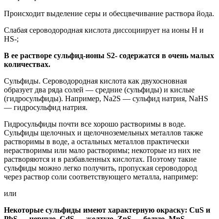
Происходит выделение серы и обесцвечивание раствора йода.
Слабая сероводородная кислота диссоциирует на ионы Н и
HS-;
В ее растворе сульфид-ионы S2- содержатся в очень малых
количествах.
Сульфиды. Сероводородная кислота как двухосновная
образует два ряда солей — средние (сульфиды) и кислые
(гидросульфиды). Например, Na2S — сульфид натрия, NaHS
— гидросульфид натрия.
Гидросульфиды почти все хорошо растворимы в воде.
Сульфиды щелочных и щелочноземельных металлов также
растворимы в воде, а остальных металлов практически
нерастворимы или мало растворимы; некоторые из них не
растворяются и в разбавленных кислотах. Поэтому такие
сульфиды можно легко получить, пропуская сероводород
через раствор соли соответствующего металла, например:
или
Некоторые сульфиды имеют характерную окраску: CuS и
PbS — черную, CdS — желтую, ZnS — белую, MnS —