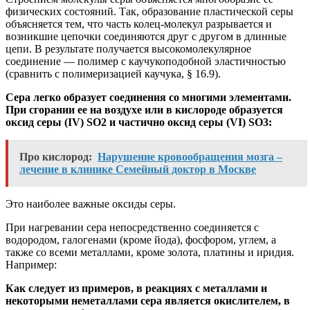
физических состояний. Так, образование пластической серы
объясняется тем, что часть колец-молекул разрывается и
возникшие цепочки соединяются друг с другом в длинные
цепи. В результате получается высокомолекулярное
соединение — полимер с каучукоподобной эластичностью
(сравнить с полимеризацией каучука, § 16.9).
Сера легко образует соединения со многими элементами.
При сгорании ее на воздухе или в кислороде образуется
оксид серы (IV) SO2 и частично оксид серы (VI) SO3:
Про кислород:
Нарушение кровообращения мозга –
лечение в клинике Семейный доктор в Москве
Это наиболее важные оксиды серы.
При нагревании сера непосредственно соединяется с
водородом, галогенами (кроме йода), фосфором, углем, а
также со всеми металлами, кроме золота, платины и иридия.
Например:
Как следует из примеров, в реакциях с металлами и
некоторыми неметаллами сера является окислителем, в