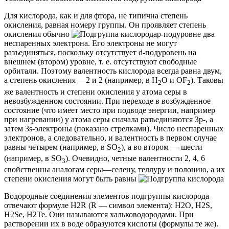
Для кислорода, как и для фтора, не типична степень
окисления, равная номеру группы. Он проявляет степень
окисления обычно
p
-подуровне два
неспаренных электрона. Его электроны не могут
разъединяться, поскольку отсутствует
d
-подуровень на
внешнем (втором) уровне, т. е. отсутствуют свободные
орбитали. Поэтому валентность кислорода всегда равна двум,
а степень окисления —2 и 2 (например, в Н
O и OF
). Таковы
2
2
же валентность и степени окисления у атома серы в
невозбужденном состоянии. При переходе в возбужденное
состояние (что имеет место при подводе энергии, например
при нагревании) у атома серы сначала разъединяются З
р
-, а
затем
3s
-электроны (показано стрелками). Число неспаренных
электронов, а следовательно, и валентность в первом случае
равны четырем (например, в SO
), а во втором — шести
2
(например, в SO
). Очевидно, четные валентности 2, 4, 6
3
свойственны аналогам серы—селену, теллуру и полонию, а их
степени окисления могут быть равны
Водородные соединения элементов подгруппы кислорода
отвечают формуле H2R (R — символ элемента): Н2O, H2S,
H2Se, Н2Те. Они называются хальководородами. При
растворении их в воде образуются кислоты (формулы те же).